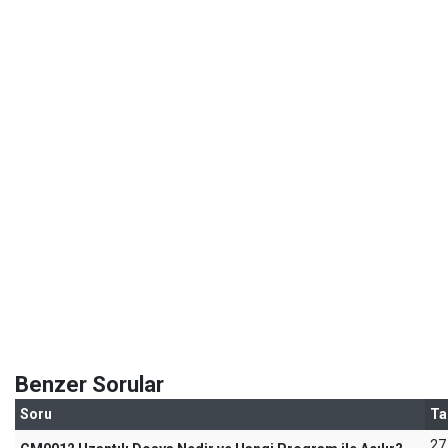
Benzer Sorular
Soru
Ta
27