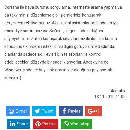
Cortana ile hava durumu sorgulama, internette arama yapma ya
da takviminizi düzenleme gibi işlemlerinizi konuşarak
gerçekleştirebiliyorsunuz. Akıllı dijital asistanlar arasında en iyisi
midir diye sorarsanız ise Siri'nin çok gerisinde olduğunu
söyleyebilirim. Zaten konuşarak cihazlarımız ile iletişim kurma
konusunda kimsenin istekli olmadığını görüyorum etradımda,
olanlar da sadece akıllı evleri için telefonları ile kontrol
edebilecekleri düzeyde bir sadelik arıyorlar. Ancak yine de
Windows içinde de böyle bir aracın var olduğunu paylaşmak
istedim :)
mahir
13.11.2019 11:02
E-mail
Tweet
Paylas
+1
Share
Pin this
WhatsApp