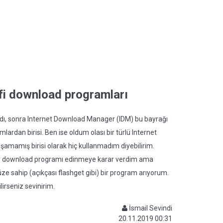
fi download programları
dı, sonra Internet Download Manager (IDM) bu bayrağı
ardan birisi. Ben ise oldum olası bir türlü Internet
amamış birisi olarak hiç kullanmadım diyebilirim.
k bir download programı edinmeye karar verdim ama
e sahip (açıkçası flashget gibi) bir program arıyorum.
irseniz sevinirim.
İsmail Sevindi
20.11.2019 00:31