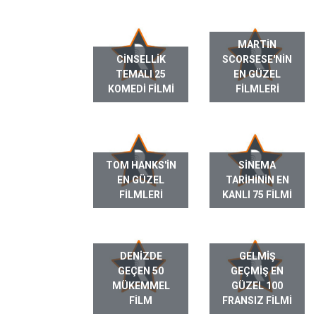
MARTIN
CINSELLIK
SCORSESE'NIN
TEMALI 25
EN GÜZEL
KOMEDI FILMI
FILMLERI
TOM HANKS'IN
SINEMA
EN GÜZEL
TARIHININ EN
FILMLERI
KANLI 75 FILMI
DENIZDE
GELMIŞ
GEÇEN 50
GEÇMIŞ EN
MÜKEMMEL
GÜZEL 100
FILM
FRANSIZ FILMI