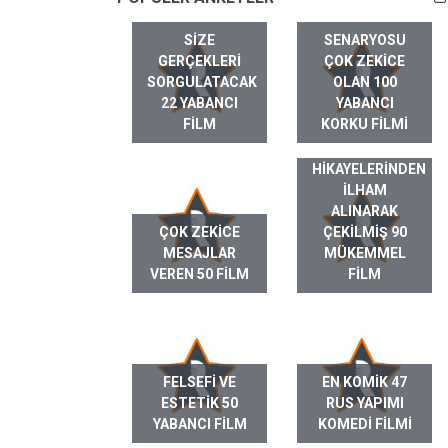
SIZE
SENARYOSU
GERÇEKLERI
ÇOK ZEKICE
SORGULATACAK
OLAN 100
22 YABANCI
YABANCI
FILM
KORKU FILMI
GERÇEK HAYAT
HIKAYELERINDEN
ILHAM
ALINARAK
ÇOK ZEKICE
ÇEKILMIŞ 90
MESAJLAR
MÜKEMMEL
VEREN 50 FILM
FILM
FELSEFI VE
EN KOMIK 47
ESTETIK 50
RUS YAPIMI
YABANCI FILM
KOMEDI FILMI