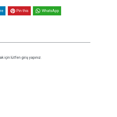
re
Pin this
WhatsApp
k için lütfen giriş yapınız.