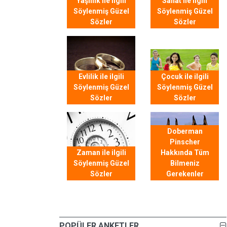
Yaşlılık ile ilgili
Sanat ile ilgili
Söylenmiş Güzel
Söylenmiş Güzel
Sözler
Sözler
Evlilik ile ilgili
Çocuk ile ilgili
Söylenmiş Güzel
Söylenmiş Güzel
Sözler
Sözler
Doberman
Pinscher
Zaman ile ilgili
Hakkında Tüm
Söylenmiş Güzel
Bilmeniz
Sözler
Gerekenler
POPÜLER ANKETLER