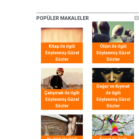
POPÜLER MAKALELER
Kitap ile ilgili
Ölüm ile ilgili
Söylenmiş Güzel
Söylenmiş Güzel
Sözler
Sözler
Değer ve Kıymet
Çalışmak ile ilgili
ile ilgili
Söylenmiş Güzel
Söylenmiş Güzel
Sözler
Sözler