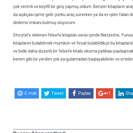
çok verimli ve keyifli bir giriş yapmış oldum. Benzer kitapların a
da açıkçası işime gelir çünkü araç sürerken ya da ev işleri fal
dinleme imkanı bulmuş oluyorum.
Storytel'e eklenen felsefe kitapları serisi içinde Nietzsche, Yunus 
kitaplarını bulabilmek mümkün ve fırsat bulabildikçe bu kitaplard
ve belki daha düzenli bir felsefe kitabı okuma patikası paylaşmak 
benim gibi bir yerden çok sorgulamadan başlayabilirler ve erteleme
E-mail
Tweet
Paylas
+1
Sha