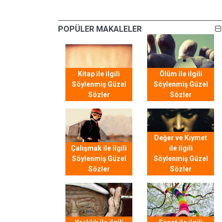
POPÜLER MAKALELER
Kitap ile ilgili
Ölüm ile ilgili
Söylenmiş Güzel
Söylenmiş Güzel
Sözler
Sözler
Değer ve Kıymet
Çalışmak ile ilgili
ile ilgili
Söylenmiş Güzel
Söylenmiş Güzel
Sözler
Sözler