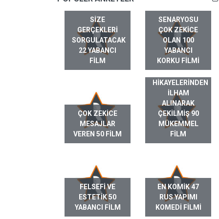
SIZE
SENARYOSU
GERÇEKLERI
ÇOK ZEKICE
SORGULATACAK
OLAN 100
22 YABANCI
YABANCI
FILM
KORKU FILMI
GERÇEK HAYAT
HIKAYELERINDEN
ILHAM
ALINARAK
ÇOK ZEKICE
ÇEKILMIŞ 90
MESAJLAR
MÜKEMMEL
VEREN 50 FILM
FILM
FELSEFI VE
EN KOMIK 47
ESTETIK 50
RUS YAPIMI
YABANCI FILM
KOMEDI FILMI