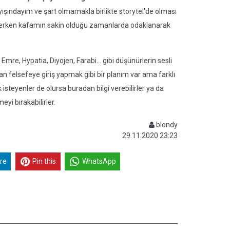
rayışındayım ve şart olmamakla birlikte storytel'de olması
an derken kafamın sakin olduğu zamanlarda odaklanarak
Emre, Hypatia, Diyojen, Farabi... gibi düşünürlerin sesli
an felsefeye giriş yapmak gibi bir planım var ama farklı
isteyenler de olursa buradan bilgi verebilirler ya da
yi bırakabilirler.
blondy
29.11.2020 23:23
re
Pin this
WhatsApp