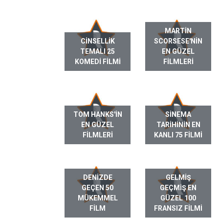
MARTIN
CINSELLIK
SCORSESE'NIN
TEMALI 25
EN GÜZEL
KOMEDI FILMI
FILMLERI
TOM HANKS'IN
SINEMA
EN GÜZEL
TARIHININ EN
FILMLERI
KANLI 75 FILMI
DENIZDE
GELMIŞ
GEÇEN 50
GEÇMIŞ EN
MÜKEMMEL
GÜZEL 100
FILM
FRANSIZ FILMI