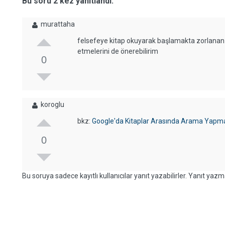
Bu soru 2 kez yanıtlandı.
murattaha
felsefeye kitap okuyarak başlamakta zorlanan a
etmelerini de önerebilirim
0
koroglu
bkz:
Google'da Kitaplar Arasında Arama Yapm
0
Bu soruya sadece kayıtlı kullanıcılar yanıt yazabilirler. Yanıt yazma