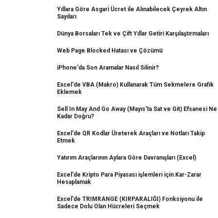
Yıllara Göre Asgari Ücret ile Alınabilecek Çeyrek Altın
Sayıları
Dünya Borsaları Tek ve Çift Yıllar Getiri Karşılaştırmaları
Web Page Blocked Hatası ve Çözümü
iPhone'da Son Aramalar Nasıl Silinir?
Excel'de VBA (Makro) Kullanarak Tüm Sekmelere Grafik
Eklemek
Sell In May And Go Away (Mayıs'ta Sat ve Git) Efsanesi Ne
Kadar Doğru?
Excel'de QR Kodlar Üreterek Araçları ve Notları Takip
Etmek
Yatırım Araçlarının Aylara Göre Davranışları (Excel)
Excel'de Kripto Para Piyasası işlemleri için Kar-Zarar
Hesaplamak
Excel'de TRIMRANGE (KIRPARALIĞI) Fonksiyonu ile
Sadece Dolu Olan Hücreleri Seçmek