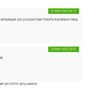
22 Mart 2022 00:13
rkadaşlar için youtube'daki felsefe kanallarını takip
22 Mart 2022 23:01
ak
k için lütfen giriş yapınız.