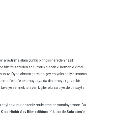
 bir araştırma alanı çünkü birincisi nereden nasıl
z de bizi felsefeden soğutmuş olacak ki hemen o kimdi
rsunuz. Oysa olması gereken şey en yalın haliyle insanın
 adıma felsefe okumaya (ya da dinlemeye) güzel bir
avsiye vermek isteyen kişiler olursa diye de bir sayfa
gi öğretiyi savunur deseniz muhtemelen yanıtlayamam. Bu
, O da Hiçbir Şey Bilmediğimdir
" kitabı ile
Sokrates
'e