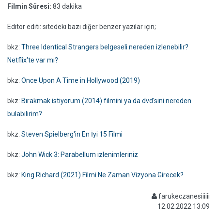
Filmin Süresi:
83 dakika
Editör editi: sitedeki bazı diğer benzer yazılar için;
bkz:
Three Identical Strangers belgeseli nereden izlenebilir?
Netflix'te var mı?
bkz:
Once Upon A Time in Hollywood (2019)
bkz:
Bırakmak istiyorum (2014) filmini ya da dvd'sini nereden
bulabilirim?
bkz:
Steven Spielberg'in En İyi 15 Filmi
bkz:
John Wick 3: Parabellum izlenimleriniz
bkz:
King Richard (2021) Filmi Ne Zaman Vizyona Girecek?
farukeczanesiiiiii
12.02.2022 13:09