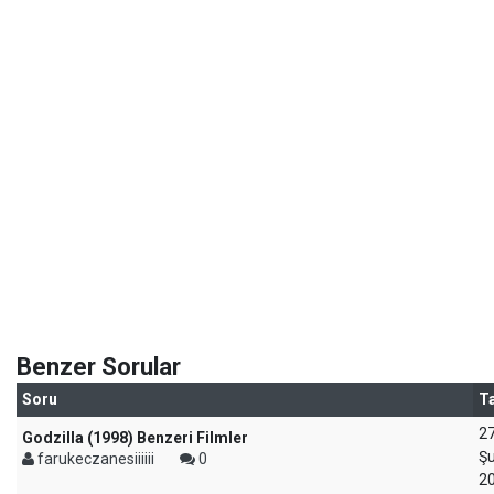
Benzer Sorular
Soru
Ta
2
Godzilla (1998) Benzeri Filmler
Ş
farukeczanesiiiiii
0
2