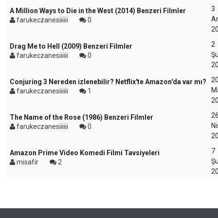
3
A Million Ways to Die in the West (2014) Benzeri Filmler
Ar
farukeczanesiiiiii
0
2
2
Drag Me to Hell (2009) Benzeri Filmler
Ş
farukeczanesiiiiii
0
2
2
Conjuring 3 Nereden izlenebilir? Netflix'te Amazon'da var mı?
M
farukeczanesiiiiii
1
2
2
The Name of the Rose (1986) Benzeri Filmler
Ni
farukeczanesiiiiii
0
2
7
Amazon Prime Video Komedi Filmi Tavsiyeleri
Ş
misafir
2
2