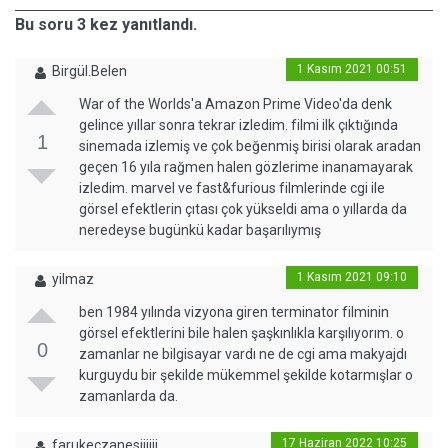
Bu soru 3 kez yanıtlandı.
1 Kasım 2021 00:51
Birgül.Belen
War of the Worlds'a Amazon Prime Video'da denk
gelince yıllar sonra tekrar izledim. filmi ilk çıktığında
1
sinemada izlemiş ve çok beğenmiş birisi olarak aradan
geçen 16 yıla rağmen halen gözlerime inanamayarak
izledim. marvel ve fast&furious filmlerinde cgi ile
görsel efektlerin çıtası çok yükseldi ama o yıllarda da
neredeyse bugünkü kadar başarılıymış
1 Kasım 2021 09:10
yilmaz
ben 1984 yılında vizyona giren terminator filminin
görsel efektlerini bile halen şaşkınlıkla karşılıyorım. o
0
zamanlar ne bilgisayar vardı ne de cgi ama makyajdı
kurguydu bir şekilde mükemmel şekilde kotarmışlar o
zamanlarda da.
17 Haziran 2022 10:25
farukeczanesiiiiii