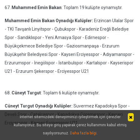
67.
Muhammed Emin Bakan
: Toplam 19 kulüpte oynamıştır.
Muhammed Emin Bakan Oynadığı Kulüpler:
Erzincan Ulalar Spor
- TKİ Tavşanlı Linyitspor - Çubukspor - Karadeniz Ereğli Belediye
Spor - Sandıklıspor - Yeni Amasya Spor - Edirnespor -
Büyükçekmece Belediye Spor - Gaziosmanpaşa - Erzurum
Büyükşehir Belediyesi Spor - Kayseri Erciyesspor - Adıyamanspor -
Erzurumspor - İnegölspor - İstanbulspor - Kartalspor - Kayserispor
U21 - Erzurum Şekerspor - Erciyesspor U21
68.
Cüneyt Turgut
: Toplam 6 kulüpte oynamıştır.
Cüneyt Turgut Oynadığı Kulüpler:
Suvermez Kapadokya Spor -
Develi Spor - Çatalcaspor - Kapadokya Göremespor - Kayseri
İnternet sitemizdeki deneyiminizi iyileştirmek için çerezler
Erciyesspor - Kayseri Erciyesspor U21
kullanıyoruz. Bu siteye giriş yaparak çerez kullanımını kabul etmiş
sayılıyorsunuz.
Daha fazla bilgi
.