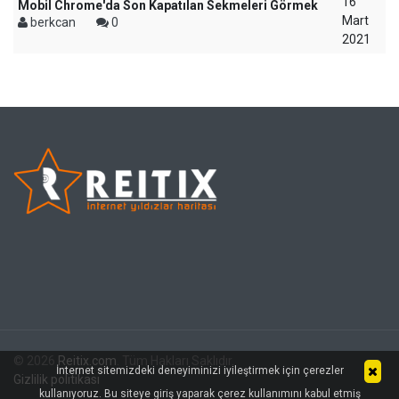
16
Mobil Chrome'da Son Kapatılan Sekmeleri Görmek
Mart
berkcan
0
2021
© 2026
Reitix.com
. Tüm Hakları Saklıdır.
İnternet sitemizdeki deneyiminizi iyileştirmek için çerezler
Gizlilik politikası
kullanıyoruz. Bu siteye giriş yaparak çerez kullanımını kabul etmiş