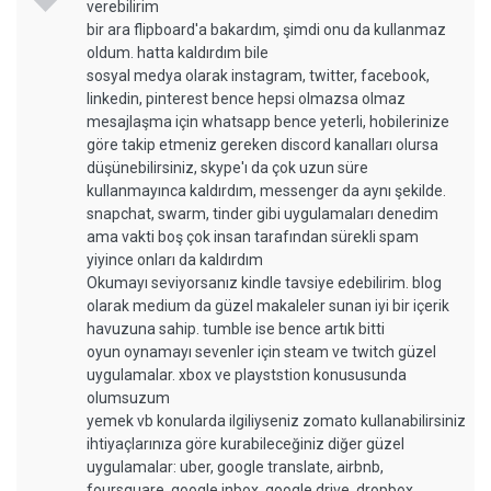
verebilirim
bir ara flipboard'a bakardım, şimdi onu da kullanmaz
oldum. hatta kaldırdım bile
sosyal medya olarak instagram, twitter, facebook,
linkedin, pinterest bence hepsi olmazsa olmaz
mesajlaşma için whatsapp bence yeterli, hobilerinize
göre takip etmeniz gereken discord kanalları olursa
düşünebilirsiniz, skype'ı da çok uzun süre
kullanmayınca kaldırdım, messenger da aynı şekilde.
snapchat, swarm, tinder gibi uygulamaları denedim
ama vakti boş çok insan tarafından sürekli spam
yiyince onları da kaldırdım
Okumayı seviyorsanız kindle tavsiye edebilirim. blog
olarak medium da güzel makaleler sunan iyi bir içerik
havuzuna sahip. tumble ise bence artık bitti
oyun oynamayı sevenler için steam ve twitch güzel
uygulamalar. xbox ve playststion konususunda
olumsuzum
yemek vb konularda ilgiliyseniz zomato kullanabilirsiniz
ihtiyaçlarınıza göre kurabileceğiniz diğer güzel
uygulamalar: uber, google translate, airbnb,
foursquare, google inbox, google drive, dropbox,