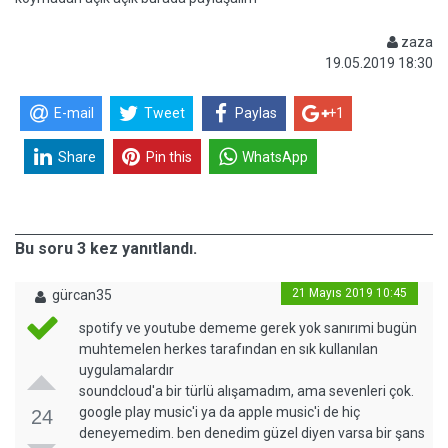
zaza
19.05.2019 18:30
E-mail
Tweet
Paylas
+1
Share
Pin this
WhatsApp
Bu soru 3 kez yanıtlandı.
21 Mayıs 2019 10:45
gürcan35
spotify ve youtube dememe gerek yok sanırımi bugün
muhtemelen herkes tarafından en sık kullanılan
uygulamalardır
soundcloud'a bir türlü alışamadım, ama sevenleri çok.
google play music'i ya da apple music'i de hiç
24
deneyemedim. ben denedim güzel diyen varsa bir şans