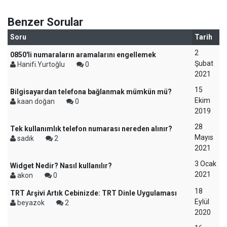
Benzer Sorular
Soru
Tarih
2
0850'li numaraların aramalarını engellemek
Şubat
Hanifi.Yurtoğlu
0
2021
15
Bilgisayardan telefona bağlanmak mümkün mü?
Ekim
kaan doğan
0
2019
28
Tek kullanımlık telefon numarası nereden alınır?
Mayıs
sadık
2
2021
3 Ocak
Widget Nedir? Nasıl kullanılır?
2021
akon
0
18
TRT Arşivi Artık Cebinizde: TRT Dinle Uygulaması
Eylül
beyazok
2
2020