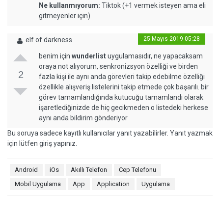
Ne kullanmıyorum:
Tiktok (+1 vermek isteyen ama eli
gitmeyenler için)
25 Mayıs 2019 05:28
elf of darkness
benim için
wunderlist
uygulamasıdır, ne yapacaksam
oraya not alıyorum, senkronizsyon özelliği ve birden
2
fazla kişi ile aynı anda görevleri takip edebilme özelliği
özellikle alışveriş listelerini takip etmede çok başarılı. bir
görev tamamlandığında kutucuğu tamamlandı olarak
işaretlediğinizde de hiç gecikmeden o listedeki herkese
aynı anda bildirim gönderiyor
Bu soruya sadece kayıtlı kullanıcılar yanıt yazabilirler. Yanıt yazmak
için lütfen giriş yapınız.
Android
iOs
Akıllı Telefon
Cep Telefonu
Mobil Uygulama
App
Application
Uygulama