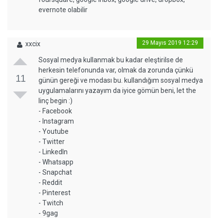
evernote olabilir
29 Mayıs 2019 12:29
xxcix
Sosyal medya kullanmak bu kadar eleştirilse de
herkesin telefonunda var, olmak da zorunda çünkü
11
günün gereği ve modası bu. kullandığım sosyal medya
uygulamalarını yazayım da iyice gömün beni, let the
linç begin :)
- Facebook
- Instagram
- Youtube
- Twitter
- LinkedIn
- Whatsapp
- Snapchat
- Reddit
- Pinterest
- Twitch
- 9gag