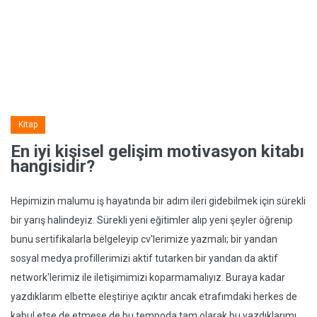
Kitap
En iyi kişisel gelişim motivasyon kitabı
hangisidir?
Hepimizin malumu iş hayatında bir adım ileri gidebilmek için sürekli
bir yarış halindeyiz. Sürekli yeni eğitimler alıp yeni şeyler öğrenip
bunu sertifikalarla belgeleyip cv'lerimize yazmalı; bir yandan
sosyal medya profillerimizi aktif tutarken bir yandan da aktif
network'lerimiz ile iletişimimizi koparmamalıyız. Buraya kadar
yazdıklarım elbette eleştiriye açıktır ancak etrafımdaki herkes de
kabul etse de etmese de bu tempoda tam olarak bu yazdıklarımı