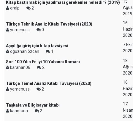
15
Kitap bastırmak için yapılması gerekenler nelerdir? (2019)
Ağus
eralp
2
2019
16
Türkçe Teknik Analiz Kitabı Tavsiyesi (2020)
Hazi
yemenuss
0
2020
7 Ek
Aşçılığa giriş için kitap tavsiyesi
2020
oguzhan özcan
1
18
Son 100 Yılın En İyi 10 Yabancı Romanı
Ağus
karahan06
2
2020
16
Türkçe Temel Analiz Kitabı Tavsiyesi (2020)
Hazi
yemenuss
2
2020
17
Taşkafa ve Bilgisayar kitabı
Nisa
kaantuna
2
2020