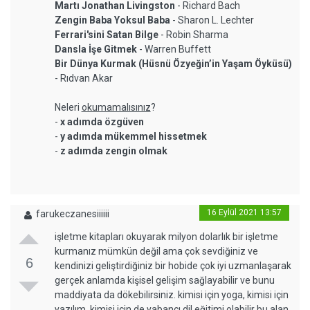
Martı Jonathan Livingston
- Richard Bach
Zengin Baba Yoksul Baba
- Sharon L. Lechter
Ferrari'sini Satan Bilge
- Robin Sharma
Dansla İşe Gitmek
- Warren Buffett
Bir Dünya Kurmak (Hüsnü Özyeğin’in Yaşam Öyküsü)
- Rıdvan Akar
Neleri
okumamalısınız
?
-
x adımda özgüven
-
y adımda mükemmel hissetmek
-
z adımda zengin olmak
16 Eylül 2021 13:57
farukeczanesiiiiii
işletme kitapları okuyarak milyon dolarlık bir işletme
kurmanız mümkün değil ama çok sevdiğiniz ve
6
kendinizi geliştirdiğiniz bir hobide çok iyi uzmanlaşarak
gerçek anlamda kişisel gelişim sağlayabilir ve bunu
maddiyata da dökebilirsiniz. kimisi için yoga, kimisi için
yazılım, kimisi için de yabancı dil eğitimi olabilir bu alan.