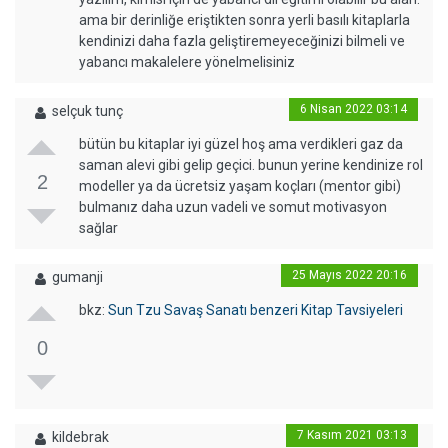
ama bir derinliğe eriştikten sonra yerli basılı kitaplarla
kendinizi daha fazla geliştiremeyeceğinizi bilmeli ve
yabancı makalelere yönelmelisiniz
6 Nisan 2022 03:14
selçuk tunç
bütün bu kitaplar iyi güzel hoş ama verdikleri gaz da
saman alevi gibi gelip geçici. bunun yerine kendinize rol
2
modeller ya da ücretsiz yaşam koçları (mentor gibi)
bulmanız daha uzun vadeli ve somut motivasyon
sağlar
25 Mayıs 2022 20:16
gumanji
bkz:
Sun Tzu Savaş Sanatı benzeri Kitap Tavsiyeleri
0
7 Kasım 2021 03:13
kildebrak