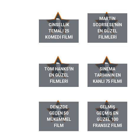
MARTIN
CINSELLIK
SCORSESE'NIN
TEMALI 25
EN GÜZEL
KOMEDI FILMI
FILMLERI
TOM HANKS'IN
SINEMA
EN GÜZEL
TARIHININ EN
FILMLERI
KANLI 75 FILMI
DENIZDE
GELMIŞ
GEÇEN 50
GEÇMIŞ EN
MÜKEMMEL
GÜZEL 100
FILM
FRANSIZ FILMI