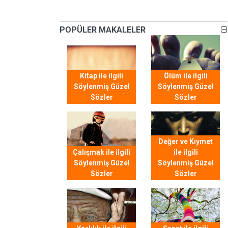
POPÜLER MAKALELER
Kitap ile ilgili
Ölüm ile ilgili
Söylenmiş Güzel
Söylenmiş Güzel
Sözler
Sözler
Değer ve Kıymet
Çalışmak ile ilgili
ile ilgili
Söylenmiş Güzel
Söylenmiş Güzel
Sözler
Sözler