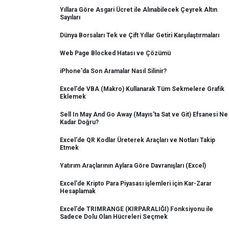
Yıllara Göre Asgari Ücret ile Alınabilecek Çeyrek Altın
Sayıları
Dünya Borsaları Tek ve Çift Yıllar Getiri Karşılaştırmaları
Web Page Blocked Hatası ve Çözümü
iPhone'da Son Aramalar Nasıl Silinir?
Excel'de VBA (Makro) Kullanarak Tüm Sekmelere Grafik
Eklemek
Sell In May And Go Away (Mayıs'ta Sat ve Git) Efsanesi Ne
Kadar Doğru?
Excel'de QR Kodlar Üreterek Araçları ve Notları Takip
Etmek
Yatırım Araçlarının Aylara Göre Davranışları (Excel)
Excel'de Kripto Para Piyasası işlemleri için Kar-Zarar
Hesaplamak
Excel'de TRIMRANGE (KIRPARALIĞI) Fonksiyonu ile
Sadece Dolu Olan Hücreleri Seçmek