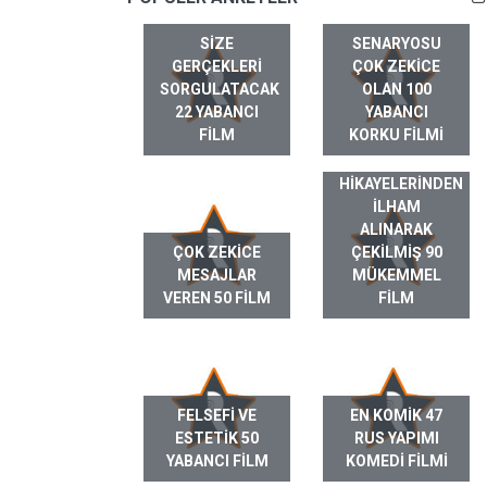
SIZE
SENARYOSU
GERÇEKLERI
ÇOK ZEKICE
SORGULATACAK
OLAN 100
22 YABANCI
YABANCI
FILM
KORKU FILMI
GERÇEK HAYAT
HIKAYELERINDEN
ILHAM
ALINARAK
ÇOK ZEKICE
ÇEKILMIŞ 90
MESAJLAR
MÜKEMMEL
VEREN 50 FILM
FILM
FELSEFI VE
EN KOMIK 47
ESTETIK 50
RUS YAPIMI
YABANCI FILM
KOMEDI FILMI