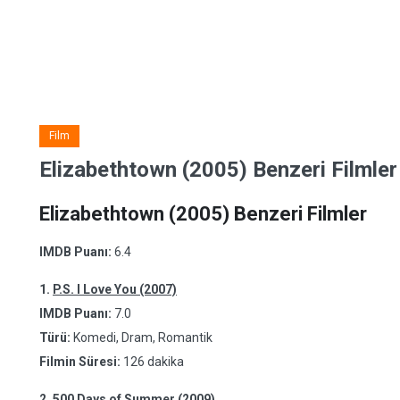
Film
Elizabethtown (2005) Benzeri Filmler
Elizabethtown (2005) Benzeri Filmler
IMDB Puanı:
6.4
1.
P.S. I Love You (2007)
IMDB Puanı:
7.0
Türü:
Komedi, Dram, Romantik
Filmin Süresi:
126 dakika
2.
500 Days of Summer (2009)