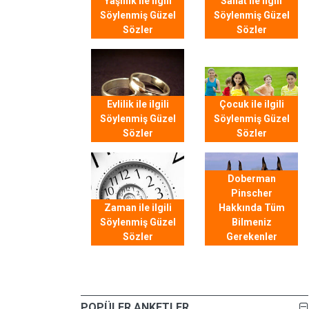
Yaşlılık ile ilgili
Sanat ile ilgili
Söylenmiş Güzel
Söylenmiş Güzel
Sözler
Sözler
Evlilik ile ilgili
Çocuk ile ilgili
Söylenmiş Güzel
Söylenmiş Güzel
Sözler
Sözler
Doberman
Pinscher
Zaman ile ilgili
Hakkında Tüm
Söylenmiş Güzel
Bilmeniz
Sözler
Gerekenler
POPÜLER ANKETLER