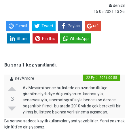
denizil
15.05.2021 13:26
E-mail
Tweet
Paylas
+1
Share
Pin this
WhatsApp
Bu soru 1 kez yanıtlandı.
22 Eylül 2021 00:55
nevAmore
Av Mevsimi bence bu listede en azından ilk üçe
girebilmeliydi diye düşünüyorum. kadrosuyla,
3
senaryosuyla, sinematografisiyle bence son derece
başarılı bir filmdi. bu arada 2010 yılı da çok bereketli bir
yılmış bu listeye bakınca yerli sinema açısından.
Bu soruya sadece kayıtlı kullanıcılar yanıt yazabilirler. Yanıt yazmak
için lütfen giriş yapınız.