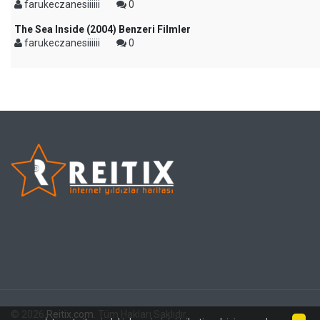
farukeczanesiiiiii
0
The Sea Inside (2004) Benzeri Filmler
farukeczanesiiiiii
0
© 2026
Reitix.com
. Tüm Hakları Saklıdır.