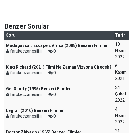
Benzer Sorular
Soru
Tarih
10
Madagascar: Escape 2 Africa (2008) Benzeri Filmler
Nisan
farukeczanesiiiiii
0
2022
6
King Richard (2021) Filmi Ne Zaman Vizyona Girecek?
Kasım
farukeczanesiiiiii
0
2021
24
Get Shorty (1995) Benzeri Filmler
Şubat
farukeczanesiiiiii
0
2022
4
Legion (2010) Benzeri Filmler
Nisan
farukeczanesiiiiii
0
2022
31
Doctor Zhivago (1965) Benzeri Filmler