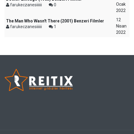
Ocak
farukeczanesiiiiii
0
2022
12
The Man Who Wasn't There (2001) Benzeri Filmler
Nisan
farukeczanesiiiiii
1
2022