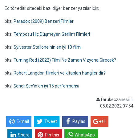
Editör editi: sitedeki bazı diğer benzer yazılar için;
bkz:
Paradox (2009) Benzeri Filmler
bkz:
Temposu Hiç Düşmeyen Gerilim Filmleri
bkz:
Sylvester Stallone'nin en iyi 10 filmi
bkz:
Turning Red (2022) Filmi Ne Zaman Vizyona Girecek?
bkz:
Robert Langdon filmleri ve kitapları hangileridir?
bkz:
Şener Şen'in en iyi 15 performansı
farukeczanesiiiiii
05.02.2022 07:54
E-mail
Tweet
Paylas
+1
Share
Pin this
WhatsApp