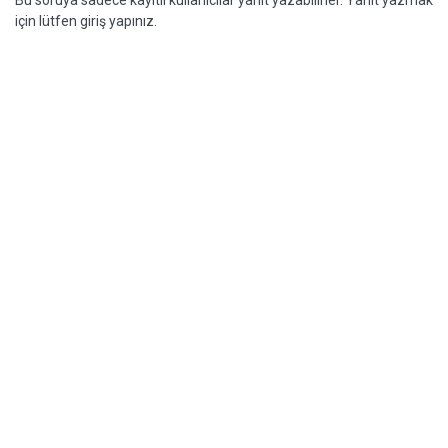
Bu soruya sadece kayıtlı kullanıcılar yanıt yazabilirler. Yanıt yazmak
için lütfen giriş yapınız.