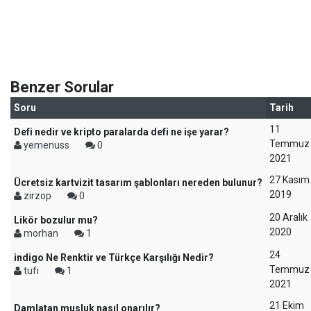
Benzer Sorular
Soru
Tarih
11
Defi nedir ve kripto paralarda defi ne işe yarar?
Temmuz
yemenuss
0
2021
27 Kasım
Ücretsiz kartvizit tasarım şablonları nereden bulunur?
2019
zirzop
0
20 Aralık
Likör bozulur mu?
2020
morhan
1
24
indigo Ne Renktir ve Türkçe Karşılığı Nedir?
Temmuz
tufi
1
2021
21 Ekim
Damlatan musluk nasıl onarılır?