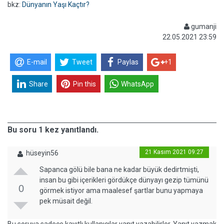
bkz:
Dünyanın Yaşı Kaçtır?
gumanji
22.05.2021 23:59
E-mail
Tweet
Paylas
+1
Share
Pin this
WhatsApp
Bu soru 1 kez yanıtlandı.
21 Kasım 2021 09:27
hüseyin56
Sapanca gölü bile bana ne kadar büyük dedirtmişti,
insan bu gibi içerikleri gördükçe dünyayı gezip tümünü
0
görmek istiyor ama maalesef şartlar bunu yapmaya
pek müsait değil.