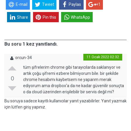
E-mail
Tweet
Paylas
+1
Share
Pin this
WhatsApp
Bu soru 1 kez yanıtlandı.
11 Ocak 2022 02:32
orcun-34
tüm şifrelerim chrome gibi tarayıcılarda saklanıyor ve
artık çoğu şifremi ezbere bilmiyorum bile. bir şekilde
0
chrome hesabımı kaybetsem ne yaparım merak
ediyorum ama dropbox'a da ne kadar güvenilir sonuçta
o da cloud üzerinden erişilebilir bir servis değil mi?
Bu soruya sadece kayıtlı kullanıcılar yanıt yazabilirler. Yanıt yazmak
için lütfen giriş yapınız.