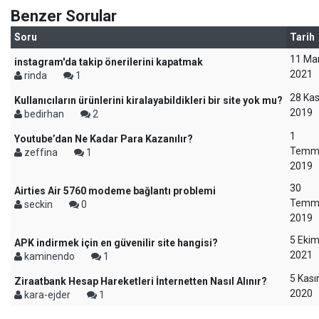
Benzer Sorular
Soru
Tarih
11 Ma
instagram'da takip önerilerini kapatmak
2021
rinda
1
28 Ka
Kullanıcıların ürünlerini kiralayabildikleri bir site yok mu?
2019
bedirhan
2
1
Youtube’dan Ne Kadar Para Kazanılır?
Temm
zeffina
1
2019
30
Airties Air 5760 modeme bağlantı problemi
Temm
seckin
0
2019
5 Eki
APK indirmek için en güvenilir site hangisi?
2021
kaminendo
1
5 Kas
Ziraatbank Hesap Hareketleri İnternetten Nasıl Alınır?
2020
kara-ejder
1