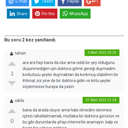
E-mail
Tweet
Paylas
+1
Share
Pin this
WhatsApp
Bu soru 2 kez yanıtlandı.
3 Mart 2022 20:25
tahsin
ara ara hep bana da olur ama ciddi bir şey olduğunu
düşünmediğim için doktora gitme gereği duymadım.
1
korkutucu şeyler duymaktan da korkmuş olabilirim bir
ihtimal, siz yine de bir doktora gidin ve kötü şeyler
söylemezse buraya da yazın
31 Mart 2022 21:24
oik0s
bana da arada oluyor ama hala ölmedim denmesi
içinizi rahatlatmamalı, mutlaka bir doktora görünün ve
0
bu gibi durumlarda şifayı internette aramayın. kalp ve