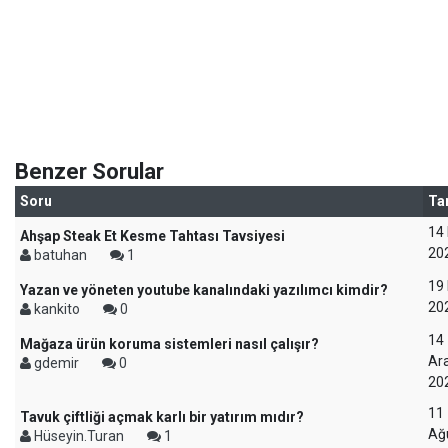
Benzer Sorular
Soru
Ta
14
Ahşap Steak Et Kesme Tahtası Tavsiyesi
20
batuhan
1
19 
Yazan ve yöneten youtube kanalındaki yazılımcı kimdir?
20
kankito
0
14
Mağaza ürün koruma sistemleri nasıl çalışır?
Ara
gdemir
0
20
11
Tavuk çiftliği açmak karlı bir yatırım mıdır?
Ağ
Hüseyin.Turan
1