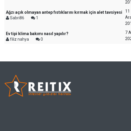
20
11
Ağzı açık olmayan antep fıstıklarını kırmak için alet tavsiyesi
Ara
Sabri86
1
20
7 A
Ev tipi klima bakımı nasıl yapılır?
20
filiz nahya
0