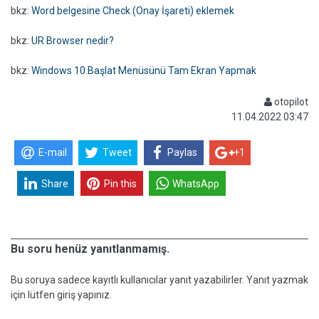
bkz:
Word belgesine Check (Onay İşareti) eklemek
bkz:
UR Browser nedir?
bkz:
Windows 10 Başlat Menüsünü Tam Ekran Yapmak
otopilot
11.04.2022 03:47
E-mail
Tweet
Paylas
+1
Share
Pin this
WhatsApp
Bu soru henüz yanıtlanmamış.
Bu soruya sadece kayıtlı kullanıcılar yanıt yazabilirler. Yanıt yazmak
için lütfen giriş yapınız.