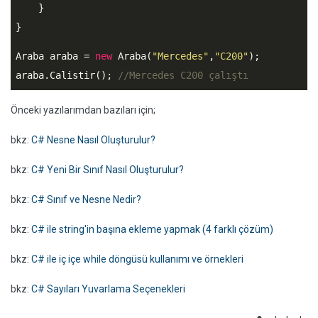
    }

}
Araba araba = 
new
 Araba(
"Mercedes"
,
"C200"
);

araba.Calistir(); 
//Mercedes C200 çalıştı
Önceki yazılarımdan bazıları için;
bkz:
C# Nesne Nasıl Oluşturulur?
bkz:
C# Yeni Bir Sınıf Nasıl Oluşturulur?
bkz:
C# Sınıf ve Nesne Nedir?
bkz:
C# ile string'in başına ekleme yapmak (4 farklı çözüm)
bkz:
C# ile iç içe while döngüsü kullanımı ve örnekleri
bkz:
C# Sayıları Yuvarlama Seçenekleri