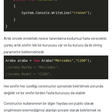
    {

        System.Console.WriteLine(
"rrnnnn"
);

    }

}
Artık önceki örnekteki nesne tanımlama kodumuz hata verecektir,
çünkü artık sınıfın tek bir kurucusu var ve bu kurucu da iki string
parametre beklemektedir.
Araba araba = 
new
 Araba(
"Mercedes"
,
"C200"
//araba.Marka = "Mercedes";
//araba.Model = "C200";
Her sınıfın her özelliği constructor içerisinde belirtilmek zorunda
değildir ve bir sınıfın birden fazla kurucusu da olabilir.
Constructor kullanımının bir diğer faydası ise public olarak
erişilmesini istemediğimiz alanları private olarak belirlemek ve