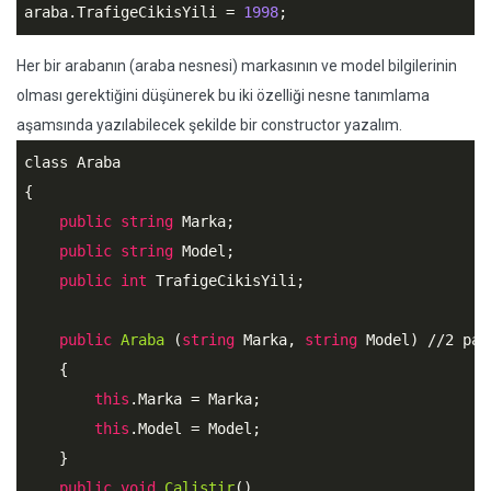
araba.TrafigeCikisYili = 
1998
;
Her bir arabanın (araba nesnesi) markasının ve model bilgilerinin
olması gerektiğini düşünerek bu iki özelliği nesne tanımlama
aşamsında yazılabilecek şekilde bir constructor yazalım.
class Araba

{

public
string
 Marka;

public
string
 Model;

public
int
 TrafigeCikisYili;

public
Araba
 (
string
 Marka, 
string
 Model) //2 par
    {

this
.Marka = Marka;

this
.Model = Model;

    }

public
void
Calistir
()
