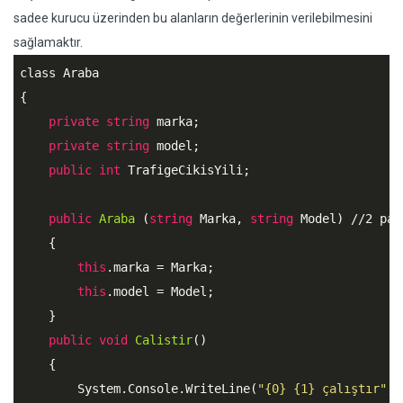
sadee kurucu üzerinden bu alanların değerlerinin verilebilmesini
sağlamaktır.
class Araba

{

private
string
 marka;

private
string
 model;

public
int
 TrafigeCikisYili;

public
Araba
 (
string
 Marka, 
string
 Model) //2 par
    {

this
.marka = Marka;

this
.model = Model;

    }

public
void
Calistir
()

    {

        System.Console.WriteLine(
"{0} {1} çalıştır"
, 