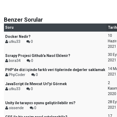
Benzer Sorular
Soru
Tarih
10
Docker Nedir?
Hazir
utku33
0
2021
30 Ey
Scrapy Projesi Github'a Nasıl Eklenir?
2021
bora34
0
14 Ma
PHP'de dizi içinde farklı veri tiplerinde değerler saklamak
2021
PhpCoder
0
2
JavaScript ile Mevcut Url'yi Görmek
Kası
utku33
0
2020
28 Ey
Unity ile tarayıcı oyunu geliştirilebilir mi?
2021
oissende
0
17