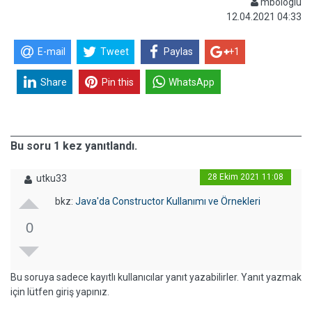
mbologlu
12.04.2021 04:33
E-mail
Tweet
Paylas
+1
Share
Pin this
WhatsApp
Bu soru 1 kez yanıtlandı.
28 Ekim 2021 11:08
utku33
bkz:
Java'da Constructor Kullanımı ve Örnekleri
0
Bu soruya sadece kayıtlı kullanıcılar yanıt yazabilirler. Yanıt yazmak
için lütfen giriş yapınız.