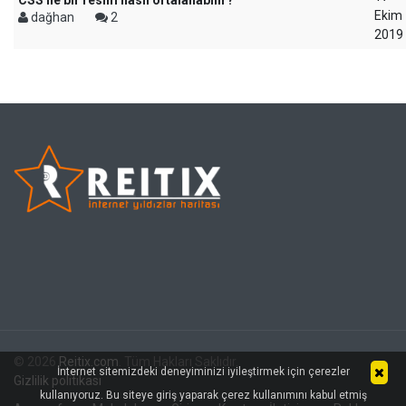
CSS ile bir resim nasıl ortalanabilir?
Ekim
dağhan
2
2019
© 2026
Reitix.com
. Tüm Hakları Saklıdır.
İnternet sitemizdeki deneyiminizi iyileştirmek için çerezler
Gizlilik politikası
kullanıyoruz. Bu siteye giriş yaparak çerez kullanımını kabul etmiş