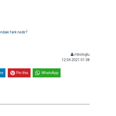
ndaki fark nedir?
mbologlu
12.04.2021 01:38
re
Pin this
WhatsApp