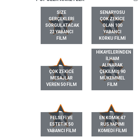
SIZE
SENARYOSU
GERÇEKLERI
ÇOK ZEKICE
SORGULATACAK
OLAN 100
22 YABANCI
YABANCI
FILM
KORKU FILMI
GERÇEK HAYAT
HIKAYELERINDEN
ILHAM
ALINARAK
ÇOK ZEKICE
ÇEKILMIŞ 90
MESAJLAR
MÜKEMMEL
VEREN 50 FILM
FILM
FELSEFI VE
EN KOMIK 47
ESTETIK 50
RUS YAPIMI
YABANCI FILM
KOMEDI FILMI