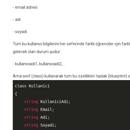
- email adresi
- adı
- soyadı
Tüm bu kullanıcı bilgilerini her seferinde farklı öğrenciler için fa
gelecek olan durum şudur:
- kullaniciadi1, kullaniciadi2,...
Ama sınıf (class) kullanarak tüm bu özellikleri taslak (blueptint) ola
class Kullanici

{

string
 KullaniciAdi;

string
 Email;

string
 Adi;

string
 Soyadi;
