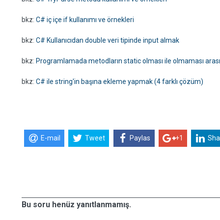
bkz:
C# iç içe if kullanımı ve örnekleri
bkz:
C# Kullanıcıdan double veri tipinde input almak
bkz:
Programlamada metodların static olması ile olmaması arası
bkz:
C# ile string'in başına ekleme yapmak (4 farklı çözüm)
E-mail
Tweet
Paylas
+1
Sha
Bu soru henüz yanıtlanmamış.