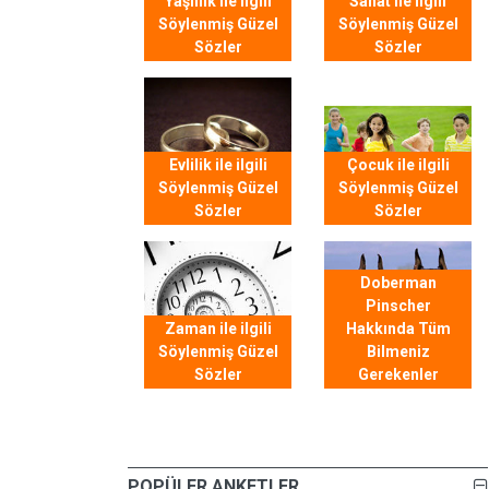
Yaşlılık ile ilgili
Sanat ile ilgili
Söylenmiş Güzel
Söylenmiş Güzel
Sözler
Sözler
Evlilik ile ilgili
Çocuk ile ilgili
Söylenmiş Güzel
Söylenmiş Güzel
Sözler
Sözler
Doberman
Pinscher
Zaman ile ilgili
Hakkında Tüm
Söylenmiş Güzel
Bilmeniz
Sözler
Gerekenler
POPÜLER ANKETLER