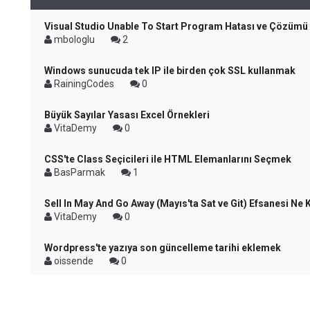
Visual Studio Unable To Start Program Hatası ve Çözümü
mbologlu
2
Windows sunucuda tek IP ile birden çok SSL kullanmak
RainingCodes
0
Büyük Sayılar Yasası Excel Örnekleri
VitaDemy
0
CSS'te Class Seçicileri ile HTML Elemanlarını Seçmek
BasParmak
1
Sell In May And Go Away (Mayıs'ta Sat ve Git) Efsanesi Ne
VitaDemy
0
Wordpress'te yazıya son güncelleme tarihi eklemek
oissende
0