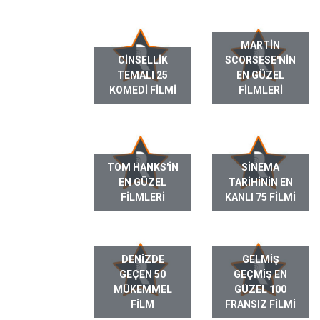
MARTIN
CINSELLIK
SCORSESE'NIN
TEMALI 25
EN GÜZEL
KOMEDI FILMI
FILMLERI
TOM HANKS'IN
SINEMA
EN GÜZEL
TARIHININ EN
FILMLERI
KANLI 75 FILMI
DENIZDE
GELMIŞ
GEÇEN 50
GEÇMIŞ EN
MÜKEMMEL
GÜZEL 100
FILM
FRANSIZ FILMI