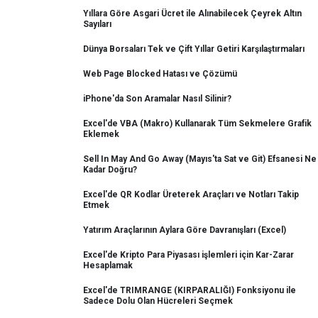
Yıllara Göre Asgari Ücret ile Alınabilecek Çeyrek Altın
Sayıları
Dünya Borsaları Tek ve Çift Yıllar Getiri Karşılaştırmaları
Web Page Blocked Hatası ve Çözümü
iPhone'da Son Aramalar Nasıl Silinir?
Excel'de VBA (Makro) Kullanarak Tüm Sekmelere Grafik
Eklemek
Sell In May And Go Away (Mayıs'ta Sat ve Git) Efsanesi Ne
Kadar Doğru?
Excel'de QR Kodlar Üreterek Araçları ve Notları Takip
Etmek
Yatırım Araçlarının Aylara Göre Davranışları (Excel)
Excel'de Kripto Para Piyasası işlemleri için Kar-Zarar
Hesaplamak
Excel'de TRIMRANGE (KIRPARALIĞI) Fonksiyonu ile
Sadece Dolu Olan Hücreleri Seçmek