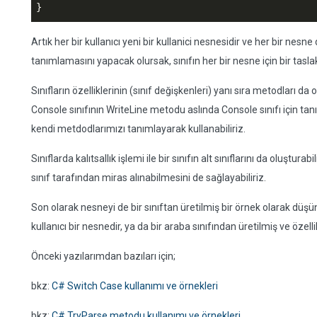
}
Artık her bir kullanıcı yeni bir kullanici nesnesidir ve her bir nesne d
tanımlamasını yapacak olursak, sınıfın her bir nesne için bir tasla
Sınıfların özelliklerinin (sınıf değişkenleri) yanı sıra metodları da
Console sınıfının WriteLine metodu aslında Console sınıfı için ta
kendi metdodlarımızı tanımlayarak kullanabiliriz.
Sınıflarda kalıtsallık işlemi ile bir sınıfın alt sınıflarını da oluşturabil
sınıf tarafından miras alınabilmesini de sağlayabiliriz.
Son olarak nesneyi de bir sınıftan üretilmiş bir örnek olarak düşüne
kullanıcı bir nesnedir, ya da bir araba sınıfından üretilmiş ve özelli
Önceki yazılarımdan bazıları için;
bkz:
C# Switch Case kullanımı ve örnekleri
bkz:
C# TryParse metodu kullanımı ve örnekleri