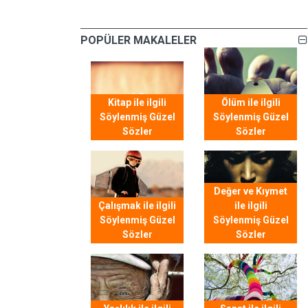
POPÜLER MAKALELER
Kitap ile ilgili
Ölüm ile ilgili
Söylenmiş Güzel
Söylenmiş Güzel
Sözler
Sözler
Değer ve Kıymet
Çalışmak ile ilgili
ile ilgili
Söylenmiş Güzel
Söylenmiş Güzel
Sözler
Sözler