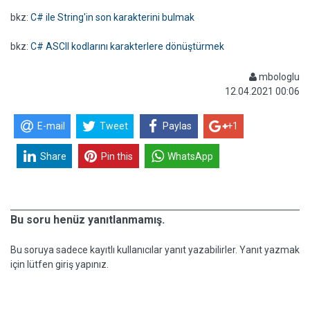
bkz:
C# ile String'in son karakterini bulmak
bkz:
C# ASCII kodlarını karakterlere dönüştürmek
mbologlu
12.04.2021 00:06
E-mail
Tweet
Paylas
+1
Share
Pin this
WhatsApp
Bu soru henüz yanıtlanmamış.
Bu soruya sadece kayıtlı kullanıcılar yanıt yazabilirler. Yanıt yazmak
için lütfen giriş yapınız.