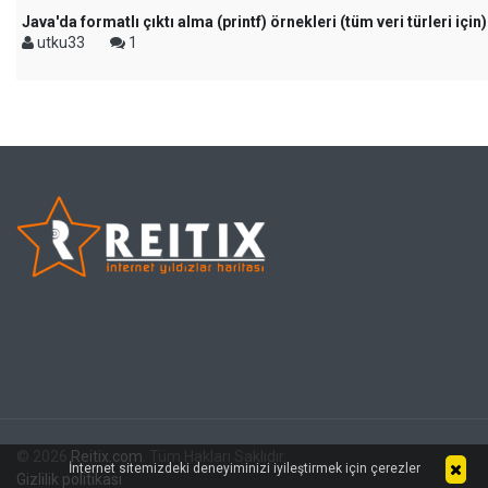
Java'da formatlı çıktı alma (printf) örnekleri (tüm veri türleri için)
utku33
1
© 2026
Reitix.com
. Tüm Hakları Saklıdır.
İnternet sitemizdeki deneyiminizi iyileştirmek için çerezler
Gizlilik politikası