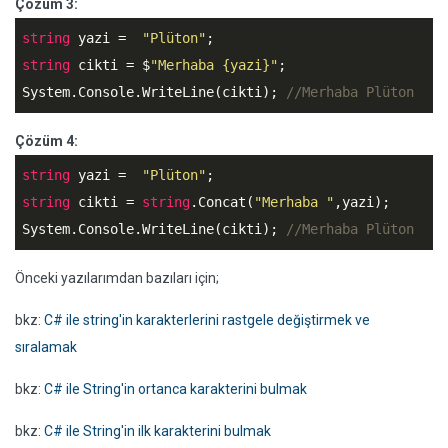
Çözüm 3:
string
 yazi =  
"Plüton"
string
 cikti = $
"Merhaba {yazi}"
;

System.Console.WriteLine(cikti); 
//Merhaba Plüton
Çözüm 4:
string
 yazi =  
"Plüton"
string
 cikti = 
string
.Concat(
"Merhaba "
,yazi);

System.Console.WriteLine(cikti); 
//Merhaba Plüton
Önceki yazılarımdan bazıları için;
bkz:
C# ile string'in karakterlerini rastgele değiştirmek ve
sıralamak
bkz:
C# ile String'in ortanca karakterini bulmak
bkz:
C# ile String'in ilk karakterini bulmak