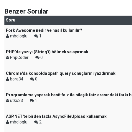
Benzer Sorular
Soru
Fork Awesome nedir ve nasıl kullanılır?
mbologlu
1
PHP'de yazıyı (String'i) bölmek ve ayırmak
PhpCoder
0
Chrome'da konsolda xpath query sonuçlarını yazdırmak
bora34
0
Programlama yaparak basit faiz ile bileşik faiz arasındaki farkı 
utku33
1
ASP.NET'te birden fazla AsyncFileUpload kullanmak
mbologlu
2