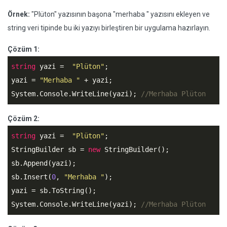
Örnek:
"Plüton" yazısının başona "merhaba " yazısını ekleyen ve
string veri tipinde bu iki yazıyı birleştiren bir uygulama hazırlayın.
Çözüm 1:
string
 yazi =  
"Plüton"
;

yazi = 
"Merhaba "
 + yazi;

System.Console.WriteLine(yazi); 
//Merhaba Plüton
Çözüm 2:
string
 yazi =  
"Plüton"
;

StringBuilder sb = 
new
 StringBuilder();

sb.Append(yazi);

sb.Insert(
0
, 
"Merhaba "
);

yazi = sb.ToString();

System.Console.WriteLine(yazi); 
//Merhaba Plüton