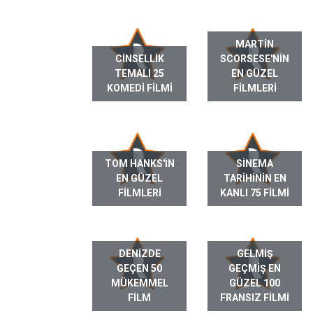
MARTIN
CINSELLIK
SCORSESE'NIN
TEMALI 25
EN GÜZEL
KOMEDI FILMI
FILMLERI
TOM HANKS'IN
SINEMA
EN GÜZEL
TARIHININ EN
FILMLERI
KANLI 75 FILMI
DENIZDE
GELMIŞ
GEÇEN 50
GEÇMIŞ EN
MÜKEMMEL
GÜZEL 100
FILM
FRANSIZ FILMI