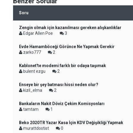
Benzer Sorular
Soru
Zengin olmak için kazanılması gereken alışkanlıklar
Edgar Allen Poe
3
Evde Hamamböceği Görünce Ne Yapmak Gerekir
zarko777
2
Kablonet'te modemi farklı bir odaya taşımak
bulent ezgu
2
Enseye bir şey batması hissi neden olur?
kizil_elma
2
Bankaların Nakit Döviz Çekim Komisyonları
tamtam
1
Beko 2020TR Yazar Kasa İçin KDV Değişikliği Yapmak
murattdostist
0