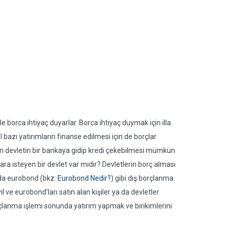
le borca ihtiyaç duyarlar. Borca ihtiyaç duymak için illa
azı yatırımların finanse edilmesi için de borçlar
ğin devletin bir bankaya gidip kredi çekebilmesi mümkün
ra isteyen bir devlet var mıdır? Devletlerin borç alması
 da eurobond (bkz:
Eurobond Nedir?
) gibi dış borçlanma
l ve eurobond'ları satın alan kişiler ya da devletler
çlanma işlemi sonunda yatırım yapmak ve birikimlerini