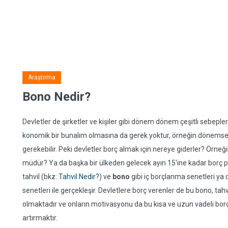
Araştırma
Bono Nedir?
Devletler de şirketler ve kişiler gibi dönem dönem çeşitli sebepler
konomik bir bunalım olmasına da gerek yoktur, örneğin dönemsel b
gerekebilir. Peki devletler borç almak için nereye giderler? Örne
müdür? Ya da başka bir ülkeden gelecek ayın 15'ine kadar borç pa
tahvil (bkz:
Tahvil Nedir?
) ve
bono
gibi iç borçlanma senetleri ya
senetleri ile gerçekleşir. Devletlere borç verenler de bu bono, tahvi
olmaktadır ve onların motivasyonu da bu kısa ve uzun vadeli bor
artırmaktır.