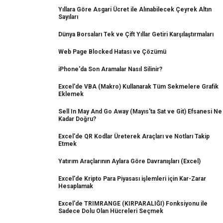
Yıllara Göre Asgari Ücret ile Alınabilecek Çeyrek Altın
Sayıları
Dünya Borsaları Tek ve Çift Yıllar Getiri Karşılaştırmaları
Web Page Blocked Hatası ve Çözümü
iPhone'da Son Aramalar Nasıl Silinir?
Excel'de VBA (Makro) Kullanarak Tüm Sekmelere Grafik
Eklemek
Sell In May And Go Away (Mayıs'ta Sat ve Git) Efsanesi Ne
Kadar Doğru?
Excel'de QR Kodlar Üreterek Araçları ve Notları Takip
Etmek
Yatırım Araçlarının Aylara Göre Davranışları (Excel)
Excel'de Kripto Para Piyasası işlemleri için Kar-Zarar
Hesaplamak
Excel'de TRIMRANGE (KIRPARALIĞI) Fonksiyonu ile
Sadece Dolu Olan Hücreleri Seçmek