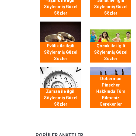
Yaşlılık ile ilgili
Sanat ile ilgili
Söylenmiş Güzel
Söylenmiş Güzel
Sözler
Sözler
Evlilik ile ilgili
Çocuk ile ilgili
Söylenmiş Güzel
Söylenmiş Güzel
Sözler
Sözler
Doberman
Pinscher
Zaman ile ilgili
Hakkında Tüm
Söylenmiş Güzel
Bilmeniz
Sözler
Gerekenler
POPÜLER ANKETLER