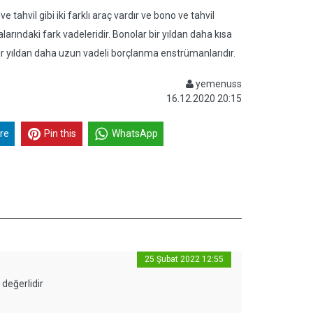
 tahvil gibi iki farklı araç vardır ve bono ve tahvil
larındaki fark vadeleridir. Bonolar bir yıldan daha kısa
bir yıldan daha uzun vadeli borçlanma enstrümanlarıdır.
yemenuss
16.12.2020 20:15
re
Pin this
WhatsApp
25 Şubat 2022 12:55
 değerlidir