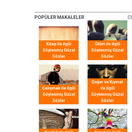
POPÜLER MAKALELER
Kitap ile ilgili
Ölüm ile ilgili
Söylenmiş Güzel
Söylenmiş Güzel
Sözler
Sözler
Değer ve Kıymet
Çalışmak ile ilgili
ile ilgili
Söylenmiş Güzel
Söylenmiş Güzel
Sözler
Sözler