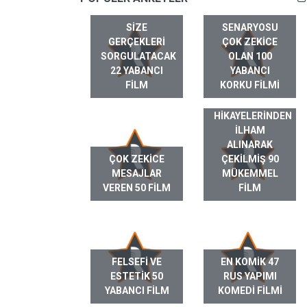
SIZE
SENARYOSU
GERÇEKLERI
ÇOK ZEKICE
SORGULATACAK
OLAN 100
22 YABANCI
YABANCI
FILM
KORKU FILMI
GERÇEK HAYAT
HIKAYELERINDEN
ILHAM
ALINARAK
ÇOK ZEKICE
ÇEKILMIŞ 90
MESAJLAR
MÜKEMMEL
VEREN 50 FILM
FILM
FELSEFI VE
EN KOMIK 47
ESTETIK 50
RUS YAPIMI
YABANCI FILM
KOMEDI FILMI