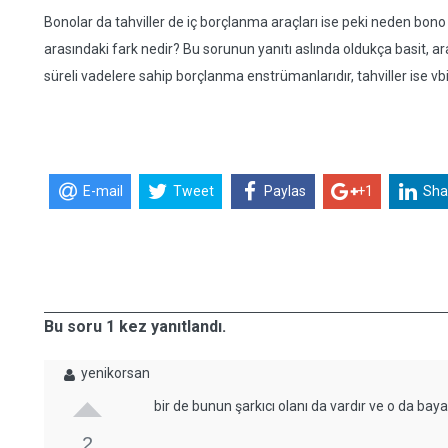
Bonolar da tahviller de iç borçlanma araçları ise peki neden bono ve
arasındaki fark nedir? Bu sorunun yanıtı aslında oldukça basit, ara
süreli vadelere sahip borçlanma enstrümanlarıdır, tahviller ise v
E-mail
Tweet
Paylas
+1
Sha
Bu soru 1 kez yanıtlandı.
yenikorsan
bir de bunun şarkıcı olanı da vardır ve o da baya
2