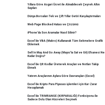
Yıllara Göre Asgari Ücret ile Alınabilecek Çeyrek Altın
Sayıları
Dünya Borsaları Tek ve Çift Yıllar Getiri Karşılaştırmaları
Web Page Blocked Hatası ve Çözümü
iPhone'da Son Aramalar Nasıl Silinir?
Excel'de VBA (Makro) Kullanarak Tüm Sekmelere Grafik
Eklemek
Sell In May And Go Away (Mayıs'ta Sat ve Git) Efsanesi Ne
Kadar Doğru?
Excel'de QR Kodlar Üreterek Araçları ve Notları Takip
Etmek
Yatırım Araçlarının Aylara Göre Davranışları (Excel)
Excel'de Kripto Para Piyasası işlemleri için Kar-Zarar
Hesaplamak
Excel'de TRIMRANGE (KIRPARALIĞI) Fonksiyonu ile
Sadece Dolu Olan Hücreleri Seçmek