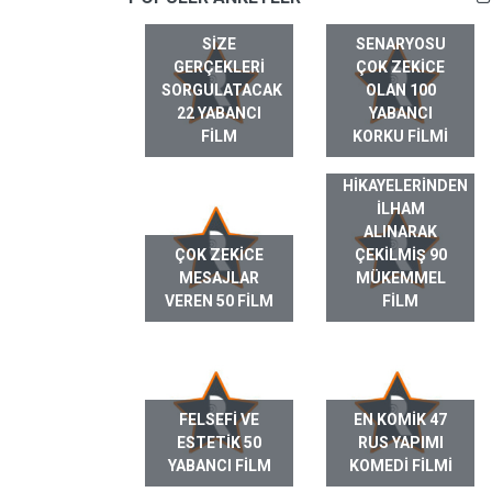
SIZE
SENARYOSU
GERÇEKLERI
ÇOK ZEKICE
SORGULATACAK
OLAN 100
22 YABANCI
YABANCI
FILM
KORKU FILMI
GERÇEK HAYAT
HIKAYELERINDEN
ILHAM
ALINARAK
ÇOK ZEKICE
ÇEKILMIŞ 90
MESAJLAR
MÜKEMMEL
VEREN 50 FILM
FILM
FELSEFI VE
EN KOMIK 47
ESTETIK 50
RUS YAPIMI
YABANCI FILM
KOMEDI FILMI