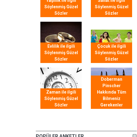
Yaşlılık ile ilgili
Sanat ile ilgili
Söylenmiş Güzel
Söylenmiş Güzel
Sözler
Sözler
Evlilik ile ilgili
Çocuk ile ilgili
Söylenmiş Güzel
Söylenmiş Güzel
Sözler
Sözler
Doberman
Pinscher
Zaman ile ilgili
Hakkında Tüm
Söylenmiş Güzel
Bilmeniz
Sözler
Gerekenler
POPÜLER ANKETLER