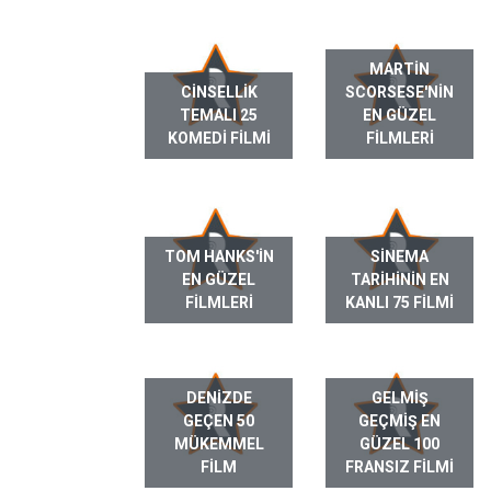
MARTIN
CINSELLIK
SCORSESE'NIN
TEMALI 25
EN GÜZEL
KOMEDI FILMI
FILMLERI
TOM HANKS'IN
SINEMA
EN GÜZEL
TARIHININ EN
FILMLERI
KANLI 75 FILMI
DENIZDE
GELMIŞ
GEÇEN 50
GEÇMIŞ EN
MÜKEMMEL
GÜZEL 100
FILM
FRANSIZ FILMI