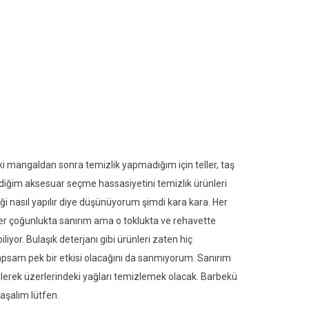
mangaldan sonra temizlik yapmadığım için teller, taş
rdiğim aksesuar seçme hassasiyetini temizlik ürünleri
i nasıl yapılır diye düşünüyorum şimdi kara kara. Her
r çoğunlukta sanırım ama o toklukta ve rehavette
yor. Bulaşık deterjanı gibi ürünleri zaten hiç
sam pek bir etkisi olacağını da sanmıyorum. Sanırım
t bilerek üzerlerindeki yağları temizlemek olacak. Barbekü
aşalım lütfen.