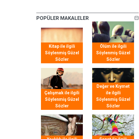
POPÜLER MAKALELER
Kitap ile ilgili
Ölüm ile ilgili
Söylenmiş Güzel
Söylenmiş Güzel
Sözler
Sözler
Değer ve Kıymet
Çalışmak ile ilgili
ile ilgili
Söylenmiş Güzel
Söylenmiş Güzel
Sözler
Sözler