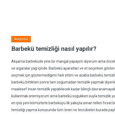
Araştırma
Barbekü temizliği nasıl yapılır?
Akşama barbeküde yine bir mangal yapayım diyorum ama önceki 
ve ızgaralar yağ içinde. Barbekü aparatları ve et seçerken göste
seçmek için göstermediğimi fark ettim ve acaba barbekü temizliğ
barbekü bittikten sonra tam soğumadan temizlik yapmak diyenle
maalesef insan temizlik yapabilecek kadar bilinçli davranamayabili
kullanmak istemiyorum ama barbekü soğukken suyla temizlik yap
en iyisi yeni kömürlerle barbeküyü ilk yakışta ısınan telleri fırsa
temizliği yapma konusunda tüm öneri ve tecrübeleri burada payl