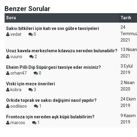
Benzer Sorular
Soru
Tarih
24
Saksı bitkileri için katı ve sıvı gübre tavsiyeleri
Temmu
vedat
0
2021
13 Nisan
Ucuz kavela merkezleme kılavuzu nereden bulunabilir?
2021
vuuno
2
3 Eylül
Eheim Pilli Dip Süpürgesi tavsiye eder misiniz?
2019
orhan47
0
2 Nisan
Viski için meze önerileri
2020
kobra
3
24 Ekim
Orkide toprak ve saksı değişimi nasıl yapılır?
2019
oodilaoo
1
9 Kasım
Frontoza için nereden aşk küpü bulabilirim?
2019
marcos
1