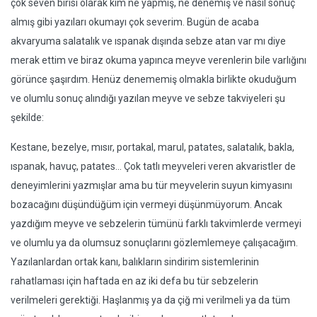
çok seven birisi olarak kim ne yapmış, ne denemiş ve nasıl sonuç
almış gibi yazıları okumayı çok severim. Bugün de acaba
akvaryuma salatalık ve ıspanak dışında sebze atan var mı diye
merak ettim ve biraz okuma yapınca meyve verenlerin bile varlığını
görünce şaşırdım. Henüz denememiş olmakla birlikte okuduğum
ve olumlu sonuç alındığı yazılan meyve ve sebze takviyeleri şu
şekilde:
Kestane, bezelye, mısır, portakal, marul, patates, salatalık, bakla,
ıspanak, havuç, patates... Çok tatlı meyveleri veren akvaristler de
deneyimlerini yazmışlar ama bu tür meyvelerin suyun kimyasını
bozacağını düşündüğüm için vermeyi düşünmüyorum. Ancak
yazdığım meyve ve sebzelerin tümünü farklı takvimlerde vermeyi
ve olumlu ya da olumsuz sonuçlarını gözlemlemeye çalışacağım.
Yazılanlardan ortak kanı, balıkların sindirim sistemlerinin
rahatlaması için haftada en az iki defa bu tür sebzelerin
verilmeleri gerektiği. Haşlanmış ya da çiğ mi verilmeli ya da tüm