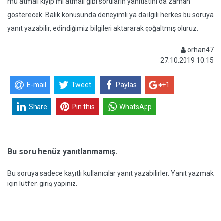
mü atmalı kıyıp mı atmalı gibi soruların yanıtlatını da zaman
gösterecek. Balık konusunda deneyimli ya da ilgili herkes bu soruya
yanıt yazabilir, edindiğimiz bilgileri aktararak çoğaltmış oluruz.
orhan47
27.10.2019 10:15
E-mail
Tweet
Paylas
+1
Share
Pin this
WhatsApp
Bu soru henüz yanıtlanmamış.
Bu soruya sadece kayıtlı kullanıcılar yanıt yazabilirler. Yanıt yazmak
için lütfen giriş yapınız.