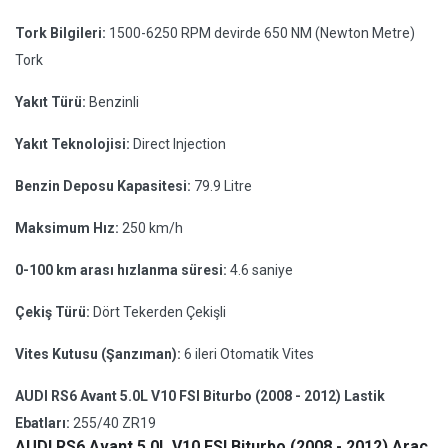
Tork Bilgileri:
1500-6250 RPM devirde 650 NM (Newton Metre)
Tork
Yakıt Türü:
Benzinli
Yakıt Teknolojisi:
Direct Injection
Benzin Deposu Kapasitesi:
79.9 Litre
Maksimum Hız:
250 km/h
0-100 km arası hızlanma süresi:
4.6 saniye
Çekiş Türü:
Dört Tekerden Çekişli
Vites Kutusu (Şanzıman):
6 ileri Otomatik Vites
AUDI RS6 Avant 5.0L V10 FSI Biturbo (2008 - 2012) Lastik
Ebatları:
255/40 ZR19
AUDI RS6 Avant 5.0L V10 FSI Biturbo (2008 - 2012) Araç