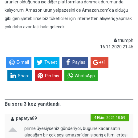
ürünler olduğunda ise diğer platformlara dönmek durumunda
kalıyorum. Amazon ürün yelpazesini de Amazon.com'da olduğu
gibi genişletebilirse biz tüketiciler için internetten alışveriş yapmak
çok daha avantajlı hale gelecek.
trıumph
16.11.2020 21:45
E-mail
Tweet
Paylas
+1
Share
Pin this
WhatsApp
Bu soru 3 kez yanıtlandı.
4 Ekim 2021 10:59
papatya89
prime üyesiyseniz gönderiyor, bugüne kadar satın
alacağım bir çok şeyi amazon'dan sipariş ettim. ertesi