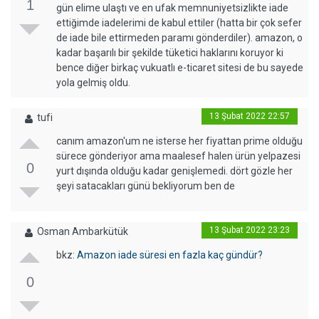
1
gün elime ulaştı ve en ufak memnuniyetsizlikte iade
ettiğimde iadelerimi de kabul ettiler (hatta bir çok sefer
de iade bile ettirmeden paramı gönderdiler). amazon, o
kadar başarılı bir şekilde tüketici haklarını koruyor ki
bence diğer birkaç vukuatlı e-ticaret sitesi de bu sayede
yola gelmiş oldu.
13 Şubat 2022 22:57
tufi
canım amazon'um ne isterse her fiyattan prime olduğu
sürece gönderiyor ama maalesef halen ürün yelpazesi
0
yurt dışında olduğu kadar genişlemedi. dört gözle her
şeyi satacakları günü bekliyorum ben de
13 Şubat 2022 23:23
Osman Ambarkütük
bkz:
Amazon iade süresi en fazla kaç gündür?
0