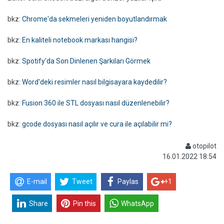
bkz:
Chrome'da sekmeleri yeniden boyutlandırmak
bkz:
En kaliteli notebook markası hangisi?
bkz:
Spotify'da Son Dinlenen Şarkıları Görmek
bkz:
Word'deki resimler nasıl bilgisayara kaydedilir?
bkz:
Fusion 360 ile STL dosyası nasıl düzenlenebilir?
bkz:
gcode dosyası nasıl açılır ve cura ile açılabilir mi?
otopilot
16.01.2022 18:54
E-mail
Tweet
Paylas
+1
Share
Pin this
WhatsApp