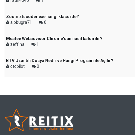
fatih4545
1
Zoom ztscoder.exe hangi klasörde?
alpbugra71
0
Mcafee Webadvisor Chrome'dan nasıl kaldırılır?
zeffina
1
BTV Uzantılı Dosya Nedir ve Hangi Program ile Açılır?
otopilot
0