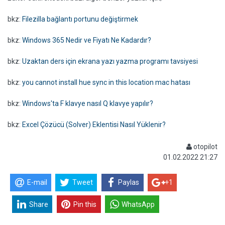
bkz:
Filezilla bağlantı portunu değiştirmek
bkz:
Windows 365 Nedir ve Fiyatı Ne Kadardır?
bkz:
Uzaktan ders için ekrana yazı yazma programı tavsiyesi
bkz:
you cannot install hue sync in this location mac hatası
bkz:
Windows'ta F klavye nasıl Q klavye yapılır?
bkz:
Excel Çözücü (Solver) Eklentisi Nasıl Yüklenir?
otopilot
01.02.2022 21:27
E-mail
Tweet
Paylas
+1
Share
Pin this
WhatsApp