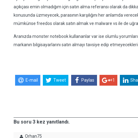
açıkçası emin olmadığım için satın alma referansı olarak da dik
konusunda üzmeyecek, parasının karşılığını her anlamda verecek 
mümkünse freedos olarak satın almak ve malware vs ile de uğ
Aranızda monster notebook kullananlar var ise olumlu yorumlarını 
markanın bilgisayarlarını satın almayı tavsiye edip etmeyeceklerin
E-mail
Tweet
Paylas
+1
Sha
Bu soru 3 kez yanıtlandı.
Orhan75