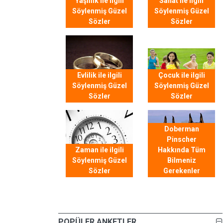
Yaşlılık ile ilgili
Sanat ile ilgili
Söylenmiş Güzel
Söylenmiş Güzel
Sözler
Sözler
Evlilik ile ilgili
Çocuk ile ilgili
Söylenmiş Güzel
Söylenmiş Güzel
Sözler
Sözler
Doberman
Pinscher
Zaman ile ilgili
Hakkında Tüm
Söylenmiş Güzel
Bilmeniz
Sözler
Gerekenler
POPÜLER ANKETLER