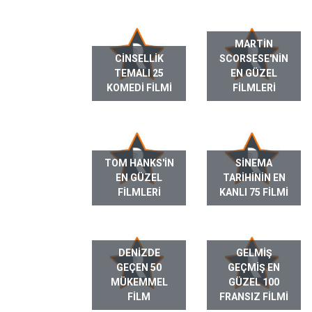
MARTIN
CINSELLIK
SCORSESE'NIN
TEMALI 25
EN GÜZEL
KOMEDI FILMI
FILMLERI
TOM HANKS'IN
SINEMA
EN GÜZEL
TARIHININ EN
FILMLERI
KANLI 75 FILMI
DENIZDE
GELMIŞ
GEÇEN 50
GEÇMIŞ EN
MÜKEMMEL
GÜZEL 100
FILM
FRANSIZ FILMI