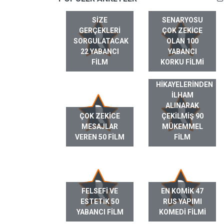
SIZE
SENARYOSU
GERÇEKLERI
ÇOK ZEKICE
SORGULATACAK
OLAN 100
22 YABANCI
YABANCI
FILM
KORKU FILMI
GERÇEK HAYAT
HIKAYELERINDEN
ILHAM
ALINARAK
ÇOK ZEKICE
ÇEKILMIŞ 90
MESAJLAR
MÜKEMMEL
VEREN 50 FILM
FILM
FELSEFI VE
EN KOMIK 47
ESTETIK 50
RUS YAPIMI
YABANCI FILM
KOMEDI FILMI