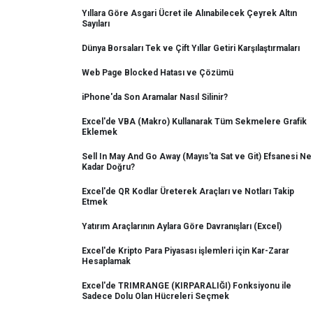
Yıllara Göre Asgari Ücret ile Alınabilecek Çeyrek Altın
Sayıları
Dünya Borsaları Tek ve Çift Yıllar Getiri Karşılaştırmaları
Web Page Blocked Hatası ve Çözümü
iPhone'da Son Aramalar Nasıl Silinir?
Excel'de VBA (Makro) Kullanarak Tüm Sekmelere Grafik
Eklemek
Sell In May And Go Away (Mayıs'ta Sat ve Git) Efsanesi Ne
Kadar Doğru?
Excel'de QR Kodlar Üreterek Araçları ve Notları Takip
Etmek
Yatırım Araçlarının Aylara Göre Davranışları (Excel)
Excel'de Kripto Para Piyasası işlemleri için Kar-Zarar
Hesaplamak
Excel'de TRIMRANGE (KIRPARALIĞI) Fonksiyonu ile
Sadece Dolu Olan Hücreleri Seçmek