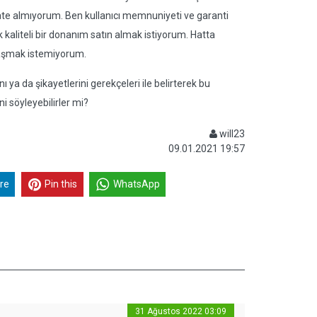
kate almıyorum. Ben kullanıcı memnuniyeti ve garanti
kaliteli bir donanım satın almak istiyorum. Hatta
raşmak istemiyorum.
ya da şikayetlerini gerekçeleri ile belirterek bu
i söyleyebilirler mi?
will23
09.01.2021 19:57
re
Pin this
WhatsApp
31 Ağustos 2022 03:09