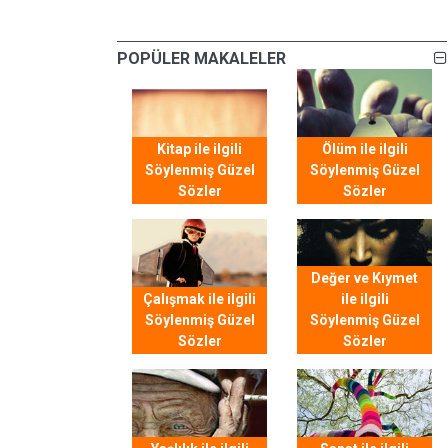
POPÜLER MAKALELER
Kitap ile ilgili
Ölüm ile ilgili
Söylenmiş Güzel
Söylenmiş Güzel
Sözler
Sözler
Değer ve Kıymet
Çalışmak ile ilgili
ile ilgili
Söylenmiş Güzel
Söylenmiş Güzel
Sözler
Sözler