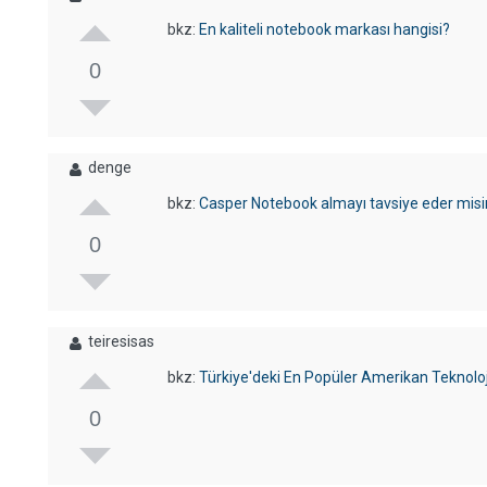
bkz:
En kaliteli notebook markası hangisi?
0
denge
bkz:
Casper Notebook almayı tavsiye eder misi
0
teiresisas
bkz:
Türkiye'deki En Popüler Amerikan Teknoloj
0