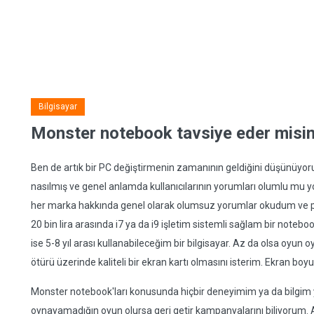
Bilgisayar
Monster notebook tavsiye eder misin
Ben de artık bir PC değiştirmenin zamanının geldiğini düşünüyo
nasılmış ve genel anlamda kullanıcılarının yorumları olumlu mu
her marka hakkında genel olarak olumsuz yorumlar okudum ve p
20 bin lira arasında i7 ya da i9 işletim sistemli sağlam bir note
ise 5-8 yıl arası kullanabileceğim bir bilgisayar. Az da olsa oyun
ötürü üzerinde kaliteli bir ekran kartı olmasını isterim. Ekran boy
Monster notebook'ları konusunda hiçbir deneyimim ya da bilgim y
oynayamadığın oyun olursa geri getir kampanyalarını biliyorum. 