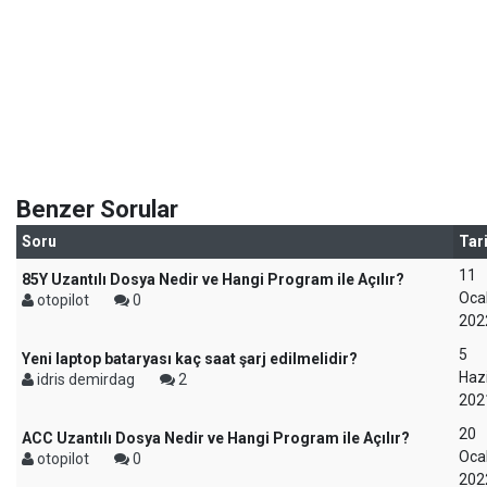
Benzer Sorular
Soru
Tar
11
85Y Uzantılı Dosya Nedir ve Hangi Program ile Açılır?
Oca
otopilot
0
202
5
Yeni laptop bataryası kaç saat şarj edilmelidir?
Haz
idris demirdag
2
202
20
ACC Uzantılı Dosya Nedir ve Hangi Program ile Açılır?
Oca
otopilot
0
202