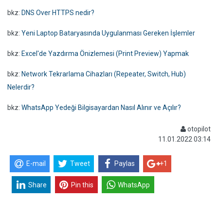
bkz:
DNS Over HTTPS nedir?
bkz:
Yeni Laptop Bataryasında Uygulanması Gereken İşlemler
bkz:
Excel'de Yazdırma Önizlemesi (Print Preview) Yapmak
bkz:
Network Tekrarlama Cihazları (Repeater, Switch, Hub)
Nelerdir?
bkz:
WhatsApp Yedeği Bilgisayardan Nasıl Alınır ve Açılır?
otopilot
11.01.2022 03:14
E-mail
Tweet
Paylas
+1
Share
Pin this
WhatsApp