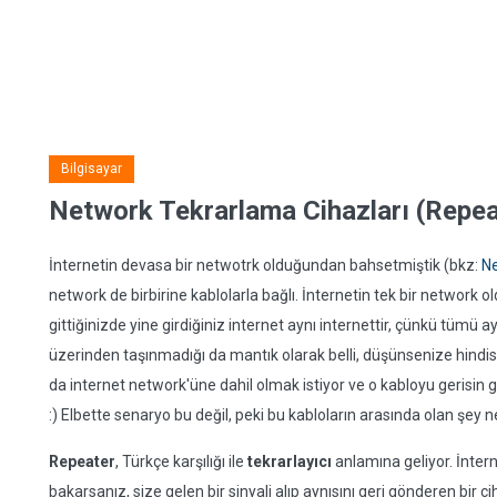
Bilgisayar
Network Tekrarlama Cihazları (Repeat
İnternetin devasa bir netwotrk olduğundan bahsetmiştik (bkz:
Ne
network de birbirine kablolarla bağlı. İnternetin tek bir network 
gittiğinizde yine girdiğiniz internet aynı internettir, çünkü tümü a
üzerinden taşınmadığı da mantık olarak belli, düşünsenize hindist
da internet network'üne dahil olmak istiyor ve o kabloyu gerisin g
:) Elbette senaryo bu değil, peki bu kabloların arasında olan şey n
Repeater
, Türkçe karşılığı ile
tekrarlayıcı
anlamına geliyor. İntern
bakarsanız, size gelen bir sinyali alıp aynısını geri gönderen bir c