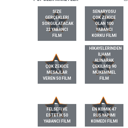
SIZE
SENARYOSU
GERÇEKLERI
ÇOK ZEKICE
SORGULATACAK
OLAN 100
22 YABANCI
YABANCI
FILM
KORKU FILMI
GERÇEK HAYAT
HIKAYELERINDEN
ILHAM
ALINARAK
ÇOK ZEKICE
ÇEKILMIŞ 90
MESAJLAR
MÜKEMMEL
VEREN 50 FILM
FILM
FELSEFI VE
EN KOMIK 47
ESTETIK 50
RUS YAPIMI
YABANCI FILM
KOMEDI FILMI