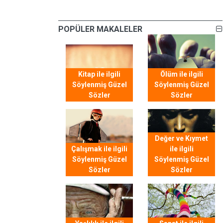
POPÜLER MAKALELER
Kitap ile ilgili
Ölüm ile ilgili
Söylenmiş Güzel
Söylenmiş Güzel
Sözler
Sözler
Değer ve Kıymet
Çalışmak ile ilgili
ile ilgili
Söylenmiş Güzel
Söylenmiş Güzel
Sözler
Sözler