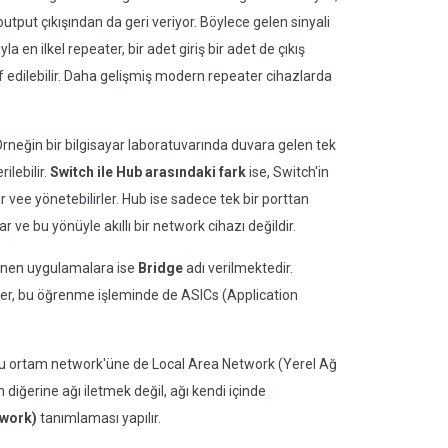
utput çıkışından da geri veriyor. Böylece gelen sinyali
 en ilkel repeater, bir adet giriş bir adet de çıkış
f edilebilir. Daha gelişmiş modern repeater cihazlarda
Örneğin bir bilgisayar laboratuvarında duvara gelen tek
ilebilir.
Switch ile Hub arasındaki fark
ise, Switch'in
lir vee yönetebilirler. Hub ise sadece tek bir porttan
ve bu yönüyle akıllı bir network cihazı değildir.
renen uygulamalara ise
Bridge
adı verilmektedir.
ler, bu öğrenme işleminde de ASICs (Application
, bu ortam network'üne de Local Area Network (Yerel Ağ
n diğerine ağı iletmek değil, ağı kendi içinde
twork)
tanımlaması yapılır.