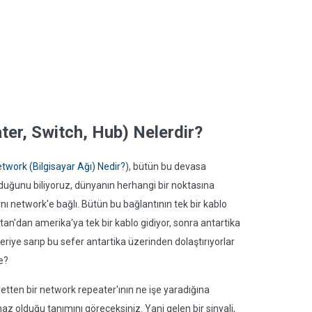
er, Switch, Hub) Nelerdir?
twork (Bilgisayar Ağı) Nedir?
), bütün bu devasa
olduğunu biliyoruz, dünyanın herhangi bir noktasına
ynı network'e bağlı. Bütün bu bağlantının tek bir kablo
an'dan amerika'ya tek bir kablo gidiyor, sonra antartika
eriye sarıp bu sefer antartika üzerinden dolaştırıyorlar
e?
etten bir network repeater'ının ne işe yaradığına
ihaz olduğu tanımını göreceksiniz. Yani gelen bir sinyali,