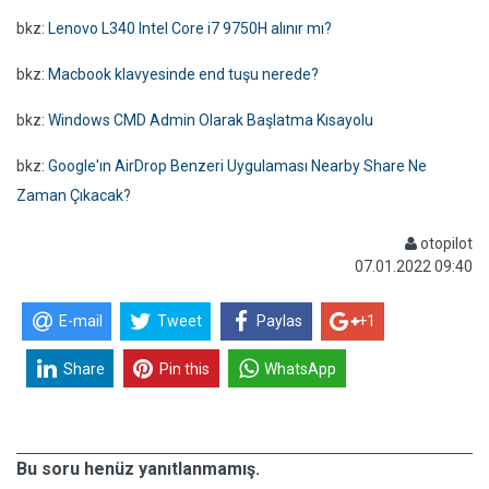
bkz:
Lenovo L340 Intel Core i7 9750H alınır mı?
bkz:
Macbook klavyesinde end tuşu nerede?
bkz:
Windows CMD Admin Olarak Başlatma Kısayolu
bkz:
Google'ın AirDrop Benzeri Uygulaması Nearby Share Ne
Zaman Çıkacak?
otopilot
07.01.2022 09:40
E-mail
Tweet
Paylas
+1
Share
Pin this
WhatsApp
Bu soru henüz yanıtlanmamış.