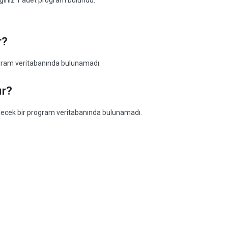
ceğiniz 1 adet program bulundu:
r?
rogram veritabanında bulunamadı.
ır?
abilecek bir program veritabanında bulunamadı.