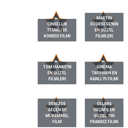
MARTIN
CINSELLIK
SCORSESE'NIN
TEMALI 25
EN GÜZEL
KOMEDI FILMI
FILMLERI
TOM HANKS'IN
SINEMA
EN GÜZEL
TARIHININ EN
FILMLERI
KANLI 75 FILMI
DENIZDE
GELMIŞ
GEÇEN 50
GEÇMIŞ EN
MÜKEMMEL
GÜZEL 100
FILM
FRANSIZ FILMI