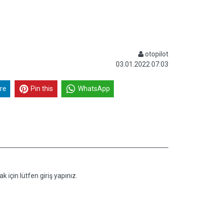
otopilot
03.01.2022 07:03
re
Pin this
WhatsApp
k için lütfen giriş yapınız.