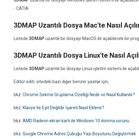
3DMAP
uzantılı bir dosyayı Windows işletim sistemi ile açabile
- CATIA
3DMAP Uzantılı Dosya Mac'te Nasıl Açılı
Listede
3DMAP
uzantılı bir dosyayı MacOS ile açabilecek bir p
3DMAP Uzantılı Dosya Linux'te Nasıl Açıl
Listede
3DMAP
uzantılı bir dosyayı Linux işletim sistemi ile aç
Editör editi: sitedeki bazı diğer benzer yazılar için;
bkz:
Chrome Sekme Gruplama Özelliği Nedir ve Nasıl Kullanılır?
bkz:
Klavye İle Eşit Değildir İşareti Nasıl Eklenir?
bkz:
AMD Radeon ekran kartı ile Windows 10 donma sorunu
bkz:
Google Chrome Adres Çubuğu Yazı Boyutunu Değiştirmek