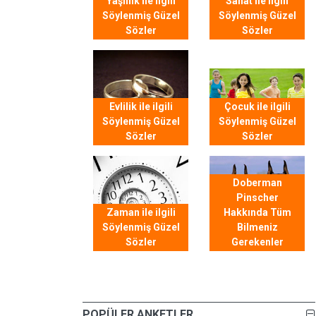
Yaşlılık ile ilgili
Sanat ile ilgili
Söylenmiş Güzel
Söylenmiş Güzel
Sözler
Sözler
Evlilik ile ilgili
Çocuk ile ilgili
Söylenmiş Güzel
Söylenmiş Güzel
Sözler
Sözler
Doberman
Pinscher
Zaman ile ilgili
Hakkında Tüm
Söylenmiş Güzel
Bilmeniz
Sözler
Gerekenler
POPÜLER ANKETLER