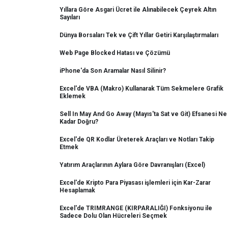
Yıllara Göre Asgari Ücret ile Alınabilecek Çeyrek Altın
Sayıları
Dünya Borsaları Tek ve Çift Yıllar Getiri Karşılaştırmaları
Web Page Blocked Hatası ve Çözümü
iPhone'da Son Aramalar Nasıl Silinir?
Excel'de VBA (Makro) Kullanarak Tüm Sekmelere Grafik
Eklemek
Sell In May And Go Away (Mayıs'ta Sat ve Git) Efsanesi Ne
Kadar Doğru?
Excel'de QR Kodlar Üreterek Araçları ve Notları Takip
Etmek
Yatırım Araçlarının Aylara Göre Davranışları (Excel)
Excel'de Kripto Para Piyasası işlemleri için Kar-Zarar
Hesaplamak
Excel'de TRIMRANGE (KIRPARALIĞI) Fonksiyonu ile
Sadece Dolu Olan Hücreleri Seçmek