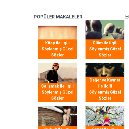
POPÜLER MAKALELER
Kitap ile ilgili
Ölüm ile ilgili
Söylenmiş Güzel
Söylenmiş Güzel
Sözler
Sözler
Değer ve Kıymet
Çalışmak ile ilgili
ile ilgili
Söylenmiş Güzel
Söylenmiş Güzel
Sözler
Sözler