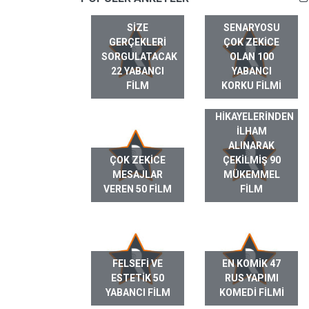
SIZE
SENARYOSU
GERÇEKLERI
ÇOK ZEKICE
SORGULATACAK
OLAN 100
22 YABANCI
YABANCI
FILM
KORKU FILMI
GERÇEK HAYAT
HIKAYELERINDEN
ILHAM
ALINARAK
ÇOK ZEKICE
ÇEKILMIŞ 90
MESAJLAR
MÜKEMMEL
VEREN 50 FILM
FILM
FELSEFI VE
EN KOMIK 47
ESTETIK 50
RUS YAPIMI
YABANCI FILM
KOMEDI FILMI