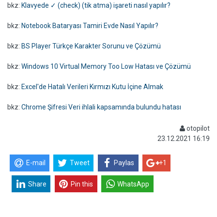
bkz:
Klavyede ✓ (check) (tik atma) işareti nasıl yapılır?
bkz:
Notebook Bataryası Tamiri Evde Nasıl Yapılır?
bkz:
BS Player Türkçe Karakter Sorunu ve Çözümü
bkz:
Windows 10 Virtual Memory Too Low Hatası ve Çözümü
bkz:
Excel'de Hatalı Verileri Kırmızı Kutu İçine Almak
bkz:
Chrome Şifresi Veri ihlali kapsamında bulundu hatası
otopilot
23.12.2021 16:19
E-mail
Tweet
Paylas
+1
Share
Pin this
WhatsApp