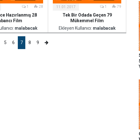
1
28
1
79
11.01.2017
ce Hazırlanmış 28
Tek Bir Odada Geçen 79
abancı Film
Mükemmel Film
llanıcı:
malabacak
Ekleyen Kullanıcı:
malabacak
5
6
7
8
9