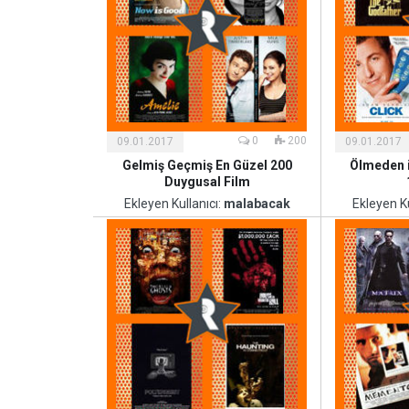
Kültür
Kültür
ve
ve
Sanat
Sanat
0
200
09.01.2017
09.01.2017
Gelmiş Geçmiş En Güzel 200
Ölmeden 
Duygusal Film
Ekleyen Kullanıcı:
malabacak
Ekleyen Ku
Kültür
Kültür
ve
ve
Sanat
Sanat