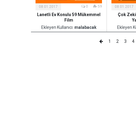
0
59
08.01.2017
08.01.2017
Lanetli Ev Konulu 59 Mükemmel
Çok Zeki
Film
Y
Ekleyen Kullanıcı:
malabacak
Ekleyen Ku
1
2
3
4