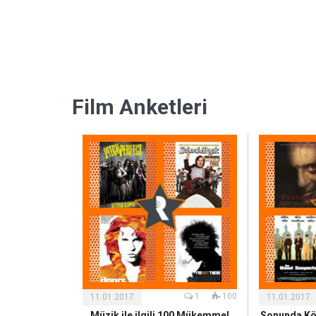
Film Anketleri
Kültür
Kültür
ve
ve
Sanat
Sanat
1
100
11.01.2017
11.01.2017
Müzik ile ilgili 100 Mükemmel
Sonunda Kö