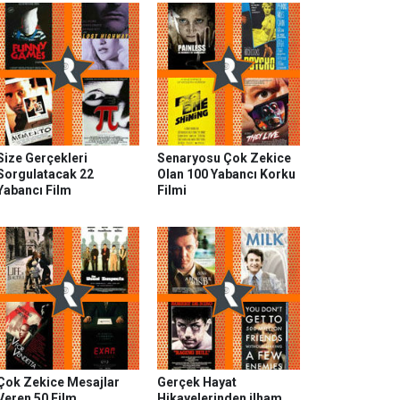
Size Gerçekleri
Senaryosu Çok Zekice
Sorgulatacak 22
Olan 100 Yabancı Korku
Yabancı Film
Filmi
Çok Zekice Mesajlar
Gerçek Hayat
Veren 50 Film
Hikayelerinden ilham