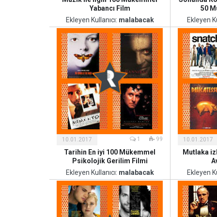
Yabancı Film
50 M
Ekleyen Kullanıcı:
malabacak
Ekleyen Ku
Kültür
Kültür
ve
ve
Sanat
Sanat
1
99
10.01.2017
10.01.2017
Tarihin En iyi 100 Mükemmel
Mutlaka iz
Psikolojik Gerilim Filmi
A
Ekleyen Kullanıcı:
malabacak
Ekleyen Ku