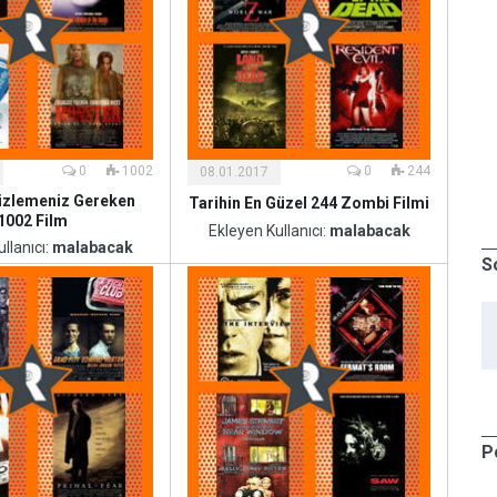
Kültür
ve
Sanat
0
1002
0
244
08.01.2017
izlemeniz Gereken
Tarihin En Güzel 244 Zombi Filmi
1002 Film
Ekleyen Kullanıcı:
malabacak
llanıcı:
malabacak
S
Kültür
P
ve
Sanat