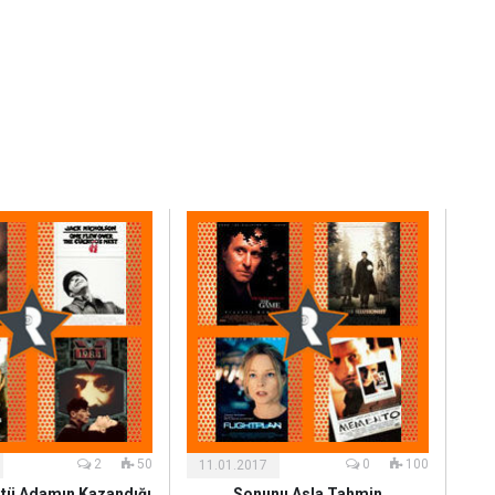
Kültür
ve
Sanat
2
50
0
100
11.01.2017
tü Adamın Kazandığı
Sonunu Asla Tahmin