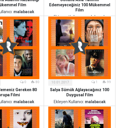
ükemmel Film
Edemeyeceğiniz 100 Mükemmel
Film
llanıcı:
malabacak
Ekleyen Kullanıcı:
malabacak
Kültür
ve
Sanat
0
80
1
99
10.01.2017
lemeniz Gereken 80
Salya Sümük Ağlayacağınız 100
vrupa Filmi
Duygusal Film
llanıcı:
malabacak
Ekleyen Kullanıcı:
malabacak