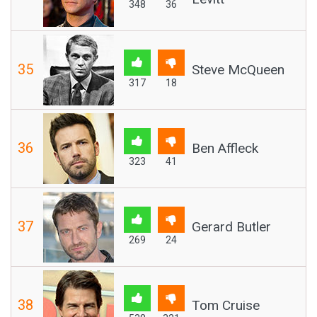
348
36
35
Steve McQueen
317
18
36
Ben Affleck
323
41
37
Gerard Butler
269
24
38
Tom Cruise