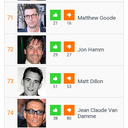
71
Matthew Goode
21
16
72
Jon Hamm
29
27
73
Matt Dillon
51
53
Jean Claude Van
74
Damme
38
80