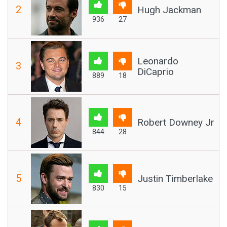
2
Hugh Jackman
936
27
Leonardo
3
DiCaprio
889
18
4
Robert Downey Jr
844
28
5
Justin Timberlake
830
15