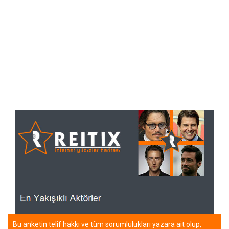
Bu anketin telif hakkı ve tüm sorumlulukları yazara ait olup,