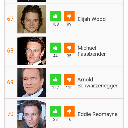
67
Elijah Wood
108
99
Michael
68
Fassbender
44
35
Arnold
69
Schwarzenegger
127
119
70
Eddie Redmayne
23
16