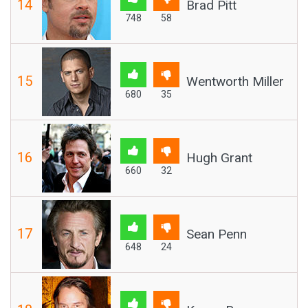
14
Brad Pitt
748
58
15
Wentworth Miller
680
35
16
Hugh Grant
660
32
17
Sean Penn
648
24