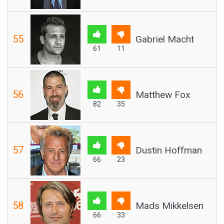
55
Gabriel Macht
61
11
56
Matthew Fox
82
35
57
Dustin Hoffman
66
23
58
Mads Mikkelsen
66
33