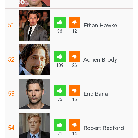
51
Ethan Hawke
96
12
52
Adrien Brody
109
26
53
Eric Bana
75
15
54
Robert Redford
71
14