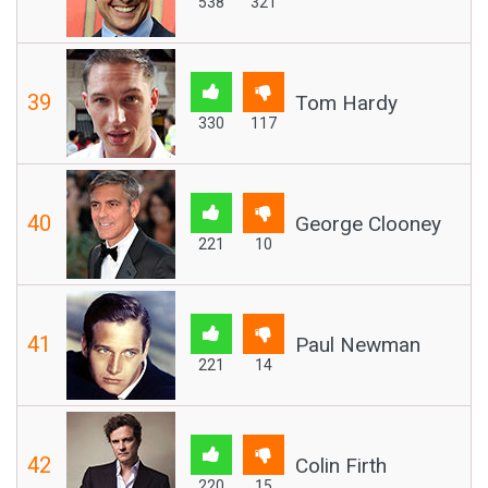
538
321
39
Tom Hardy
330
117
40
George Clooney
221
10
41
Paul Newman
221
14
42
Colin Firth
220
15