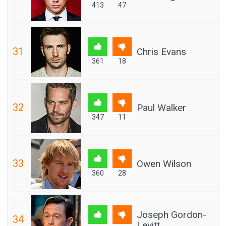
413
47
31
Chris Evans
361
18
32
Paul Walker
347
11
33
Owen Wilson
360
28
Joseph Gordon-
34
Levitt