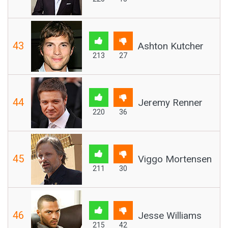
43
Ashton Kutcher
213
27
44
Jeremy Renner
220
36
45
Viggo Mortensen
211
30
46
Jesse Williams
215
42