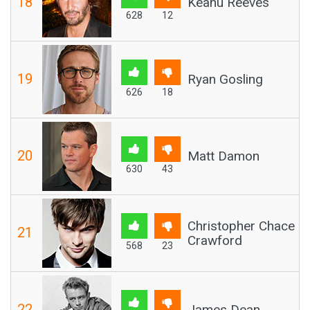
18
Keanu Reeves
628
12
19
Ryan Gosling
626
18
20
Matt Damon
630
43
Christopher Chace
21
Crawford
568
23
22
James Dean