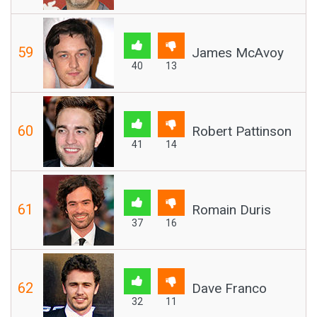
59
James McAvoy
40
13
60
Robert Pattinson
41
14
61
Romain Duris
37
16
62
Dave Franco
32
11