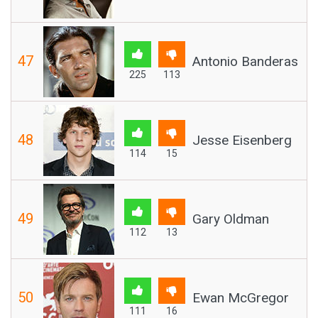
47
Antonio Banderas
225
113
48
Jesse Eisenberg
114
15
49
Gary Oldman
112
13
50
Ewan McGregor
111
16