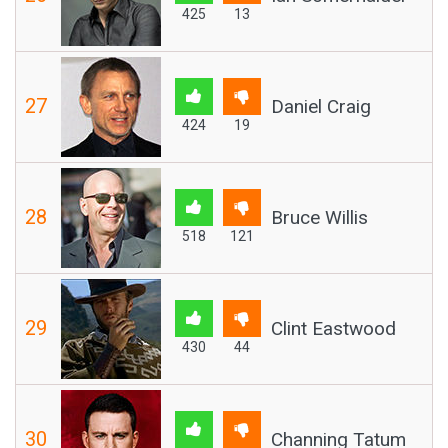
425
13
27
Daniel Craig
424
19
28
Bruce Willis
518
121
29
Clint Eastwood
430
44
30
Channing Tatum