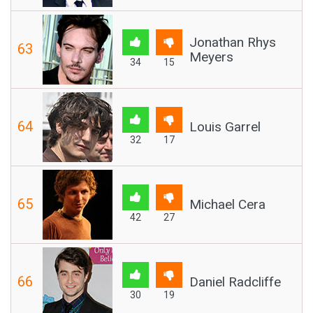
Jonathan Rhys
63
Meyers
34
15
64
Louis Garrel
32
17
65
Michael Cera
42
27
66
Daniel Radcliffe
30
19