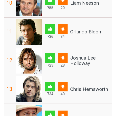
10
Liam Neeson
755
20
11
Orlando Bloom
736
34
Joshua Lee
12
Holloway
723
28
13
Chris Hemsworth
734
40