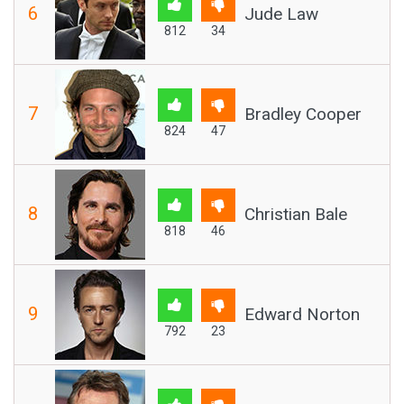
6
Jude Law
812
34
7
Bradley Cooper
824
47
8
Christian Bale
818
46
9
Edward Norton
792
23