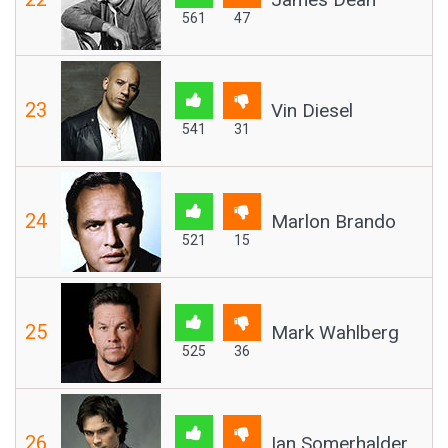
561
47
23
Vin Diesel
541
31
24
Marlon Brando
521
15
25
Mark Wahlberg
525
36
26
Ian Somerhalder