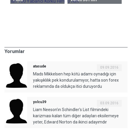
ncı
Hi
Al
M
Yorumlar
atasude
09.09.2016
Mads Mikkelsen hep kötü adamı oynadığı için
yakışıklılık pek kondurulamıyor, hatta son forex
reklamında da oldukça itici duruyordu
yolcu39
03.09.2016
Liam Neeson'ın Schindler's List filmindeki
karizması kalan tüm diğer adayları eksilemeye
yeter, Edward Norton da ikinci adayımdır