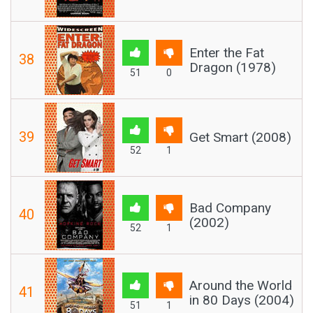
Enter the Fat
38
Dragon (1978)
51
0
39
Get Smart (2008)
52
1
Bad Company
40
(2002)
52
1
Around the World
41
in 80 Days (2004)
51
1