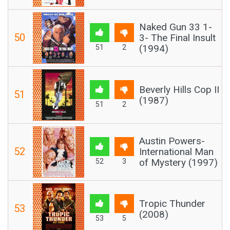
Naked Gun 33 1-
50
3- The Final Insult
(1994)
51
2
Beverly Hills Cop II
51
(1987)
51
2
Austin Powers-
52
International Man
of Mystery (1997)
52
3
Tropic Thunder
53
(2008)
53
5