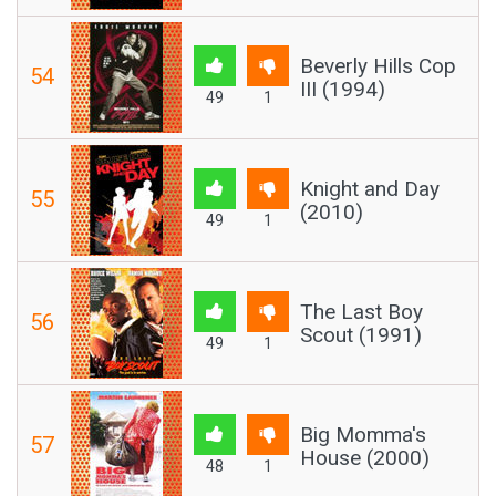
Beverly Hills Cop
54
III (1994)
49
1
Knight and Day
55
(2010)
49
1
The Last Boy
56
Scout (1991)
49
1
Big Momma's
57
House (2000)
48
1