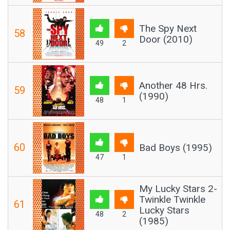
The Spy Next
58
Door (2010)
49
2
Another 48 Hrs.
59
(1990)
48
1
60
Bad Boys (1995)
47
1
My Lucky Stars 2-
Twinkle Twinkle
61
Lucky Stars
48
2
(1985)