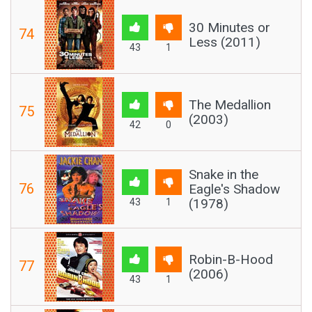
30 Minutes or
74
Less (2011)
43
1
The Medallion
75
(2003)
42
0
Snake in the
76
Eagle's Shadow
(1978)
43
1
Robin-B-Hood
77
(2006)
43
1