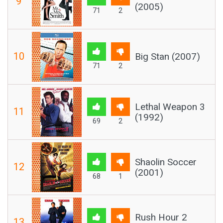
9
(2005)
71
2
10
Big Stan (2007)
71
2
Lethal Weapon 3
11
(1992)
69
2
Shaolin Soccer
12
(2001)
68
1
Rush Hour 2
13