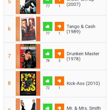
5
(2007)
77
1
Tango & Cash
6
(1989)
77
1
Drunken Master
7
(1978)
78
3
8
Kick-Ass (2010)
72
1
Mr. & Mrs. Smith