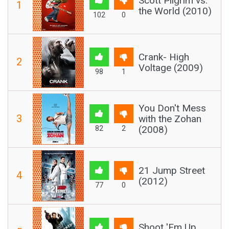
Scott Pilgrim vs.
1
the World (2010)
102
0
Crank- High
2
Voltage (2009)
98
1
You Don't Mess
3
with the Zohan
(2008)
82
2
21 Jump Street
4
(2012)
77
0
Shoot 'Em Up