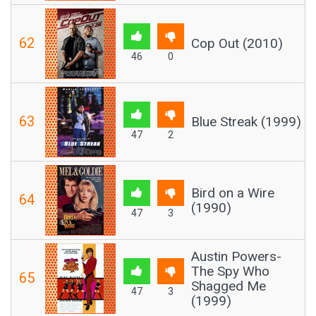
62
Cop Out (2010)
46
0
63
Blue Streak (1999)
47
2
Bird on a Wire
64
(1990)
47
3
Austin Powers-
The Spy Who
65
Shagged Me
47
3
(1999)