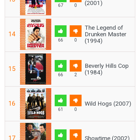
(2001)
67
0
The Legend of
14
Drunken Master
(1994)
66
0
Beverly Hills Cop
15
(1984)
66
2
16
Wild Hogs (2007)
61
0
17
Showtime (2002)