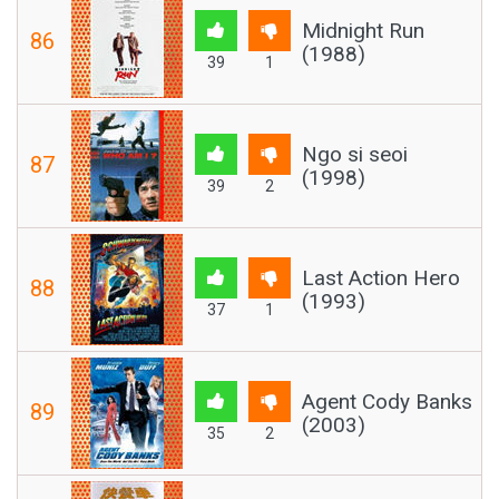
Midnight Run
86
(1988)
39
1
Ngo si seoi
87
(1998)
39
2
Last Action Hero
88
(1993)
37
1
Agent Cody Banks
89
(2003)
35
2