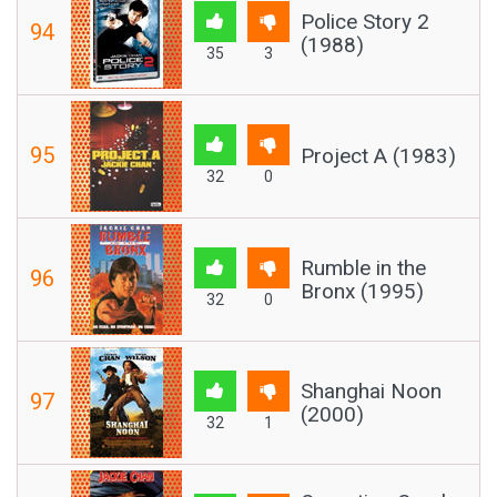
Police Story 2
94
(1988)
35
3
95
Project A (1983)
32
0
Rumble in the
96
Bronx (1995)
32
0
Shanghai Noon
97
(2000)
32
1