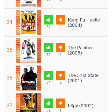
Kung Fu Hustle
34
(2004)
52
0
The Pacifier
35
(2005)
54
2
The 51st State
36
(2001)
54
2
37
I Spy (2002)
52
1