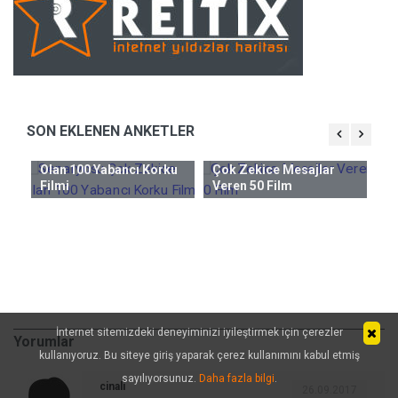
SON EKLENEN ANKETLER
Senaryosu Çok Zekice
Olan 100 Yabancı Korku
Çok Zekice Mesajlar
Ge
Filmi
Veren 50 Film
ncı
Hi
Al
M
İnternet sitemizdeki deneyiminizi iyileştirmek için çerezler
Yorumlar
kullanıyoruz. Bu siteye giriş yaparak çerez kullanımını kabul etmiş
sayılıyorsunuz.
Daha fazla bilgi
.
cinali
26.09.2017