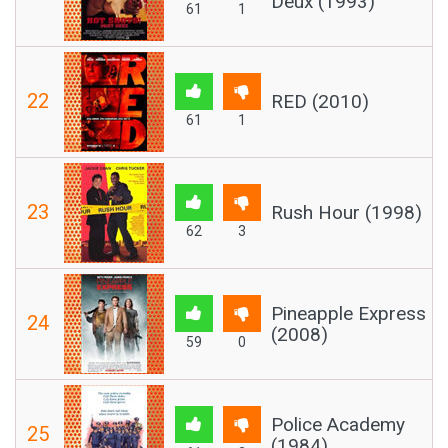
Deux (1993)
61
1
22
RED (2010)
61
1
23
Rush Hour (1998)
62
3
Pineapple Express
24
(2008)
59
0
Police Academy
25
(1984)