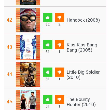
42
Hancock (2008)
52
2
Kiss Kiss Bang
43
Bang (2005)
51
1
Little Big Soldier
44
(2010)
51
1
The Bounty
45
Hunter (2010)
51
1