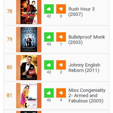
Rush Hour 3
78
(2007)
42
0
Bulletproof Monk
79
(2003)
43
1
Johnny English
80
Reborn (2011)
43
2
Miss Congeniality
81
2- Armed and
Fabulous (2005)
45
4