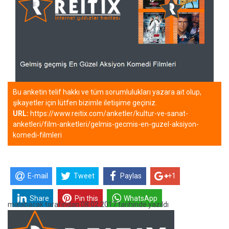
Bu anketin telif hakkı ve tüm sorumlulukları yazara ait olup,
şikayetler için lütfen bizimle iletişime geçiniz.
URL:
https://www.reitix.com/anketler/kultur-ve-sanat-
anketleri/film-anketleri/gelmis-gecmis-en-guzel-aksiyon-
komedi-filmleri
E-mail
Tweet
Paylas
+1
Share
Pin this
WhatsApp
malabacak
tarafından
08.02.2017 tarihinde yazıldı