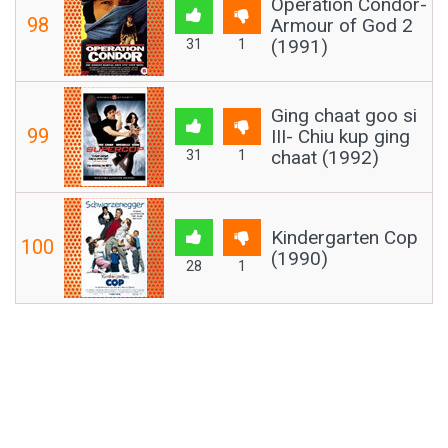
Operation Condor-
98
Armour of God 2
(1991)
31
1
Ging chaat goo si
99
III- Chiu kup ging
chaat (1992)
31
1
Kindergarten Cop
100
(1990)
28
1