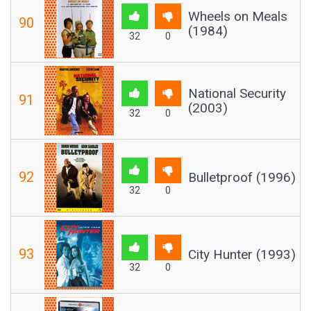
Wheels on Meals
90
(1984)
32
0
National Security
91
(2003)
32
0
92
Bulletproof (1996)
32
0
93
City Hunter (1993)
32
0