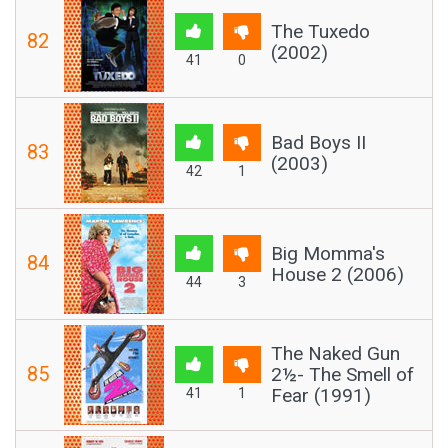
The Tuxedo
82
(2002)
41
0
Bad Boys II
83
(2003)
42
1
Big Momma's
84
House 2 (2006)
44
3
The Naked Gun
85
2½- The Smell of
Fear (1991)
41
1