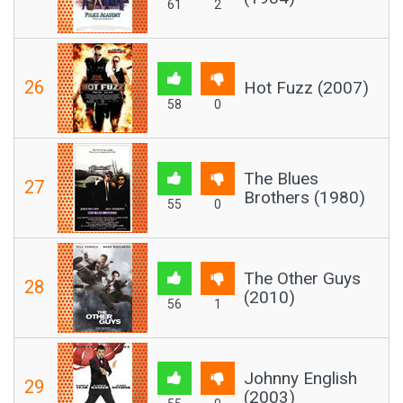
61
2
26
Hot Fuzz (2007)
58
0
The Blues
27
Brothers (1980)
55
0
The Other Guys
28
(2010)
56
1
Johnny English
29
(2003)