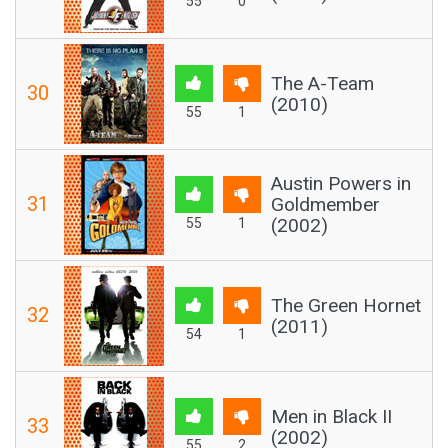
55
0
The A-Team
30
(2010)
55
1
Austin Powers in
31
Goldmember
(2002)
55
1
The Green Hornet
32
(2011)
54
1
Men in Black II
33
(2002)
55
2