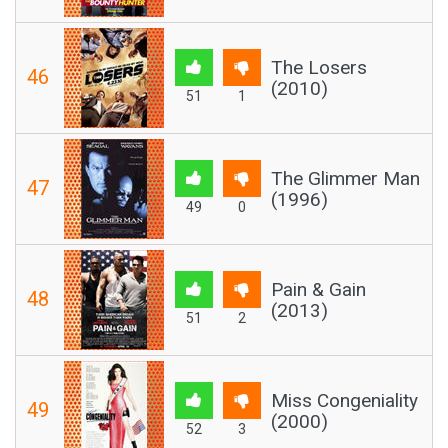
The Losers
46
(2010)
51
1
The Glimmer Man
47
(1996)
49
0
Pain & Gain
48
(2013)
51
2
Miss Congeniality
49
(2000)
52
3