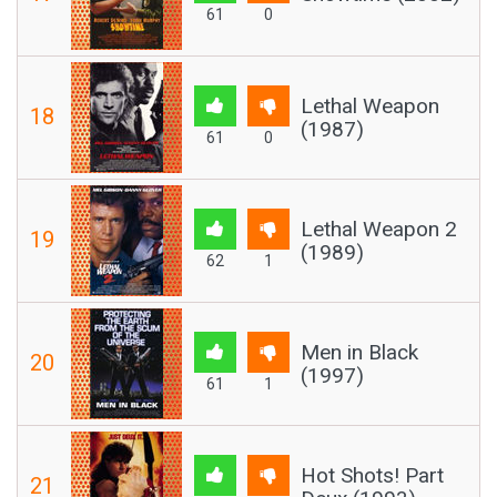
61
0
Lethal Weapon
18
(1987)
61
0
Lethal Weapon 2
19
(1989)
62
1
Men in Black
20
(1997)
61
1
Hot Shots! Part
21