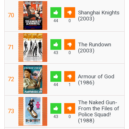
Shanghai Knights
70
(2003)
44
0
The Rundown
71
(2003)
43
0
Armour of God
72
(1986)
44
1
The Naked Gun-
From the Files of
73
Police Squad!
43
0
(1988)