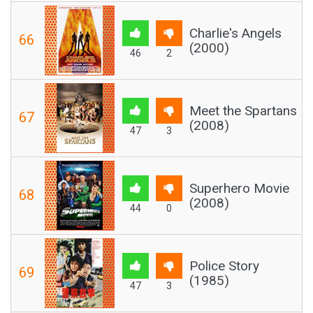
Charlie's Angels
66
(2000)
46
2
Meet the Spartans
67
(2008)
47
3
Superhero Movie
68
(2008)
44
0
Police Story
69
(1985)
47
3