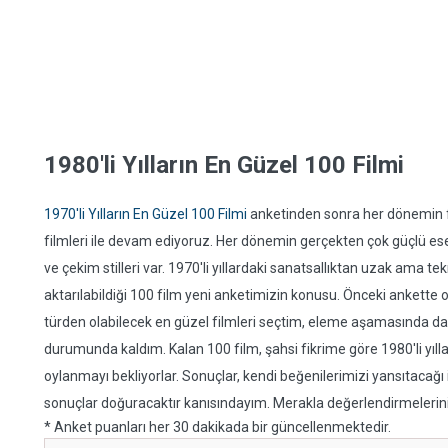
1980'li Yılların En Güzel 100 Filmi
1970'li Yılların En Güzel 100 Filmi
anketinden sonra her dönemin fil
filmleri ile devam ediyoruz. Her dönemin gerçekten çok güçlü eserl
ve çekim stilleri var. 1970'li yıllardaki sanatsallıktan uzak ama 
aktarılabildiği 100 film yeni anketimizin konusu. Önceki ankette 
türden olabilecek en güzel filmleri seçtim, eleme aşamasında da
durumunda kaldım. Kalan 100 film, şahsi fikrime göre 1980'li yıllar
oylanmayı bekliyorlar. Sonuçlar, kendi beğenilerimizi yansıtaca
sonuçlar doğuracaktır kanısındayım. Merakla değerlendirmeleriniz
* Anket puanları her 30 dakikada bir güncellenmektedir.