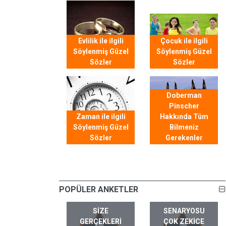
Evlilik ile ilgili
Çocuk ile ilgili
Söylenmiş Güzel
Söylenmiş Güzel
Sözler
Sözler
Doberman
Pinscher
Zaman ile ilgili
Hakkında Tüm
Söylenmiş Güzel
Bilmeniz
Sözler
Gerekenler
POPÜLER ANKETLER
SIZE
SENARYOSU
GERÇEKLERI
ÇOK ZEKICE