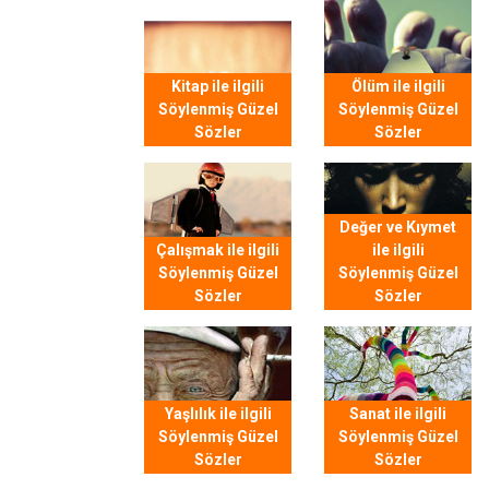
Kitap ile ilgili
Ölüm ile ilgili
Söylenmiş Güzel
Söylenmiş Güzel
Sözler
Sözler
Değer ve Kıymet
Çalışmak ile ilgili
ile ilgili
Söylenmiş Güzel
Söylenmiş Güzel
Sözler
Sözler
Yaşlılık ile ilgili
Sanat ile ilgili
Söylenmiş Güzel
Söylenmiş Güzel
Sözler
Sözler