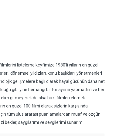
mlerini listeleme keyfimize 1980'li yılların en güzel
eri, dönemsel yıldızları, konu başlıkları, yönetmenleri
teknolojik gelişmelere bağlı olarak hayal gücünün daha net
olduğu gibi yine herhangi bir tür ayrımı yapmadım ve her
 elim gitmeyerek de olsa bazı filmleri elemek
ın en güzel 100 filmi olarak sizlerin karşısında
ğı için tüm uluslararası puanlamalardan muaf ve özgün
i bekler, saygılarımı ve sevgilerimi sunarım.