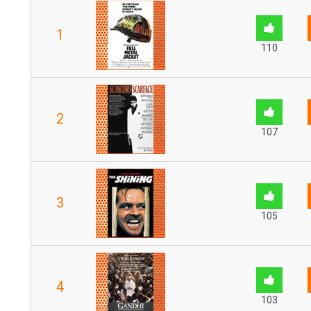
1
110
2
107
3
105
4
103