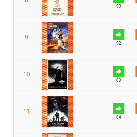
8
93
9
92
10
89
11
84