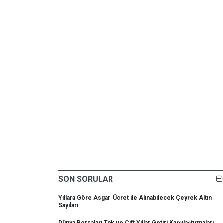
SON SORULAR
Yıllara Göre Asgari Ücret ile Alınabilecek Çeyrek Altın
Sayıları
Dünya Borsaları Tek ve Çift Yıllar Getiri Karşılaştırmaları