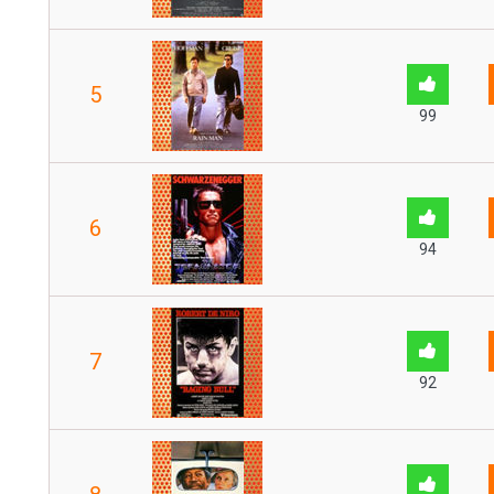
5
99
6
94
7
92