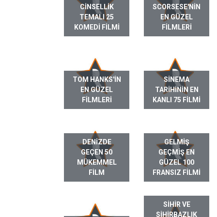
CINSELLIK
SCORSESE'NIN
TEMALI 25
EN GÜZEL
KOMEDI FILMI
FILMLERI
TOM HANKS'IN
SINEMA
EN GÜZEL
TARIHININ EN
FILMLERI
KANLI 75 FILMI
DENIZDE
GELMIŞ
GEÇEN 50
GEÇMIŞ EN
MÜKEMMEL
GÜZEL 100
FILM
FRANSIZ FILMI
SIHIR VE
SIHIRBAZLIK