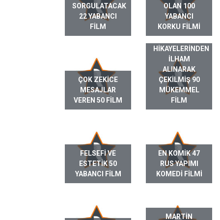
SORGULATACAK
OLAN 100
22 YABANCI
YABANCI
FILM
KORKU FILMI
GERÇEK HAYAT
HIKAYELERINDEN
ILHAM
ALINARAK
ÇOK ZEKICE
ÇEKILMIŞ 90
MESAJLAR
MÜKEMMEL
VEREN 50 FILM
FILM
FELSEFI VE
EN KOMIK 47
ESTETIK 50
RUS YAPIMI
YABANCI FILM
KOMEDI FILMI
MARTIN