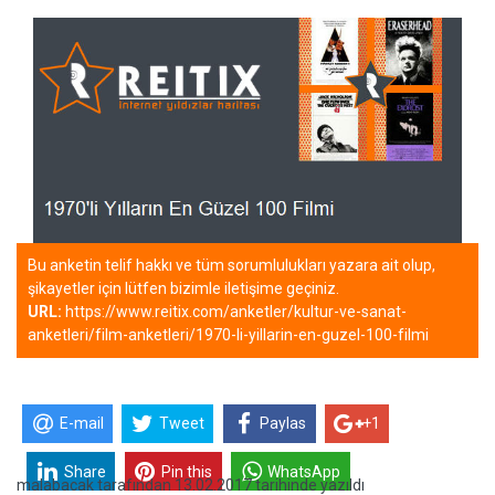
Bu anketin telif hakkı ve tüm sorumlulukları yazara ait olup,
şikayetler için lütfen bizimle iletişime geçiniz.
URL:
https://www.reitix.com/anketler/kultur-ve-sanat-
anketleri/film-anketleri/1970-li-yillarin-en-guzel-100-filmi
E-mail
Tweet
Paylas
+1
Share
Pin this
WhatsApp
malabacak
tarafından
13.02.2017 tarihinde yazıldı