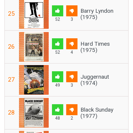
Barry Lyndon
25
(1975)
52
3
Hard Times
26
(1975)
52
4
Juggernaut
27
(1974)
49
3
Black Sunday
28
(1977)
48
2