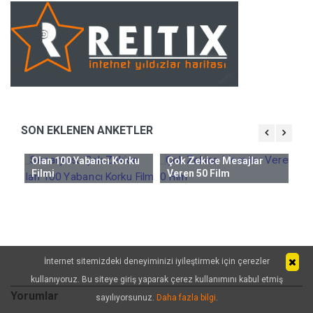
SON EKLENEN ANKETLER
Senaryosu Çok Zekice
Olan 100 Yabancı Korku
Çok Zekice Mesajlar
Ge
Filmi
Veren 50 Film
ncı
Hi
Al
M
İnternet sitemizdeki deneyiminizi iyileştirmek için çerezler
kullanıyoruz. Bu siteye giriş yaparak çerez kullanımını kabul etmiş
Yorumlar
sayılıyorsunuz.
Daha fazla bilgi
.