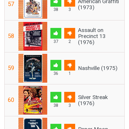
American Graffiti
57
(1973)
38
3
Assault on
58
Precinct 13
(1976)
37
2
59
Nashville (1975)
36
1
Silver Streak
60
(1976)
38
3