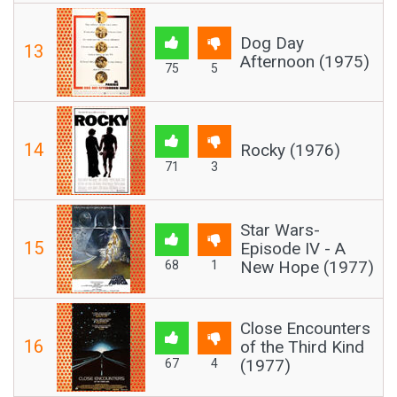
Dog Day
13
Afternoon (1975)
75
5
14
Rocky (1976)
71
3
Star Wars-
15
Episode IV - A
New Hope (1977)
68
1
Close Encounters
16
of the Third Kind
(1977)
67
4