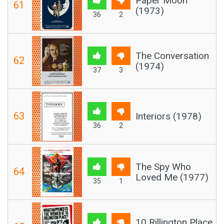
Paper Moon
61
(1973)
36
2
The Conversation
62
(1974)
37
3
63
Interiors (1978)
36
2
The Spy Who
64
Loved Me (1977)
35
1
10 Rillington Place