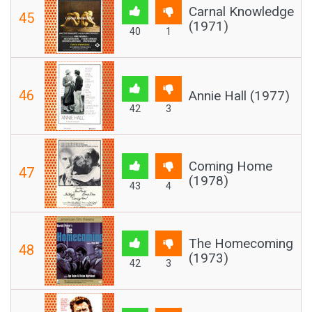
Carnal Knowledge
45
(1971)
40
1
46
Annie Hall (1977)
42
3
Coming Home
47
(1978)
43
4
The Homecoming
48
(1973)
42
3