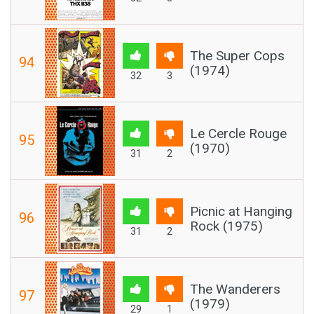
The Super Cops
94
(1974)
32
3
Le Cercle Rouge
95
(1970)
31
2
Picnic at Hanging
96
Rock (1975)
31
2
The Wanderers
97
(1979)
29
1