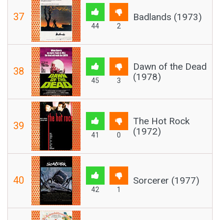
37
Badlands (1973)
44
2
Dawn of the Dead
38
(1978)
45
3
The Hot Rock
39
(1972)
41
0
40
Sorcerer (1977)
42
1