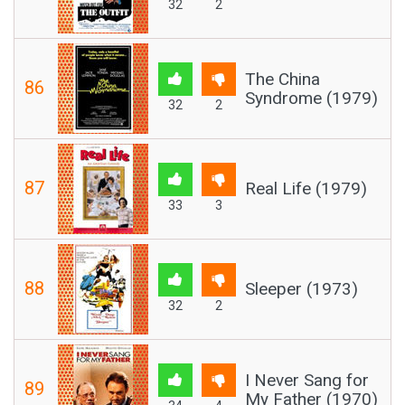
32
2
The China
86
Syndrome (1979)
32
2
87
Real Life (1979)
33
3
88
Sleeper (1973)
32
2
I Never Sang for
89
My Father (1970)