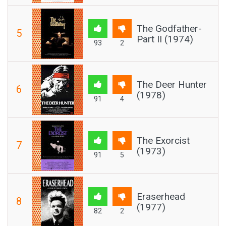
The Godfather-
5
Part II (1974)
93
2
The Deer Hunter
6
(1978)
91
4
The Exorcist
7
(1973)
91
5
Eraserhead
8
(1977)
82
2