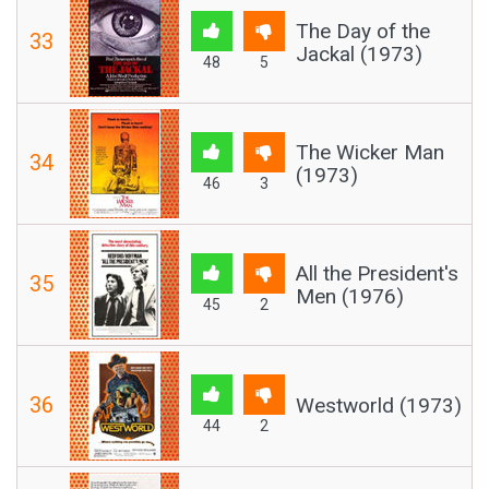
The Day of the
33
Jackal (1973)
48
5
The Wicker Man
34
(1973)
46
3
All the President's
35
Men (1976)
45
2
36
Westworld (1973)
44
2