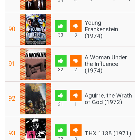
34
4
Young
90
Frankenstein
(1974)
33
3
A Woman Under
91
the Influence
(1974)
32
2
Aguirre, the Wrath
92
of God (1972)
31
1
93
THX 1138 (1971)
32
3