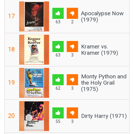
Apocalypse Now
17
(1979)
63
2
Kramer vs.
18
Kramer (1979)
63
3
Monty Python and
19
the Holy Grail
(1975)
62
3
20
Dirty Harry (1971)
55
3