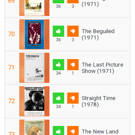
69
(1971)
36
3
The Beguiled
70
(1971)
36
3
The Last Picture
71
Show (1971)
34
1
Straight Time
72
(1978)
34
1
The New Land
73