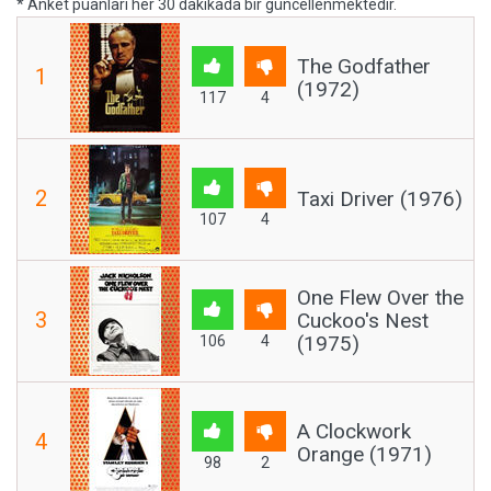
* Anket puanları her 30 dakikada bir güncellenmektedir.
The Godfather
1
(1972)
117
4
2
Taxi Driver (1976)
107
4
One Flew Over the
3
Cuckoo's Nest
(1975)
106
4
A Clockwork
4
Orange (1971)
98
2