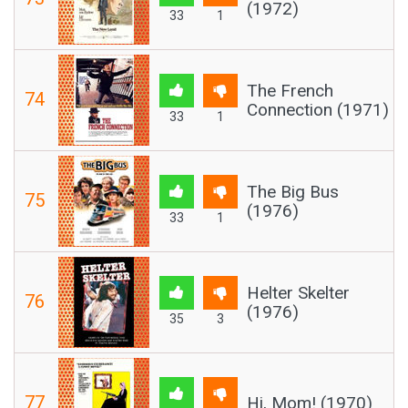
(1972)
33
1
The French
74
Connection (1971)
33
1
The Big Bus
75
(1976)
33
1
Helter Skelter
76
(1976)
35
3
77
Hi, Mom! (1970)