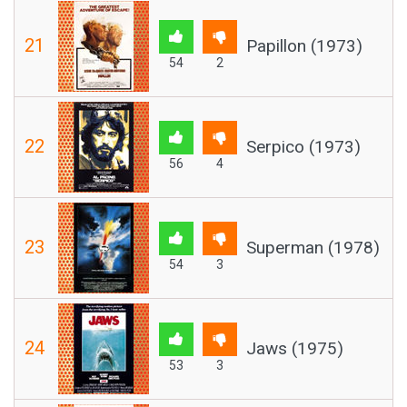
21
Papillon (1973)
54
2
22
Serpico (1973)
56
4
23
Superman (1978)
54
3
24
Jaws (1975)
53
3