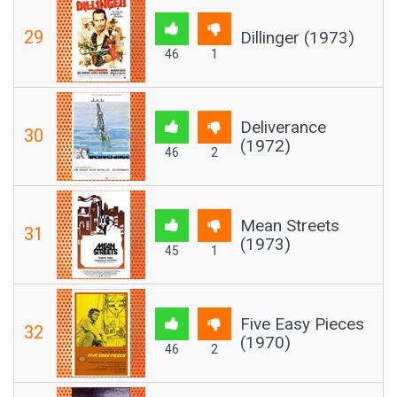
29
Dillinger (1973)
46
1
Deliverance
30
(1972)
46
2
Mean Streets
31
(1973)
45
1
Five Easy Pieces
32
(1970)
46
2