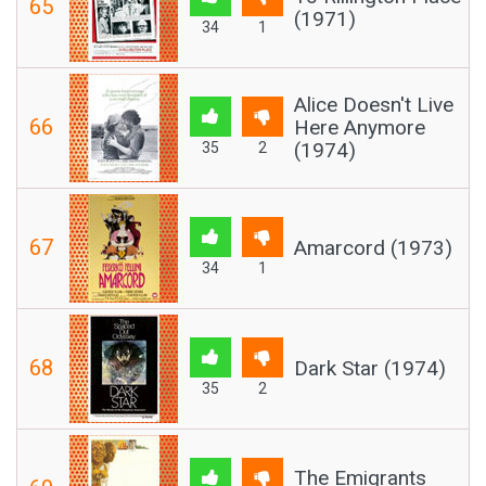
65
(1971)
34
1
Alice Doesn't Live
66
Here Anymore
(1974)
35
2
67
Amarcord (1973)
34
1
68
Dark Star (1974)
35
2
The Emigrants