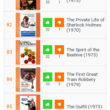
(1973)
33
1
The Private Life of
82
Sherlock Holmes
(1970)
32
1
The Spirit of the
83
Beehive (1973)
32
1
The First Great
84
Train Robbery
(1979)
33
2
85
The Outfit (1973)