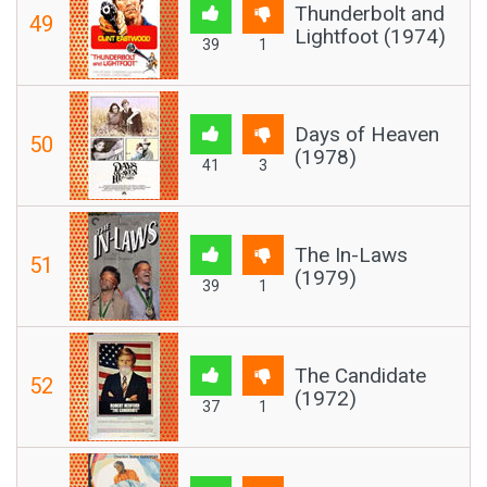
Thunderbolt and
49
Lightfoot (1974)
39
1
Days of Heaven
50
(1978)
41
3
The In-Laws
51
(1979)
39
1
The Candidate
52
(1972)
37
1