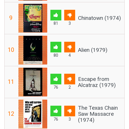
9
Chinatown (1974)
81
3
10
Alien (1979)
80
4
Escape from
11
Alcatraz (1979)
76
2
The Texas Chain
12
Saw Massacre
(1974)
76
3