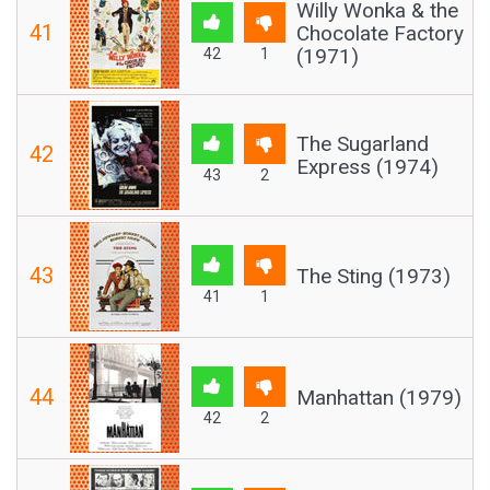
Willy Wonka & the
41
Chocolate Factory
(1971)
42
1
The Sugarland
42
Express (1974)
43
2
43
The Sting (1973)
41
1
44
Manhattan (1979)
42
2