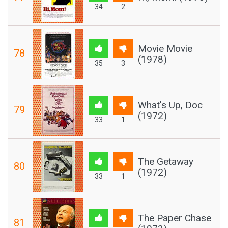
34
2
Movie Movie
78
(1978)
35
3
What's Up, Doc
79
(1972)
33
1
The Getaway
80
(1972)
33
1
The Paper Chase
81