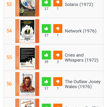
53
Solaris (1972)
37
1
54
Network (1976)
37
1
Cries and
55
Whispers (1972)
39
3
The Outlaw Josey
56
Wales (1976)
37
1