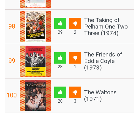
The Taking of
98
Pelham One Two
Three (1974)
29
2
The Friends of
99
Eddie Coyle
(1973)
28
1
The Waltons
100
(1971)
20
3