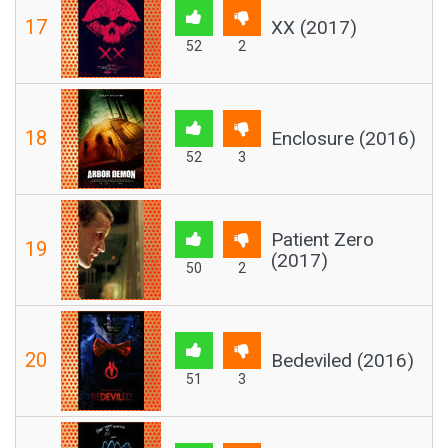
17
XX (2017)
52
2
18
Enclosure (2016)
52
3
Patient Zero
19
(2017)
50
2
20
Bedeviled (2016)
51
3