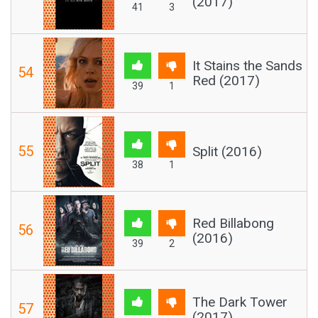
(2017)
41
3
It Stains the Sands
54
Red (2017)
39
1
55
Split (2016)
38
1
Red Billabong
56
(2016)
39
2
The Dark Tower
57
(2017)