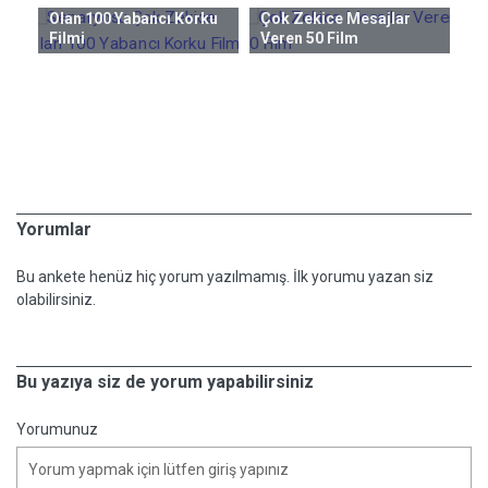
Olan 100 Yabancı Korku
Çok Zekice Mesajlar
Ge
Filmi
Veren 50 Film
ncı
Hi
Al
M
Yorumlar
Bu ankete henüz hiç yorum yazılmamış. İlk yorumu yazan siz
olabilirsiniz.
Bu yazıya siz de yorum yapabilirsiniz
Yorumunuz