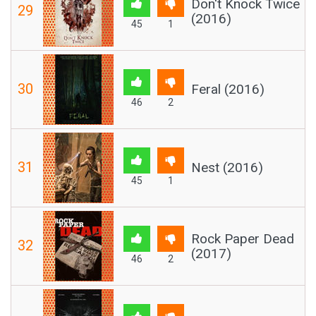
Don't Knock Twice
29
(2016)
45
1
30
Feral (2016)
46
2
31
Nest (2016)
45
1
Rock Paper Dead
32
(2017)
46
2