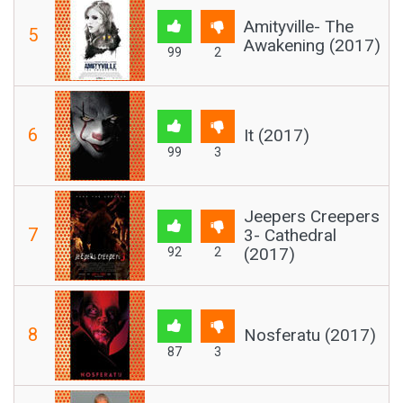
Amityville- The
5
Awakening (2017)
99
2
6
It (2017)
99
3
Jeepers Creepers
7
3- Cathedral
(2017)
92
2
8
Nosferatu (2017)
87
3