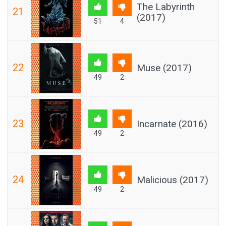
The Labyrinth
21
(2017)
51
4
22
Muse (2017)
49
2
23
Incarnate (2016)
49
2
24
Malicious (2017)
49
2