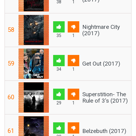
38
1
Nightmare City
58
(2017)
35
1
59
Get Out (2017)
34
1
Superstition- The
60
Rule of 3's (2017)
29
1
61
Belzebuth (2017)