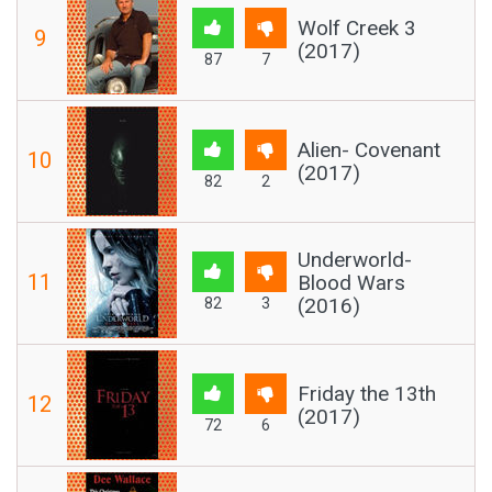
Wolf Creek 3
9
(2017)
87
7
Alien- Covenant
10
(2017)
82
2
Underworld-
11
Blood Wars
(2016)
82
3
Friday the 13th
12
(2017)
72
6