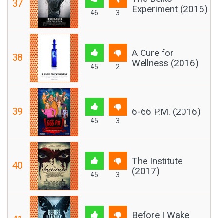
37
Experiment (2016)
46
3
A Cure for
38
Wellness (2016)
45
2
39
6-66 P.M. (2016)
45
3
The Institute
40
(2017)
45
3
Before I Wake