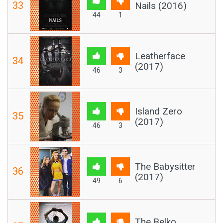
33
Nails (2016)
44
1
Leatherface
34
(2017)
46
3
Island Zero
35
(2017)
46
3
The Babysitter
36
(2017)
49
6
The Belko