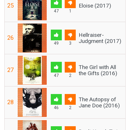
25
Eloise (2017)
47
1
Hellraiser-
26
Judgment (2017)
49
3
The Girl with All
27
the Gifts (2016)
47
2
The Autopsy of
28
Jane Doe (2016)
46
2