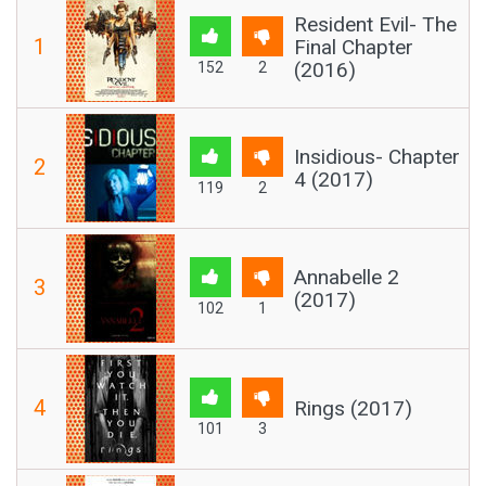
Resident Evil- The
1
Final Chapter
(2016)
152
2
Insidious- Chapter
2
4 (2017)
119
2
Annabelle 2
3
(2017)
102
1
4
Rings (2017)
101
3