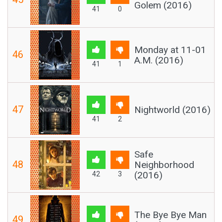
Golem (2016)
41
0
Monday at 11-01
46
A.M. (2016)
41
1
47
Nightworld (2016)
41
2
Safe
48
Neighborhood
(2016)
42
3
The Bye Bye Man
49