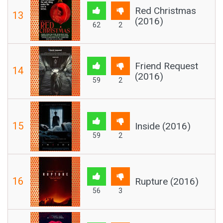
Red Christmas
13
(2016)
62
2
Friend Request
14
(2016)
59
2
15
Inside (2016)
59
2
16
Rupture (2016)
56
3