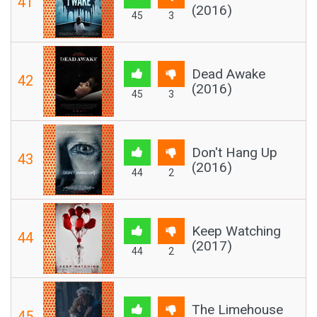
41
(2016)
45
3
Dead Awake
42
(2016)
45
3
Don't Hang Up
43
(2016)
44
2
Keep Watching
44
(2017)
44
2
The Limehouse
45