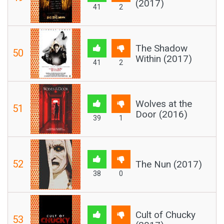
(2017)
41
2
The Shadow
50
Within (2017)
41
2
Wolves at the
51
Door (2016)
39
1
52
The Nun (2017)
38
0
Cult of Chucky
53