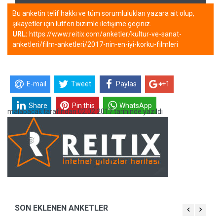
Bu anketin telif hakkı ve tüm sorumlulukları yazara ait olup,
şikayetler için lütfen bizimle iletişime geçiniz.
URL:
https://www.reitix.com/anketler/kultur-ve-sanat-
anketleri/film-anketleri/2017-nin-en-iyi-korku-filmleri
E-mail
Tweet
Paylas
+1
Share
Pin this
WhatsApp
malabacak
tarafından
02.02.2017 tarihinde yazıldı
SON EKLENEN ANKETLER
Senaryosu Çok Zekice