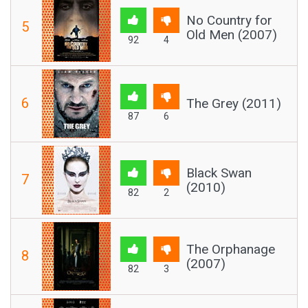
No Country for
5
Old Men (2007)
92
4
6
The Grey (2011)
87
6
Black Swan
7
(2010)
82
2
The Orphanage
8
(2007)
82
3