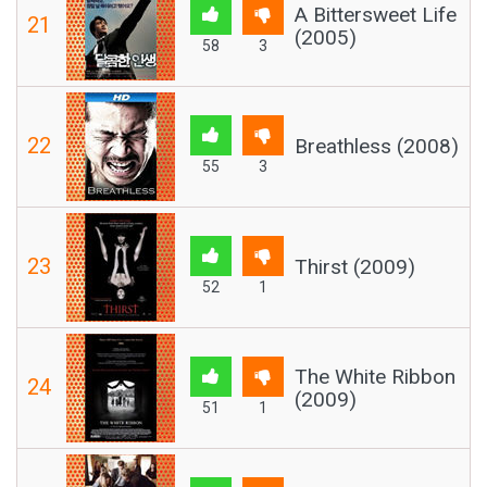
A Bittersweet Life
21
(2005)
58
3
22
Breathless (2008)
55
3
23
Thirst (2009)
52
1
The White Ribbon
24
(2009)
51
1