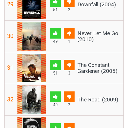
29
Downfall (2004)
51
2
Never Let Me Go
30
(2010)
49
1
The Constant
31
Gardener (2005)
51
3
32
The Road (2009)
49
2