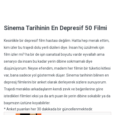
Sinema Tarihinin En Depresif 50 Filmi
Kesinlikle bir depresif film hastası değilim. Hatta hep merak ettim,
kim izler bu trajedi dolu yerli dizileri diye. İnsan hiç üzülmek için
film izler mi? ha bir de işin sanatsal boyutu vardır eyvallah ama
senaryo da insanı bu kadar yerin dibine sokmamalı diye
düşünüyorum. Neyse efendim, madem her filmin bir tüketici kitlesi
var, bana sadece yol göstermek düşer. Sinema tarihinin bilinen en
depresij filmlerini bir anket olarak derleyerek sizlere sunuyorum.
Trajedi meraklısı arkadaşlarım kendi zevk ve beğerilerine göre
istedikleri filmleri eksi ya da artı puan ile yerin dibine sokabilir ya da
başımızın üstüne koyabilirler.
* Anket puanları her 30 dakikada bir güncellenmektedir.