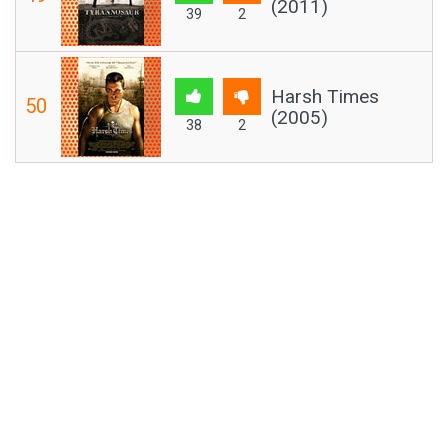
(2011)
39
2
Harsh Times
50
(2005)
38
2