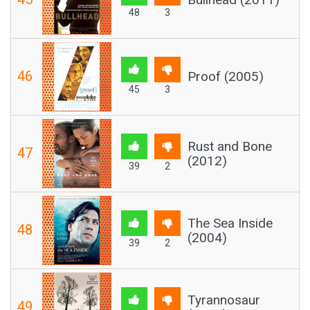
48
3
46
Proof (2005)
45
3
Rust and Bone
47
(2012)
39
2
The Sea Inside
48
(2004)
39
2
Tyrannosaur
49