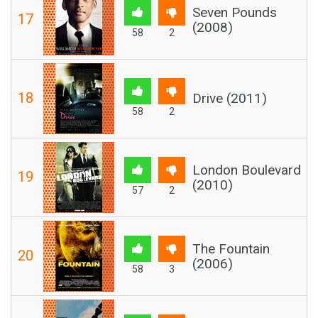
Seven Pounds
17
(2008)
58
2
18
Drive (2011)
58
2
London Boulevard
19
(2010)
57
2
The Fountain
20
(2006)
58
3