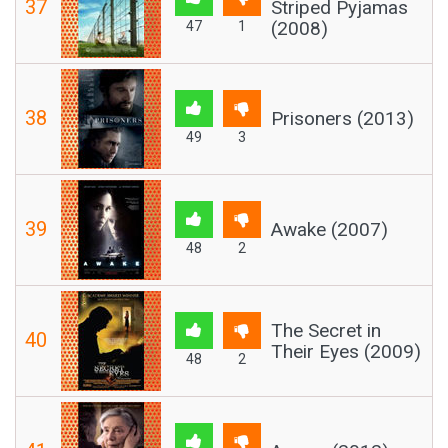
37
Striped Pyjamas
(2008)
47
1
38
Prisoners (2013)
49
3
39
Awake (2007)
48
2
The Secret in
40
Their Eyes (2009)
48
2