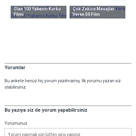
Senaryosu Çok Zekice
Olan 100 Yabancı Korku
Çok Zekice Mesajlar
Ge
Filmi
Veren 50 Film
ncı
Hi
Al
M
Yorumlar
Bu ankete henüz hiç yorum yazılmamış. İlk yorumu yazan siz
olabilirsiniz.
Bu yazıya siz de yorum yapabilirsiniz
Yorumunuz