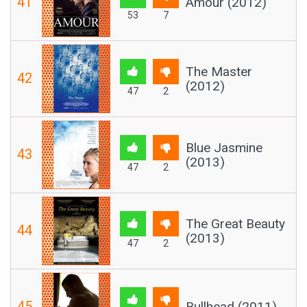
41
Amour (2012)
53
7
The Master
42
(2012)
47
2
Blue Jasmine
43
(2013)
47
2
The Great Beauty
44
(2013)
47
2
45
Bullhead (2011)