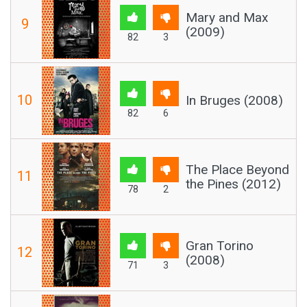
Mary and Max
9
(2009)
82
3
10
In Bruges (2008)
82
6
The Place Beyond
11
the Pines (2012)
78
2
Gran Torino
12
(2008)
71
3