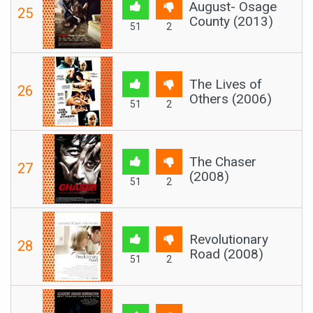
August- Osage
25
County (2013)
51
2
The Lives of
26
Others (2006)
51
2
The Chaser
27
(2008)
51
2
Revolutionary
28
Road (2008)
51
2