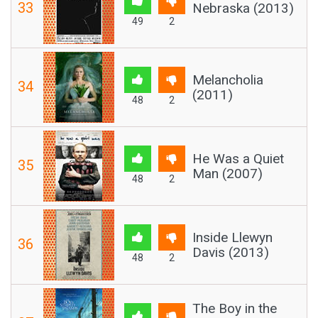
33
Nebraska (2013)
49
2
Melancholia
34
(2011)
48
2
He Was a Quiet
35
Man (2007)
48
2
Inside Llewyn
36
Davis (2013)
48
2
The Boy in the