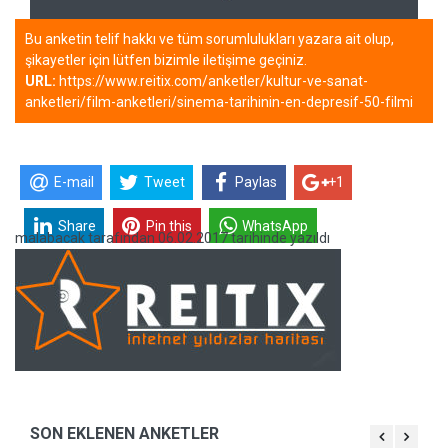
Bu anketin telif hakkı ve tüm sorumlulukları yazara ait olup,
şikayetler için lütfen bizimle iletişime geçiniz.
URL:
https://www.reitix.com/anketler/kultur-ve-sanat-
anketleri/film-anketleri/sinema-tarihinin-en-depresif-50-filmi
E-mail
Tweet
Paylas
+1
Share
Pin this
WhatsApp
malabacak
tarafından
06.02.2017 tarihinde yazıldı
SON EKLENEN ANKETLER