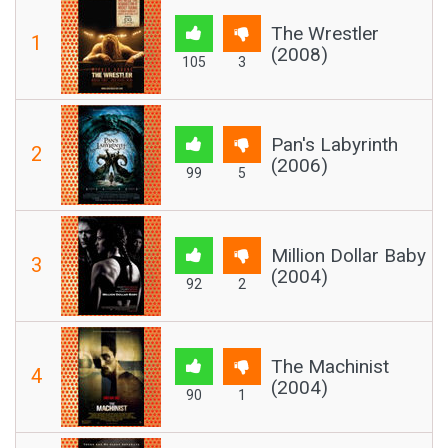
The Wrestler
1
(2008)
105
3
Pan's Labyrinth
2
(2006)
99
5
Million Dollar Baby
3
(2004)
92
2
The Machinist
4
(2004)
90
1