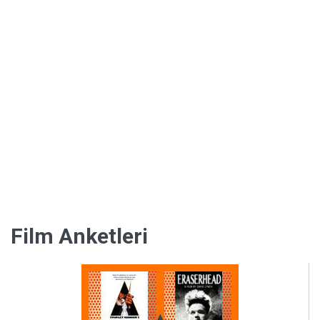
Kültür
Film Anketleri
ve
Sanat