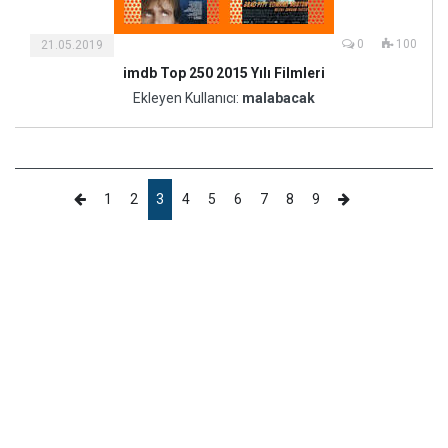
0
100
21.05.2019
imdb Top 250 2015 Yılı Filmleri
Ekleyen Kullanıcı:
malabacak
1
2
3
4
5
6
7
8
9