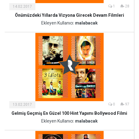
1
28
14.02.2017
Önümüzdeki Yıllarda Vizyona Girecek Devam Filmleri
Kültür
ve
Ekleyen Kullanıcı:
malabacak
Sanat
0
97
13.02.2017
Gelmiş Geçmiş En Güzel 100 Hint Yapımı Bollywood Filmi
Kültür
ve
Ekleyen Kullanıcı:
malabacak
Sanat