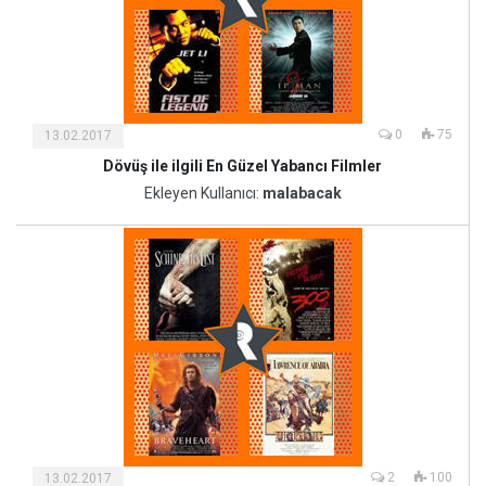
0
75
13.02.2017
Dövüş ile ilgili En Güzel Yabancı Filmler
Kültür
ve
Ekleyen Kullanıcı:
malabacak
Sanat
2
100
13.02.2017