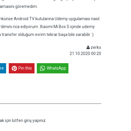
lamasını göremedim.
ünse Android TV kutularına Udemy uygulaması nasıl
 yardımını rica ediyorum. Xiaomi Mi Box S içinde udemy
 transfer olduğum evrim tekrar başa bile sarabilir :)
zerko
21.10.2020 00:20
re
Pin this
WhatsApp
k için lütfen giriş yapınız.