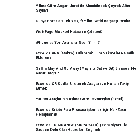
Yıllara Göre Asgari Ücret ile Alınabilecek Çeyrek Altın
Sayıları
Dünya Borsaları Tek ve Çift Yıllar Getiri Karşılaştırmaları
Web Page Blocked Hatası ve Çözümü
iPhone'da Son Aramalar Nasıl Silinir?
Excel'de VBA (Makro) Kullanarak Tüm Sekmelere Grafik
Eklemek
Sell In May And Go Away (Mayıs'ta Sat ve Git) Efsanesi Ne
Kadar Doğru?
Excel'de QR Kodlar Üreterek Araçları ve Notları Takip
Etmek
Yatırım Araçlarının Aylara Göre Davranışları (Excel)
Excel'de Kripto Para Piyasası işlemleri için Kar-Zarar
Hesaplamak
Excel'de TRIMRANGE (KIRPARALIĞI) Fonksiyonu ile
Sadece Dolu Olan Hücreleri Seçmek