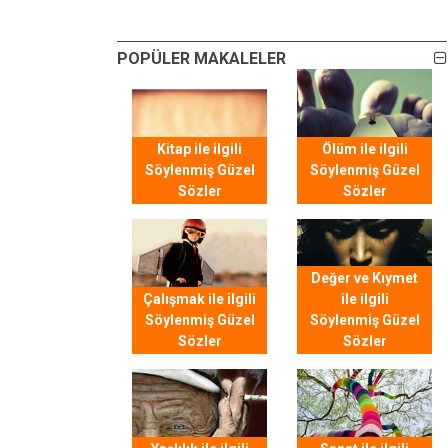
POPÜLER MAKALELER
Kitap ile ilgili
Ölüm ile ilgili
Söylenmiş Güzel
Söylenmiş Güzel
Sözler
Sözler
Değer ve Kıymet
Çalışmak ile ilgili
ile ilgili
Söylenmiş Güzel
Söylenmiş Güzel
Sözler
Sözler