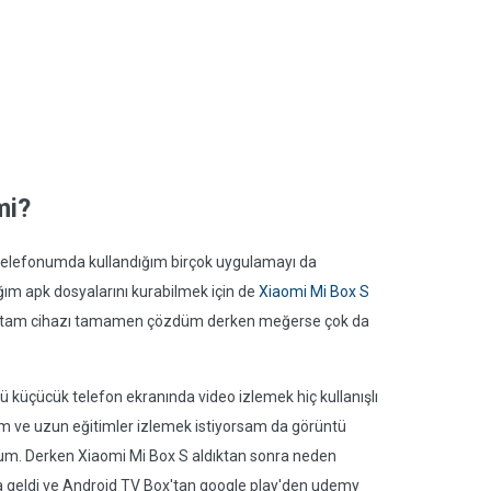
mi?
 telefonumda kullandığım birçok uygulamayı da
ğım apk dosyalarını kurabilmek için de
Xiaomi Mi Box S
a tam cihazı tamamen çözdüm derken meğerse çok da
üçücük telefon ekranında video izlemek hiç kullanışlı
rum ve uzun eğitimler izlemek istiyorsam da görüntü
rum. Derken Xiaomi Mi Box S aldıktan sonra neden
a geldi ve Android TV Box'tan google play'den udemy