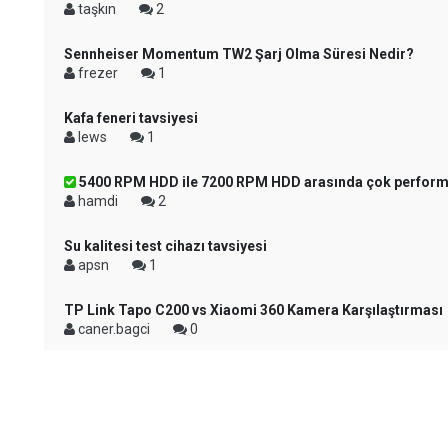
taşkın
2
Sennheiser Momentum TW2 Şarj Olma Süresi Nedir?
frezer
1
Kafa feneri tavsiyesi
lews
1
5400 RPM HDD ile 7200 RPM HDD arasında çok performa
hamdi
2
Su kalitesi test cihazı tavsiyesi
apsn
1
TP Link Tapo C200 vs Xiaomi 360 Kamera Karşılaştırması
caner.bagci
0