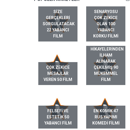
SIZE
SENARYOSU
GERÇEKLERI
ÇOK ZEKICE
SORGULATACAK
OLAN 100
22 YABANCI
YABANCI
FILM
KORKU FILMI
GERÇEK HAYAT
HIKAYELERINDEN
ILHAM
ALINARAK
ÇOK ZEKICE
ÇEKILMIŞ 90
MESAJLAR
MÜKEMMEL
VEREN 50 FILM
FILM
FELSEFI VE
EN KOMIK 47
ESTETIK 50
RUS YAPIMI
YABANCI FILM
KOMEDI FILMI