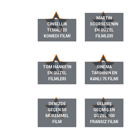
MARTIN
CINSELLIK
SCORSESE'NIN
TEMALI 25
EN GÜZEL
KOMEDI FILMI
FILMLERI
TOM HANKS'IN
SINEMA
EN GÜZEL
TARIHININ EN
FILMLERI
KANLI 75 FILMI
DENIZDE
GELMIŞ
GEÇEN 50
GEÇMIŞ EN
MÜKEMMEL
GÜZEL 100
FILM
FRANSIZ FILMI