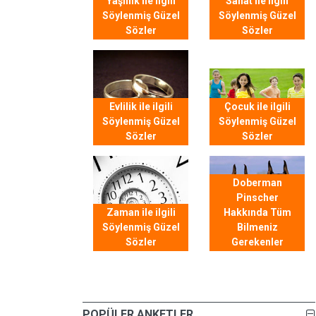
Yaşlılık ile ilgili
Sanat ile ilgili
Söylenmiş Güzel
Söylenmiş Güzel
Sözler
Sözler
Evlilik ile ilgili
Çocuk ile ilgili
Söylenmiş Güzel
Söylenmiş Güzel
Sözler
Sözler
Doberman
Pinscher
Zaman ile ilgili
Hakkında Tüm
Söylenmiş Güzel
Bilmeniz
Sözler
Gerekenler
POPÜLER ANKETLER