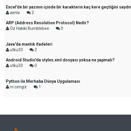
Excel'de bir yazının içinde bir karakterin kaç kere geçtiğini sayd
aenis
2
ARP (Address Resolution Protocol) Nedir?
Öz Hakiki Bumblebee
0
Java'da mantık ifadeleri
utku33
2
Android Studio'da styles.xml dosyası yoksa ne yapmalı?
utku33
0
Python ile Merhaba Dünya Uygulaması
m.cengiz
1