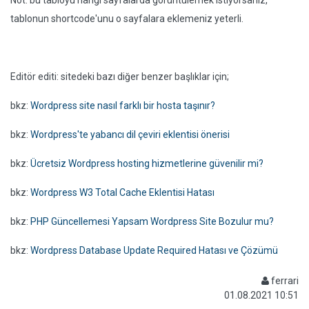
Not: bu tabloyu hangi sayfalarda görüntülemek istiyorsanız,
tablonun shortcode'unu o sayfalara eklemeniz yeterli.
Editör editi: sitedeki bazı diğer benzer başlıklar için;
bkz:
Wordpress site nasıl farklı bir hosta taşınır?
bkz:
Wordpress'te yabancı dil çeviri eklentisi önerisi
bkz:
Ücretsiz Wordpress hosting hizmetlerine güvenilir mi?
bkz:
Wordpress W3 Total Cache Eklentisi Hatası
bkz:
PHP Güncellemesi Yapsam Wordpress Site Bozulur mu?
bkz:
Wordpress Database Update Required Hatası ve Çözümü
ferrari
01.08.2021 10:51