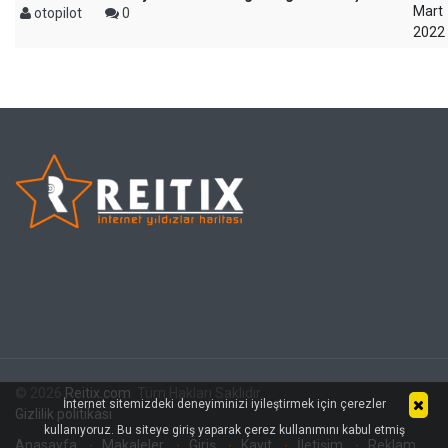
Mart
otopilot
0
2022
© 2026
Reitix.com
. Tüm Hakları Saklıdır.
İnternet sitemizdeki deneyiminizi iyileştirmek için çerezler
Gizlilik politikası
kullanıyoruz. Bu siteye giriş yaparak çerez kullanımını kabul etmiş
Anasayfa
Makaleler
Giriş
Kayıt
İletişim
Reklam