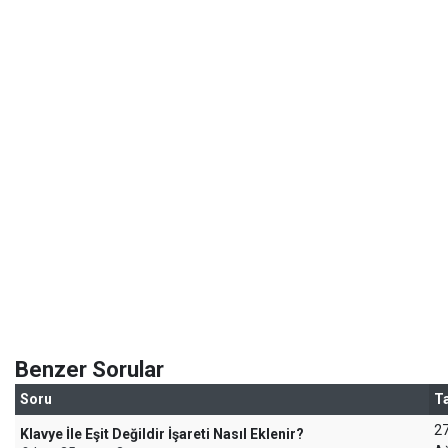
Benzer Sorular
Soru
Ta
2
Klavye İle Eşit Değildir İşareti Nasıl Eklenir?