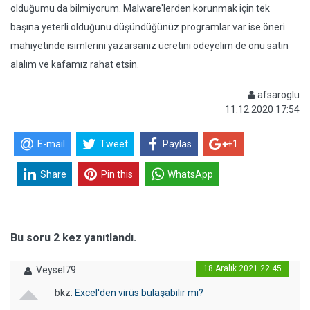
olduğumu da bilmiyorum. Malware'lerden korunmak için tek
başına yeterli olduğunu düşündüğünüz programlar var ise öneri
mahiyetinde isimlerini yazarsanız ücretini ödeyelim de onu satın
alalım ve kafamız rahat etsin.
afsaroglu
11.12.2020 17:54
E-mail
Tweet
Paylas
+1
Share
Pin this
WhatsApp
Bu soru 2 kez yanıtlandı.
18 Aralık 2021 22:45
Veysel79
bkz:
Excel'den virüs bulaşabilir mi?