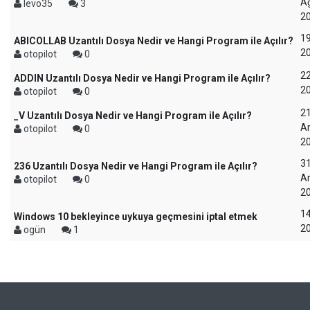
A
levo35
3
2
1
ABICOLLAB Uzantılı Dosya Nedir ve Hangi Program ile Açılır?
2
otopilot
0
2
ADDIN Uzantılı Dosya Nedir ve Hangi Program ile Açılır?
2
otopilot
0
2
_V Uzantılı Dosya Nedir ve Hangi Program ile Açılır?
Ar
otopilot
0
2
3
236 Uzantılı Dosya Nedir ve Hangi Program ile Açılır?
Ar
otopilot
0
2
14
Windows 10 bekleyince uykuya geçmesini iptal etmek
2
ogün
1