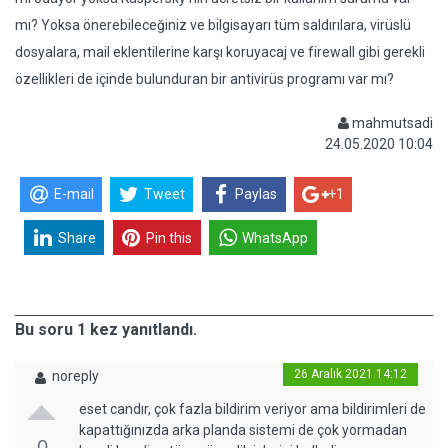
mı? Yoksa önerebileceğiniz ve bilgisayarı tüm saldırılara, virüslü
dosyalara, mail eklentilerine karşı koruyacaj ve firewall gibi gerekli
özellikleri de içinde bulunduran bir antivirüs programı var mı?
mahmutsadi
24.05.2020 10:04
E-mail
Tweet
Paylas
+1
Share
Pin this
WhatsApp
Bu soru 1 kez yanıtlandı.
26 Aralık 2021 14:12
noreply
eset candır, çok fazla bildirim veriyor ama bildirimleri de
kapattığınızda arka planda sistemi de çok yormadan
0