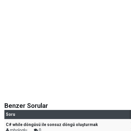
Benzer Sorular
Soru
C# while döngüsü ile sonsuz döngü oluşturmak
mbologlu
0