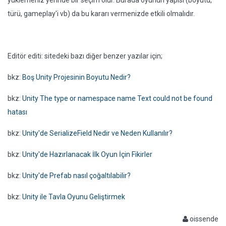
yüklemeniz yerinde bir seçim olur. Burada oyunun yapısı (boyutu,
türü, gameplay'i vb) da bu kararı vermenizde etkili olmalıdır.
Editör editi: sitedeki bazı diğer benzer yazılar için;
bkz:
Boş Unity Projesinin Boyutu Nedir?
bkz:
Unity The type or namespace name Text could not be found
hatası
bkz:
Unity'de SerializeField Nedir ve Neden Kullanılır?
bkz:
Unity'de Hazırlanacak İlk Oyun İçin Fikirler
bkz:
Unity'de Prefab nasıl çoğaltılabilir?
bkz:
Unity ile Tavla Oyunu Geliştirmek
oissende