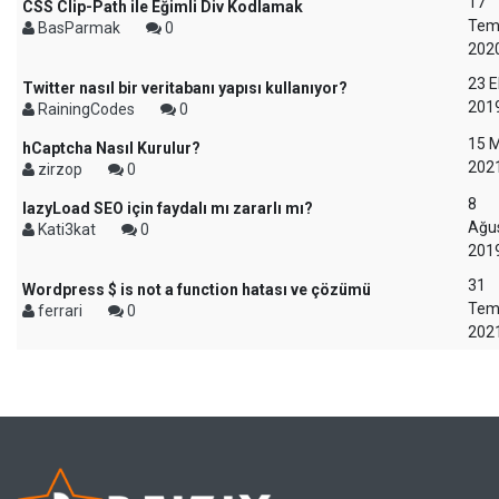
17
CSS Clip-Path ile Eğimli Div Kodlamak
Te
BasParmak
0
202
23 
Twitter nasıl bir veritabanı yapısı kullanıyor?
201
RainingCodes
0
15 M
hCaptcha Nasıl Kurulur?
202
zirzop
0
8
lazyLoad SEO için faydalı mı zararlı mı?
Ağu
Kati3kat
0
201
31
Wordpress $ is not a function hatası ve çözümü
Te
ferrari
0
202