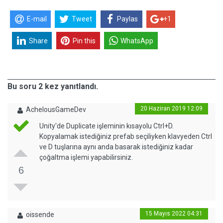
E-mail
Tweet
Paylas
+1
Share
Pin this
WhatsApp
Bu soru 2 kez yanıtlandı.
20 Haziran 2019 12:09
AchelousGameDev
Unity'de Duplicate işleminin kısayolu Ctrl+D.
Kopyalamak istediğiniz prefab seçiliyken klavyeden Ctrl
ve D tuşlarına aynı anda basarak istediğiniz kadar
çoğaltma işlemi yapabilirsiniz.
6
15 Mayıs 2022 04:31
oissende