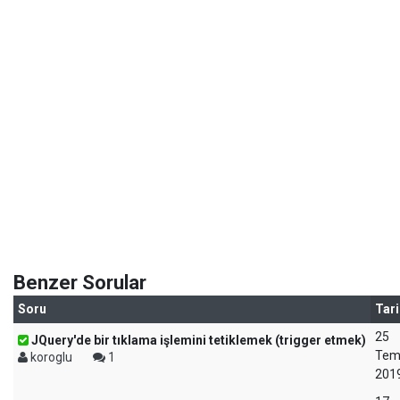
Benzer Sorular
Soru
Tari
25
JQuery'de bir tıklama işlemini tetiklemek (trigger etmek)
Te
koroglu
1
201