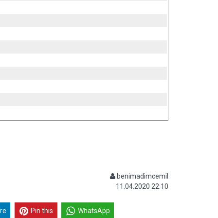
benimadimcemil
11.04.2020 22:10
re
Pin this
WhatsApp