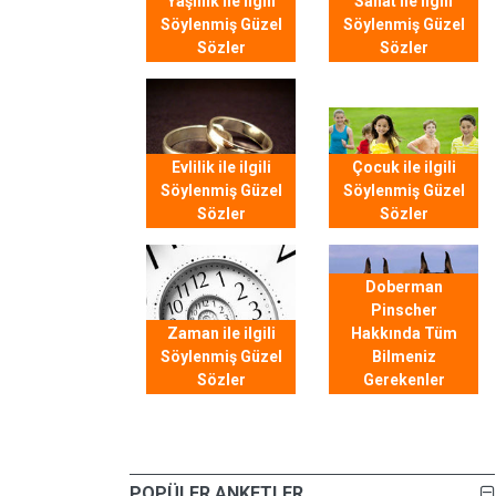
Yaşlılık ile ilgili
Sanat ile ilgili
Söylenmiş Güzel
Söylenmiş Güzel
Sözler
Sözler
Evlilik ile ilgili
Çocuk ile ilgili
Söylenmiş Güzel
Söylenmiş Güzel
Sözler
Sözler
Doberman
Pinscher
Zaman ile ilgili
Hakkında Tüm
Söylenmiş Güzel
Bilmeniz
Sözler
Gerekenler
POPÜLER ANKETLER