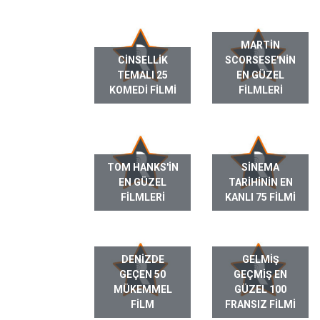
MARTIN
CINSELLIK
SCORSESE'NIN
TEMALI 25
EN GÜZEL
KOMEDI FILMI
FILMLERI
TOM HANKS'IN
SINEMA
EN GÜZEL
TARIHININ EN
FILMLERI
KANLI 75 FILMI
DENIZDE
GELMIŞ
GEÇEN 50
GEÇMIŞ EN
MÜKEMMEL
GÜZEL 100
FILM
FRANSIZ FILMI