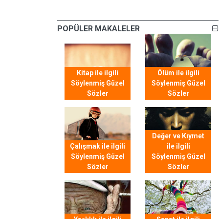
POPÜLER MAKALELER
Kitap ile ilgili
Ölüm ile ilgili
Söylenmiş Güzel
Söylenmiş Güzel
Sözler
Sözler
Değer ve Kıymet
Çalışmak ile ilgili
ile ilgili
Söylenmiş Güzel
Söylenmiş Güzel
Sözler
Sözler