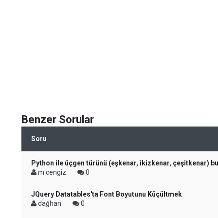
Benzer Sorular
Soru
Python ile üçgen türünü (eşkenar, ikizkenar, çeşitkenar) 
m.cengiz
0
JQuery Datatables'ta Font Boyutunu Küçültmek
dağhan
0