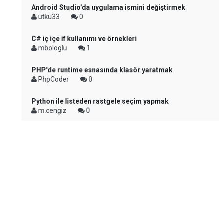
Android Studio'da uygulama ismini değiştirmek
utku33
0
C# iç içe if kullanımı ve örnekleri
mbologlu
1
PHP'de runtime esnasında klasör yaratmak
PhpCoder
0
Python ile listeden rastgele seçim yapmak
m.cengiz
0