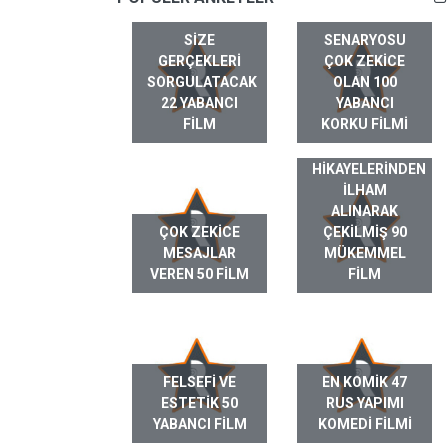
SIZE
SENARYOSU
GERÇEKLERI
ÇOK ZEKICE
SORGULATACAK
OLAN 100
22 YABANCI
YABANCI
FILM
KORKU FILMI
GERÇEK HAYAT
HIKAYELERINDEN
ILHAM
ALINARAK
ÇOK ZEKICE
ÇEKILMIŞ 90
MESAJLAR
MÜKEMMEL
VEREN 50 FILM
FILM
FELSEFI VE
EN KOMIK 47
ESTETIK 50
RUS YAPIMI
YABANCI FILM
KOMEDI FILMI