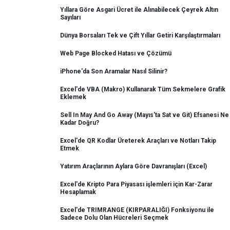
Yıllara Göre Asgari Ücret ile Alınabilecek Çeyrek Altın
Sayıları
Dünya Borsaları Tek ve Çift Yıllar Getiri Karşılaştırmaları
Web Page Blocked Hatası ve Çözümü
iPhone'da Son Aramalar Nasıl Silinir?
Excel'de VBA (Makro) Kullanarak Tüm Sekmelere Grafik
Eklemek
Sell In May And Go Away (Mayıs'ta Sat ve Git) Efsanesi Ne
Kadar Doğru?
Excel'de QR Kodlar Üreterek Araçları ve Notları Takip
Etmek
Yatırım Araçlarının Aylara Göre Davranışları (Excel)
Excel'de Kripto Para Piyasası işlemleri için Kar-Zarar
Hesaplamak
Excel'de TRIMRANGE (KIRPARALIĞI) Fonksiyonu ile
Sadece Dolu Olan Hücreleri Seçmek