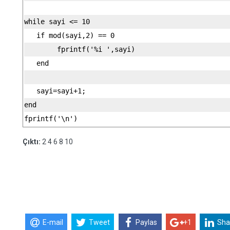
while sayi <= 10
   if mod(sayi,2) == 0 
        fprintf('%i ',sayi)
   end
   sayi=sayi+1;
end
fprintf('\n')
Çıktı:
2 4 6 8 10
E-mail
Tweet
Paylas
+1
Sha