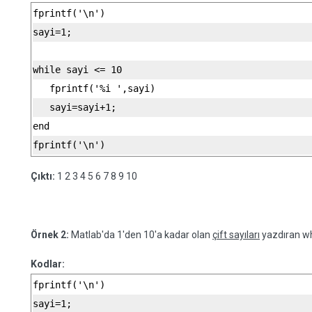
fprintf('\n')
sayi=1;
while sayi <= 10
   fprintf('%i ',sayi)
   sayi=sayi+1;
end
fprintf('\n')
Çıktı:
1 2 3 4 5 6 7 8 9 10
Örnek 2:
Matlab'da 1'den 10'a kadar olan
çift sayıları
yazdıran wh
Kodlar:
fprintf('\n')
sayi=1;