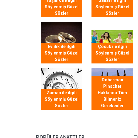
Yaşlılık ile ilgili
Sanat ile ilgili
Söylenmiş Güzel
Söylenmiş Güzel
Sözler
Sözler
Evlilik ile ilgili
Çocuk ile ilgili
Söylenmiş Güzel
Söylenmiş Güzel
Sözler
Sözler
Doberman
Pinscher
Zaman ile ilgili
Hakkında Tüm
Söylenmiş Güzel
Bilmeniz
Sözler
Gerekenler
POPÜLER ANKETLER