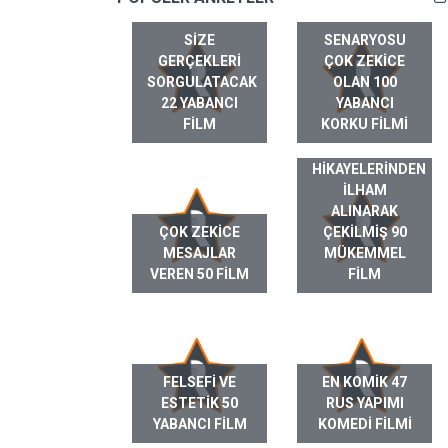
SIZE
SENARYOSU
GERÇEKLERI
ÇOK ZEKICE
SORGULATACAK
OLAN 100
22 YABANCI
YABANCI
FILM
KORKU FILMI
GERÇEK HAYAT
HIKAYELERINDEN
ILHAM
ALINARAK
ÇOK ZEKICE
ÇEKILMIŞ 90
MESAJLAR
MÜKEMMEL
VEREN 50 FILM
FILM
FELSEFI VE
EN KOMIK 47
ESTETIK 50
RUS YAPIMI
YABANCI FILM
KOMEDI FILMI