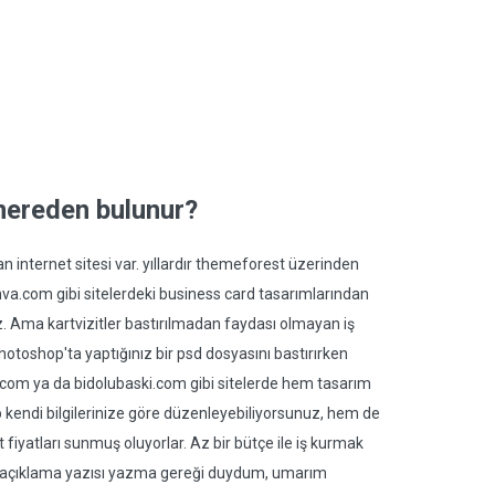
 nereden bulunur?
an internet sitesi var. yıllardır themeforest üzerinden
va.com gibi sitelerdeki business card tasarımlarından
. Ama kartvizitler bastırılmadan faydası olmayan iş
hotoshop'ta yaptığınız bir psd dosyasını bastırırken
u.com ya da bidolubaski.com gibi sitelerde hem tasarım
lup kendi bilgilerinize göre düzenleyebiliyorsunuz, hem de
fiyatları sunmuş oluyorlar. Az bir bütçe ile iş kurmak
le bir açıklama yazısı yazma gereği duydum, umarım