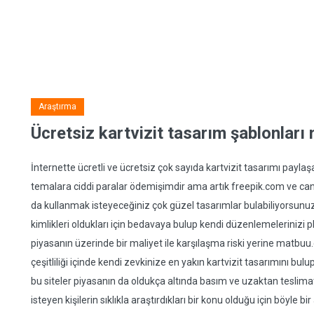
Araştırma
Ücretsiz kartvizit tasarım şablonları
İnternette ücretli ve ücretsiz çok sayıda kartvizit tasarımı paylaş
temalara ciddi paralar ödemişimdir ama artık freepik.com ve can
da kullanmak isteyeceğiniz çok güzel tasarımlar bulabiliyorsunuz
kimlikleri oldukları için bedavaya bulup kendi düzenlemelerinizi p
piyasanın üzerinde bir maliyet ile karşılaşma riski yerine matbu
çeşitliliği içinde kendi zevkinize en yakın kartvizit tasarımını bu
bu siteler piyasanın da oldukça altında basım ve uzaktan teslimat 
isteyen kişilerin sıklıkla araştırdıkları bir konu olduğu için böy