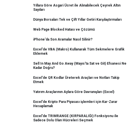
Yıllara Göre Asgari Ücret ile Alınabilecek Çeyrek Altın
Sayıları
Dünya Borsaları Tek ve Çift Yıllar Getiri Karşılaştırmaları
Web Page Blocked Hatası ve Çözümü
iPhone'da Son Aramalar Nasıl Silinir?
Excel'de VBA (Makro) Kullanarak Tüm Sekmelere Grafik
Eklemek
Sell In May And Go Away (Mayıs'ta Sat ve Git) Efsanesi Ne
Kadar Doğru?
Excel'de QR Kodlar Üreterek Araçları ve Notları Takip
Etmek
Yatırım Araçlarının Aylara Göre Davranışları (Excel)
Excel'de Kripto Para Piyasası işlemleri için Kar-Zarar
Hesaplamak
Excel'de TRIMRANGE (KIRPARALIĞI) Fonksiyonu ile
Sadece Dolu Olan Hücreleri Seçmek