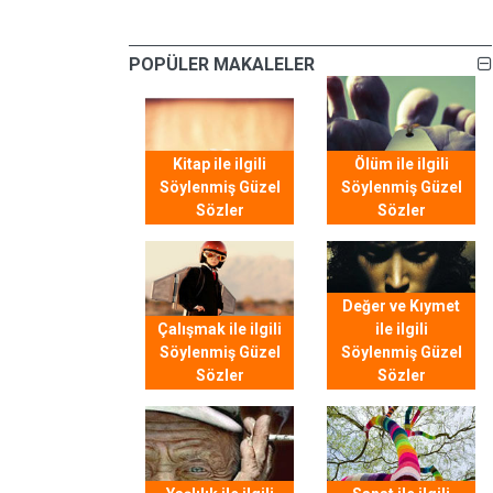
POPÜLER MAKALELER
Kitap ile ilgili
Ölüm ile ilgili
Söylenmiş Güzel
Söylenmiş Güzel
Sözler
Sözler
Değer ve Kıymet
Çalışmak ile ilgili
ile ilgili
Söylenmiş Güzel
Söylenmiş Güzel
Sözler
Sözler