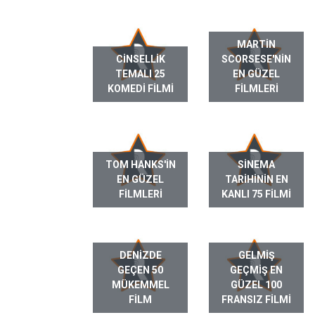
MARTIN
CINSELLIK
SCORSESE'NIN
TEMALI 25
EN GÜZEL
KOMEDI FILMI
FILMLERI
TOM HANKS'IN
SINEMA
EN GÜZEL
TARIHININ EN
FILMLERI
KANLI 75 FILMI
DENIZDE
GELMIŞ
GEÇEN 50
GEÇMIŞ EN
MÜKEMMEL
GÜZEL 100
FILM
FRANSIZ FILMI