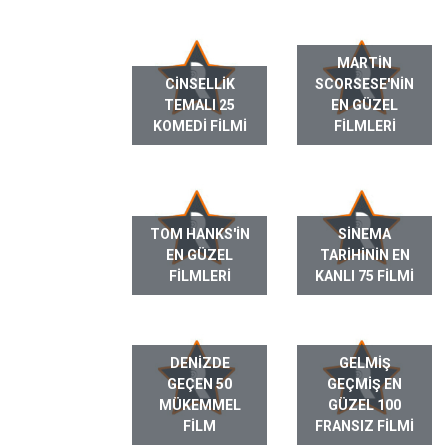
MARTIN
CINSELLIK
SCORSESE'NIN
TEMALI 25
EN GÜZEL
KOMEDI FILMI
FILMLERI
TOM HANKS'IN
SINEMA
EN GÜZEL
TARIHININ EN
FILMLERI
KANLI 75 FILMI
DENIZDE
GELMIŞ
GEÇEN 50
GEÇMIŞ EN
MÜKEMMEL
GÜZEL 100
FILM
FRANSIZ FILMI