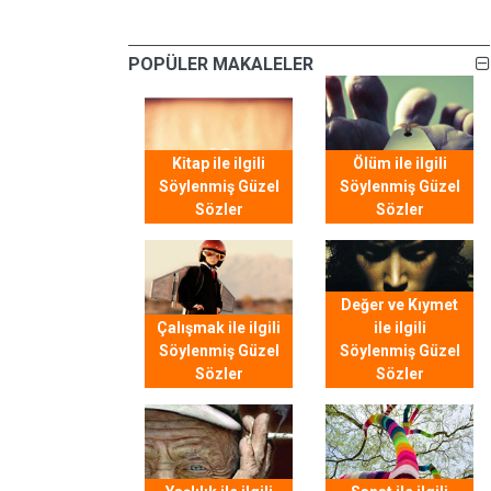
POPÜLER MAKALELER
Kitap ile ilgili
Ölüm ile ilgili
Söylenmiş Güzel
Söylenmiş Güzel
Sözler
Sözler
Değer ve Kıymet
Çalışmak ile ilgili
ile ilgili
Söylenmiş Güzel
Söylenmiş Güzel
Sözler
Sözler