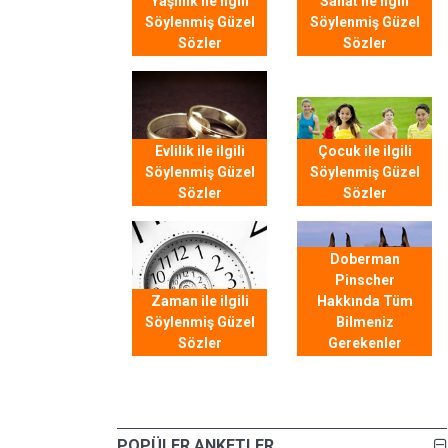
Yaşlılık ile ilgili
Sanat ile ilgili
Söylenmiş Güzel
Söylenmiş Güzel
Sözler
Sözler
Evlilik ile ilgili
Çocuk ile ilgili
Söylenmiş Güzel
Söylenmiş Güzel
Sözler
Sözler
Doberman
Pinscher
Zaman ile ilgili
Hakkında Tüm
Söylenmiş Güzel
Bilmeniz
Sözler
Gerekenler
POPÜLER ANKETLER