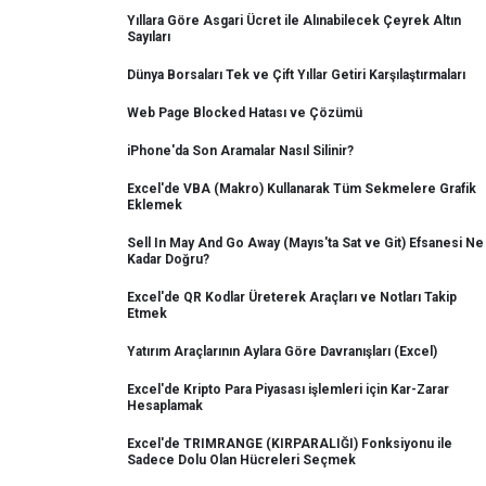
Yıllara Göre Asgari Ücret ile Alınabilecek Çeyrek Altın
Sayıları
Dünya Borsaları Tek ve Çift Yıllar Getiri Karşılaştırmaları
Web Page Blocked Hatası ve Çözümü
iPhone'da Son Aramalar Nasıl Silinir?
Excel'de VBA (Makro) Kullanarak Tüm Sekmelere Grafik
Eklemek
Sell In May And Go Away (Mayıs'ta Sat ve Git) Efsanesi Ne
Kadar Doğru?
Excel'de QR Kodlar Üreterek Araçları ve Notları Takip
Etmek
Yatırım Araçlarının Aylara Göre Davranışları (Excel)
Excel'de Kripto Para Piyasası işlemleri için Kar-Zarar
Hesaplamak
Excel'de TRIMRANGE (KIRPARALIĞI) Fonksiyonu ile
Sadece Dolu Olan Hücreleri Seçmek