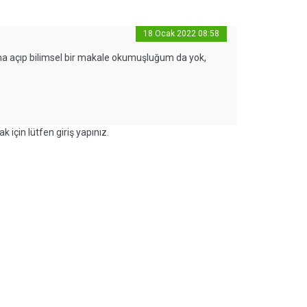
18 Ocak 2022 08:58
ma açıp bilimsel bir makale okumuşluğum da yok,
k için lütfen giriş yapınız.