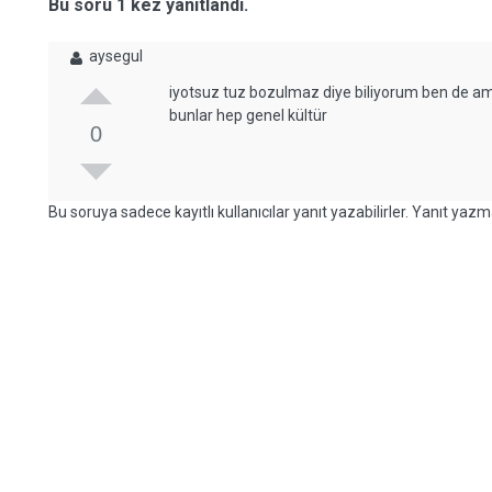
Bu soru 1 kez yanıtlandı.
aysegul
iyotsuz tuz bozulmaz diye biliyorum ben de a
bunlar hep genel kültür
0
Bu soruya sadece kayıtlı kullanıcılar yanıt yazabilirler. Yanıt yazma