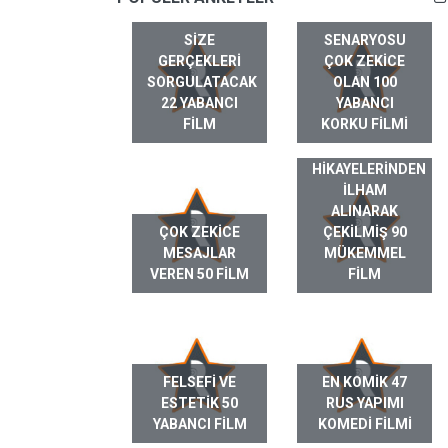
SIZE
SENARYOSU
GERÇEKLERI
ÇOK ZEKICE
SORGULATACAK
OLAN 100
22 YABANCI
YABANCI
FILM
KORKU FILMI
GERÇEK HAYAT
HIKAYELERINDEN
ILHAM
ALINARAK
ÇOK ZEKICE
ÇEKILMIŞ 90
MESAJLAR
MÜKEMMEL
VEREN 50 FILM
FILM
FELSEFI VE
EN KOMIK 47
ESTETIK 50
RUS YAPIMI
YABANCI FILM
KOMEDI FILMI