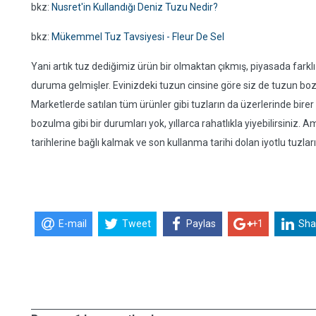
bkz:
Nusret'in Kullandığı Deniz Tuzu Nedir?
bkz:
Mükemmel Tuz Tavsiyesi - Fleur De Sel
Yani artık tuz dediğimiz ürün bir olmaktan çıkmış, piyasada farkl
duruma gelmişler. Evinizdeki tuzun cinsine göre siz de tuzun boz
Marketlerde satılan tüm ürünler gibi tuzların da üzerlerinde bire
bozulma gibi bir durumları yok, yıllarca rahatlıkla yiyebilirsiniz.
tarihlerine bağlı kalmak ve son kullanma tarihi dolan iyotlu tuzla
E-mail
Tweet
Paylas
+1
Sha