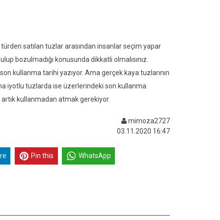
ı türden satılan tuzlar arasından insanlar seçim yapar
ulup bozulmadığı konusunda dikkatli olmalısınız.
r son kullanma tarihi yazıyor. Ama gerçek kaya tuzlarının
 Ama iyotlu tuzlarda ise üzerlerindeki son kullanma
rı artık kullanmadan atmak gerekiyor.
mimoza2727
03.11.2020 16:47
re
Pin this
WhatsApp